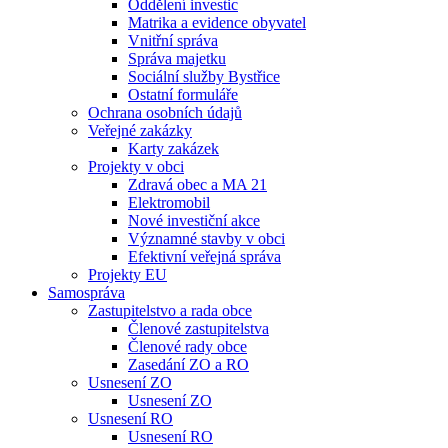
Oddělení investic
Matrika a evidence obyvatel
Vnitřní správa
Správa majetku
Sociální služby Bystřice
Ostatní formuláře
Ochrana osobních údajů
Veřejné zakázky
Karty zakázek
Projekty v obci
Zdravá obec a MA 21
Elektromobil
Nové investiční akce
Významné stavby v obci
Efektivní veřejná správa
Projekty EU
Samospráva
Zastupitelstvo a rada obce
Členové zastupitelstva
Členové rady obce
Zasedání ZO a RO
Usnesení ZO
Usnesení ZO
Usnesení RO
Usnesení RO