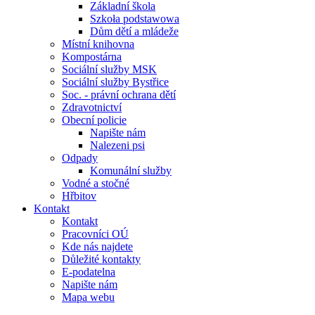
Základní škola
Szkoła podstawowa
Dům dětí a mládeže
Místní knihovna
Kompostárna
Sociální služby MSK
Sociální služby Bystřice
Soc. - právní ochrana dětí
Zdravotnictví
Obecní policie
Napište nám
Nalezeni psi
Odpady
Komunální služby
Vodné a stočné
Hřbitov
Kontakt
Kontakt
Pracovníci OÚ
Kde nás najdete
Důležité kontakty
E-podatelna
Napište nám
Mapa webu