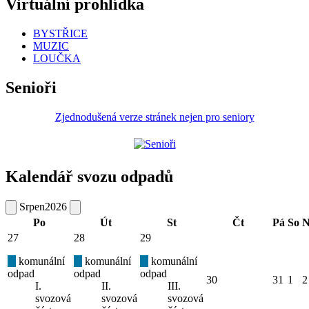
Virtuální prohlídka
BYSTŘICE
MUZIC
LOUČKA
Senioři
Zjednodušená verze stránek nejen pro seniory
Kalendář svozu odpadů
Srpen
2026
Po
Út
St
Čt
Pá
So
N
27
28
29
komunální
komunální
komunální
odpad
odpad
odpad
30
31
1
2
I.
II.
III.
svozová
svozová
svozová