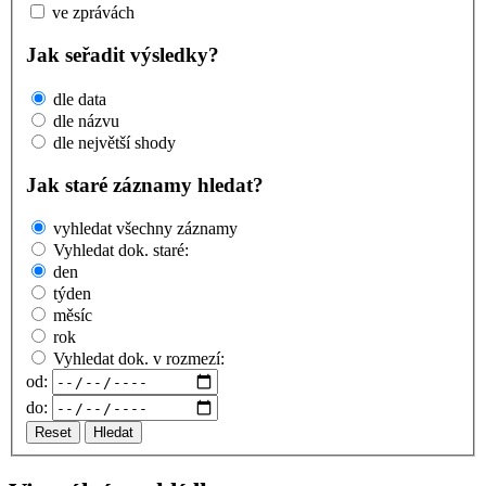
ve zprávách
Jak seřadit výsledky?
dle data
dle názvu
dle největší shody
Jak staré záznamy hledat?
vyhledat všechny záznamy
Vyhledat dok. staré:
den
týden
měsíc
rok
Vyhledat dok. v rozmezí:
od:
do:
Reset
Hledat