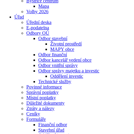
Bystřice centrum
Mapa
Volby 2026
Úřad
Úřední deska
E-podatelna
Odbory OÚ
Odbor stavební
Životní prostředí
MAPY obce
Odbor finanční
Odbor kancelář vedení obce
Odbor vnitřní správy
Odbor správy majetku a investic
Oddělení investic
Technické služby
Povinné informace
Správní poplatky
Místní poplatky
Důležité dokumenty
Ztráty a nálezy
Ceníky
Formuláře
Finanční odbor
Stavební úřad