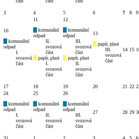
část
část
část
3
4
5
6
7
8
9
11
12
komunální
komunální
10
13
odpad
odpad
komunální
II.
III.
papír, plast
odpad
svozová
svozová
III.
14
15
1
I.
část
část
svozová
svozová
papír, plast
papír, plast
část
část
I.
II.
svozová
svozová
část
část
17
18
19
20
21
22
2
24
25
26
komunální
komunální
komunální
odpad
odpad
odpad
27
28
29
3
I.
II.
III.
svozová
svozová
svozová
část
část
část
31
1
2
3
4
5
6