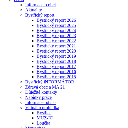
Informace o obci
Aktuality
Bystřický report
Bystřický report 2026
Bystřický report 2025
Bystřický report 2024
Bystřický report 2023
Bystřický report 2022
Bystřický report 2021
Bystřický report 2020
Bystřický report 2019
Bystřický report 2018
Bystřický report 2017
Bystřický report 2016
Bystřický report 2015
Bystřický iNFORMÁTOR
Zdravá obec a MA 21
Důležité kontakty
Nabídky práce
Informace od nás
Virtuální prohlídka
Bystřice
MUZ-IC
Loučka