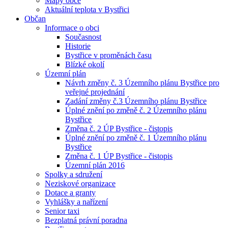
Mapy obce
Aktuální teplota v Bystřici
Občan
Informace o obci
Současnost
Historie
Bystřice v proměnách času
Blízké okolí
Územní plán
Návrh změny č. 3 Územního plánu Bystřice pro
veřejné projednání
Zadání změny č.3 Územního plánu Bystřice
Úplné znění po změně č. 2 Územního plánu
Bystřice
Změna č. 2 ÚP Bystřice - čistopis
Úplné znění po změně č. 1 Územního plánu
Bystřice
Změna č. 1 ÚP Bystřice - čistopis
Územní plán 2016
Spolky a sdružení
Neziskové organizace
Dotace a granty
Vyhlášky a nařízení
Senior taxi
Bezplatná právní poradna