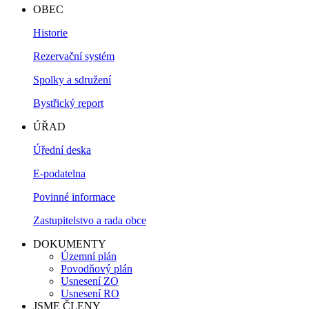
OBEC
Historie
Rezervační systém
Spolky a sdružení
Bystřický report
ÚŘAD
Úřední deska
E-podatelna
Povinné informace
Zastupitelstvo a rada obce
DOKUMENTY
Územní plán
Povodňový plán
Usnesení ZO
Usnesení RO
JSME ČLENY