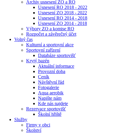
Archiv usnesení ZO a RO
Usnesení RO 2018 - 2022
Usnesení ZO 2018 - 2022
Usnesení RO 2014 - 2018
Usnesení ZO 2014 - 2018
Výbory ZO a komise RO
Rozpočet a závěrečný účet
Volný čas
Kulturní a sportovní akce
Sportovní zařízení
Databáze sportovišť
Krytý bazén
Aktuální informace
Provozní doba
Ceník
Návštěvní řád
Fotogalerie
Aqua aerobik
Napište nám
Kde nás najdete
Rezervace sportovišť
Školní hřiště
Služby
Firmy v obci
Školství