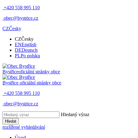
+420 558 995 110
obec@bystrice.cz
CZ
Česky
CZ
Česky
EN
English
DE
Deutsch
PL
Po polsku
Bystřice
oficiální stránky obce
Bystřice
oficiální stránky obce
+420 558 995 110
obec@bystrice.cz
Hledaný výraz
Hledat
rozšířené vyhledávání
Úvod