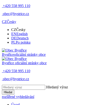
+420 558 995 110
obec@bystrice.cz
CZ
Česky
CZ
Česky
EN
English
DE
Deutsch
PL
Po polsku
Bystřice
oficiální stránky obce
Bystřice
oficiální stránky obce
+420 558 995 110
obec@bystrice.cz
Hledaný výraz
Hledat
rozšířené vyhledávání
Úvod