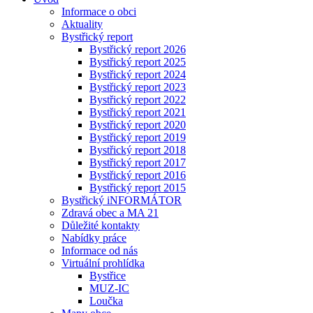
Informace o obci
Aktuality
Bystřický report
Bystřický report 2026
Bystřický report 2025
Bystřický report 2024
Bystřický report 2023
Bystřický report 2022
Bystřický report 2021
Bystřický report 2020
Bystřický report 2019
Bystřický report 2018
Bystřický report 2017
Bystřický report 2016
Bystřický report 2015
Bystřický iNFORMÁTOR
Zdravá obec a MA 21
Důležité kontakty
Nabídky práce
Informace od nás
Virtuální prohlídka
Bystřice
MUZ-IC
Loučka