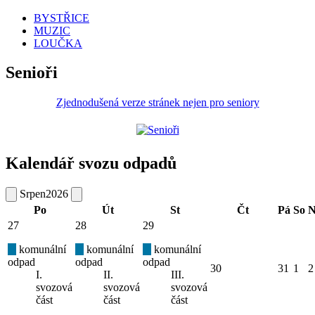
BYSTŘICE
MUZIC
LOUČKA
Senioři
Zjednodušená verze stránek nejen pro seniory
Kalendář svozu odpadů
Srpen
2026
Po
Út
St
Čt
Pá
So
N
27
28
29
komunální
komunální
komunální
odpad
odpad
odpad
30
31
1
2
I.
II.
III.
svozová
svozová
svozová
část
část
část