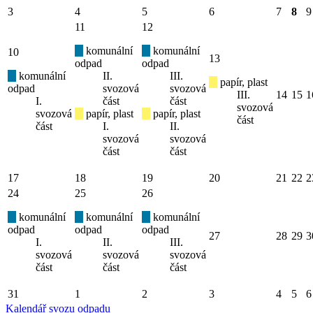
3
4
5
6
7
8
9
11
12
komunální
komunální
10
13
odpad
odpad
komunální
II.
III.
papír, plast
odpad
svozová
svozová
III.
14
15
1
I.
část
část
svozová
svozová
papír, plast
papír, plast
část
část
I.
II.
svozová
svozová
část
část
17
18
19
20
21
22
2
24
25
26
komunální
komunální
komunální
odpad
odpad
odpad
27
28
29
3
I.
II.
III.
svozová
svozová
svozová
část
část
část
31
1
2
3
4
5
6
Kalendář svozu odpadu