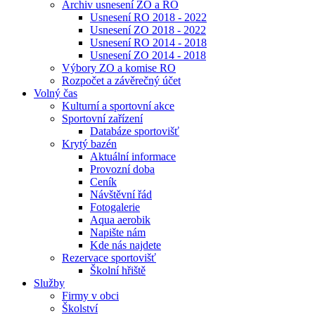
Archiv usnesení ZO a RO
Usnesení RO 2018 - 2022
Usnesení ZO 2018 - 2022
Usnesení RO 2014 - 2018
Usnesení ZO 2014 - 2018
Výbory ZO a komise RO
Rozpočet a závěrečný účet
Volný čas
Kulturní a sportovní akce
Sportovní zařízení
Databáze sportovišť
Krytý bazén
Aktuální informace
Provozní doba
Ceník
Návštěvní řád
Fotogalerie
Aqua aerobik
Napište nám
Kde nás najdete
Rezervace sportovišť
Školní hřiště
Služby
Firmy v obci
Školství