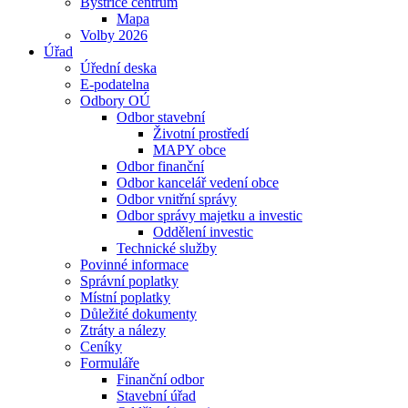
Bystřice centrum
Mapa
Volby 2026
Úřad
Úřední deska
E-podatelna
Odbory OÚ
Odbor stavební
Životní prostředí
MAPY obce
Odbor finanční
Odbor kancelář vedení obce
Odbor vnitřní správy
Odbor správy majetku a investic
Oddělení investic
Technické služby
Povinné informace
Správní poplatky
Místní poplatky
Důležité dokumenty
Ztráty a nálezy
Ceníky
Formuláře
Finanční odbor
Stavební úřad