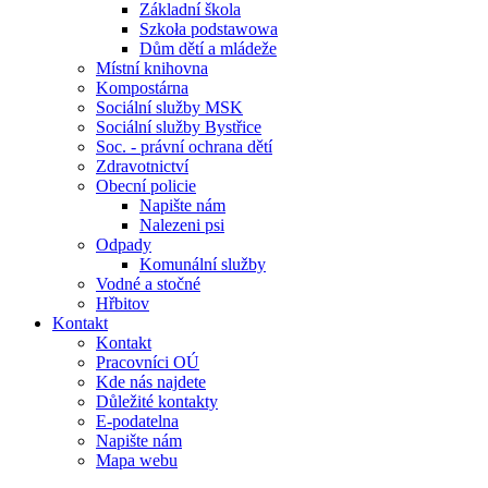
Základní škola
Szkoła podstawowa
Dům dětí a mládeže
Místní knihovna
Kompostárna
Sociální služby MSK
Sociální služby Bystřice
Soc. - právní ochrana dětí
Zdravotnictví
Obecní policie
Napište nám
Nalezeni psi
Odpady
Komunální služby
Vodné a stočné
Hřbitov
Kontakt
Kontakt
Pracovníci OÚ
Kde nás najdete
Důležité kontakty
E-podatelna
Napište nám
Mapa webu