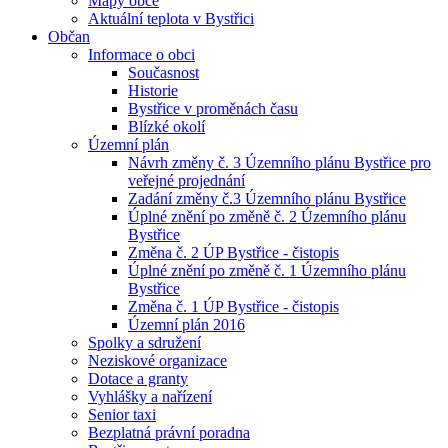
Mapy obce
Aktuální teplota v Bystřici
Občan
Informace o obci
Současnost
Historie
Bystřice v proměnách času
Blízké okolí
Územní plán
Návrh změny č. 3 Územního plánu Bystřice pro
veřejné projednání
Zadání změny č.3 Územního plánu Bystřice
Úplné znění po změně č. 2 Územního plánu
Bystřice
Změna č. 2 ÚP Bystřice - čistopis
Úplné znění po změně č. 1 Územního plánu
Bystřice
Změna č. 1 ÚP Bystřice - čistopis
Územní plán 2016
Spolky a sdružení
Neziskové organizace
Dotace a granty
Vyhlášky a nařízení
Senior taxi
Bezplatná právní poradna