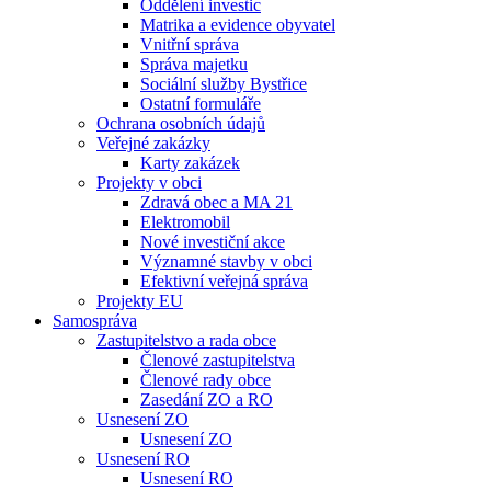
Oddělení investic
Matrika a evidence obyvatel
Vnitřní správa
Správa majetku
Sociální služby Bystřice
Ostatní formuláře
Ochrana osobních údajů
Veřejné zakázky
Karty zakázek
Projekty v obci
Zdravá obec a MA 21
Elektromobil
Nové investiční akce
Významné stavby v obci
Efektivní veřejná správa
Projekty EU
Samospráva
Zastupitelstvo a rada obce
Členové zastupitelstva
Členové rady obce
Zasedání ZO a RO
Usnesení ZO
Usnesení ZO
Usnesení RO
Usnesení RO