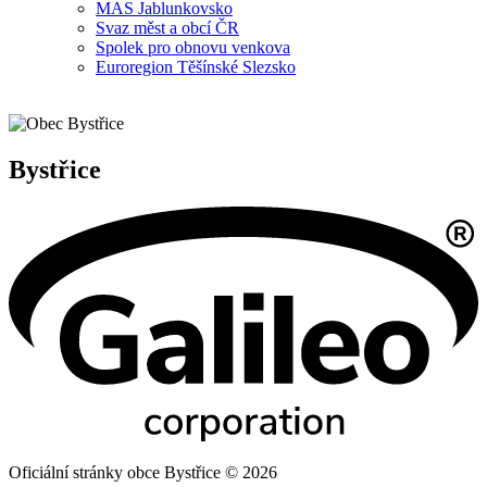
MAS Jablunkovsko
Svaz měst a obcí ČR
Spolek pro obnovu venkova
Euroregion Těšínské Slezsko
Bystřice
Oficiální stránky obce Bystřice © 2026