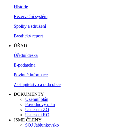
Historie
Rezervační systém
Spolky a sdružení
Bystřický report
ÚŘAD
Úřední deska
E-podatelna
Povinné informace
Zastupitelstvo a rada obce
DOKUMENTY
Územní plán
Povodňový plán
Usnesení ZO
Usnesení RO
JSME ČLENY
SOJ Jablunkovsko