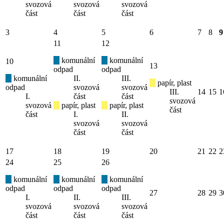
svozová
svozová
svozová
část
část
část
3
4
5
6
7
8
9
11
12
komunální
komunální
10
13
odpad
odpad
komunální
II.
III.
papír, plast
odpad
svozová
svozová
III.
14
15
1
I.
část
část
svozová
svozová
papír, plast
papír, plast
část
část
I.
II.
svozová
svozová
část
část
17
18
19
20
21
22
2
24
25
26
komunální
komunální
komunální
odpad
odpad
odpad
27
28
29
3
I.
II.
III.
svozová
svozová
svozová
část
část
část