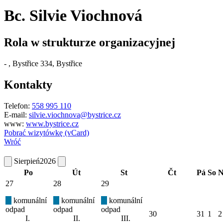
Bc. Silvie Viochnová
Rola w strukturze organizacyjnej
-
, Bystřice 334, Bystřice
Kontakty
Telefon:
558 995 110
E-mail:
silvie.viochnova@bystrice.cz
www:
www.bystrice.cz
Pobrać wizytówkę (vCard)
Wróć
Sierpień
2026
Po
Út
St
Čt
Pá
So
N
27
28
29
komunální
komunální
komunální
odpad
odpad
odpad
30
31
1
2
I.
II.
III.