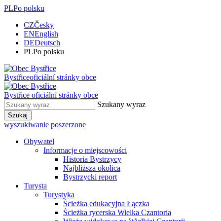
PL
Po polsku
CZ
Česky
EN
English
DE
Deutsch
PL
Po polsku
Bystřice
oficiální stránky obce
Bystřice
oficiální stránky obce
Szukany wyraz
Szukaj
wyszukiwanie poszerzone
Obywatel
Informacje o miejscowości
Historia Bystrzycy
Najbliższa okolica
Bystrzycki report
Turysta
Turystyka
Ścieżka edukacyjna Łączka
Ścieżka rycerska Wielka Czantoria