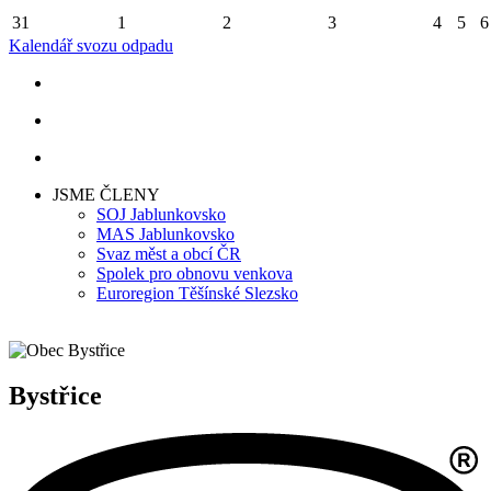
31
1
2
3
4
5
6
Kalendář svozu odpadu
JSME ČLENY
SOJ Jablunkovsko
MAS Jablunkovsko
Svaz měst a obcí ČR
Spolek pro obnovu venkova
Euroregion Těšínské Slezsko
Bystřice