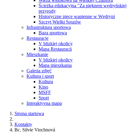
Wieża widokowa na Wielkiej Czantorii
Ścieżka edukacyjna "Za pięknem wędryńskiej
przyrody
Historyczne piece wapienne w Wędryni
Szczyt Wielki Soszów
Infrastruktura sportowa
Baza sportowa
Restauracje
V blizkiej okolicy
Mapa Restauracii
Mieszkanie
V blizkiej okolicy
Mapa mieszkania
Galeria zdjęć
Kultura i sport
Kultura
Kino
MSFF
Sport
Interaktyvna mapa
Strona startowa
Kontakty
Bc. Silvie Viochnová