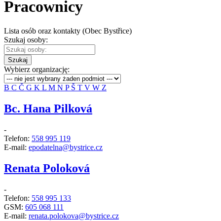
Pracownicy
Lista osób oraz kontakty (Obec Bystřice)
Szukaj osoby:
Szukaj
Wybierz organizację:
B
C
Č
G
K
L
M
N
P
Š
T
V
W
Z
Bc. Hana Pilková
-
Telefon:
558 995 119
E-mail:
epodatelna@bystrice.cz
Renata Poloková
-
Telefon:
558 995 133
GSM:
605 068 111
E-mail:
renata.polokova@bystrice.cz