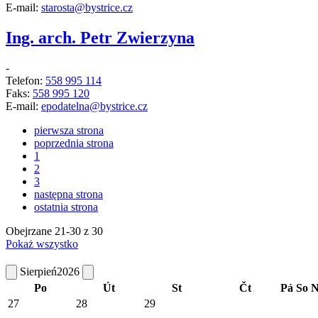
E-mail:
starosta@bystrice.cz
Ing. arch. Petr Zwierzyna
-
Telefon:
558 995 114
Faks:
558 995 120
E-mail:
epodatelna@bystrice.cz
pierwsza strona
poprzednia strona
1
2
3
następna strona
ostatnia strona
Obejrzane
21
-
30
z 30
Pokaż wszystko
Sierpień
2026
Po
Út
St
Čt
Pá
So
N
27
28
29