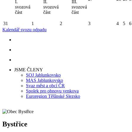
I.
II.
III.
svozová
svozová
svozová
část
část
část
31
1
2
3
4
5
6
Kalendář svozu odpadu
JSME ČLENY
SOJ Jablunkovsko
MAS Jablunkovsko
Svaz měst a obcí ČR
Spolek pro obnovu venkova
Euroregion Těšínské Slezsko
Bystřice