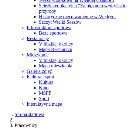
Wieża widokowa na Wielkiej Czantorii
Ścieżka edukacyjna "Za pięknem wędryńskiej
przyrody
Historyczne piece wapienne w Wędryni
Szczyt Wielki Soszów
Infrastruktura sportowa
Baza sportowa
Restauracje
V blizkiej okolicy
Mapa Restauracii
Mieszkanie
V blizkiej okolicy
Mapa mieszkania
Galeria zdjęć
Kultura i sport
Kultura
Kino
MSFF
Sport
Interaktyvna mapa
Strona startowa
Pracownicy