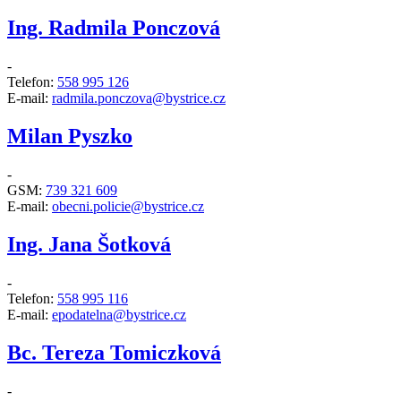
Ing. Radmila Ponczová
-
Telefon:
558 995 126
E-mail:
radmila.ponczova@bystrice.cz
Milan Pyszko
-
GSM:
739 321 609
E-mail:
obecni.policie@bystrice.cz
Ing. Jana Šotková
-
Telefon:
558 995 116
E-mail:
epodatelna@bystrice.cz
Bc. Tereza Tomiczková
-