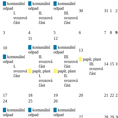
komunální
komunální
komunální
odpad
odpad
odpad
30
31
1
2
I.
II.
III.
svozová
svozová
svozová
část
část
část
3
4
5
6
7
8
9
11
12
komunální
komunální
10
13
odpad
odpad
komunální
II.
III.
papír, plast
odpad
svozová
svozová
III.
14
15
1
I.
část
část
svozová
svozová
papír, plast
papír, plast
část
část
I.
II.
svozová
svozová
část
část
17
18
19
20
21
22
2
24
25
26
komunální
komunální
komunální
odpad
odpad
odpad
27
28
29
3