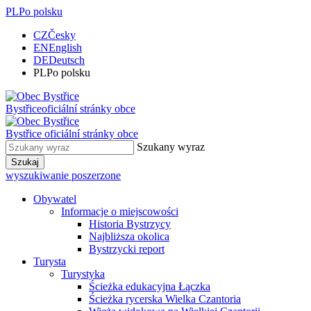
PL
Po polsku
CZ
Česky
EN
English
DE
Deutsch
PL
Po polsku
Bystřice
oficiální stránky obce
Bystřice
oficiální stránky obce
Szukany wyraz
Szukaj
wyszukiwanie poszerzone
Obywatel
Informacje o miejscowości
Historia Bystrzycy
Najbliższa okolica
Bystrzycki report
Turysta
Turystyka
Ścieżka edukacyjna Łączka
Ścieżka rycerska Wielka Czantoria