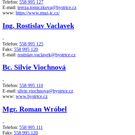
Telefon:
558 995 127
E-mail:
tereza.tomiczkova@bystrice.cz
www:
https://www.muz-ic.cz/
Ing. Rostislav Vaclavek
-
Telefon:
558 995 125
Faks:
558 995 120
E-mail:
rostislav.vaclavek@bystrice.cz
Bc. Silvie Viochnová
-
Telefon:
558 995 110
E-mail:
silvie.viochnova@bystrice.cz
www:
www.bystrice.cz
Mgr. Roman Wróbel
-
Telefon:
558 995 111
Faks:
558 995 120