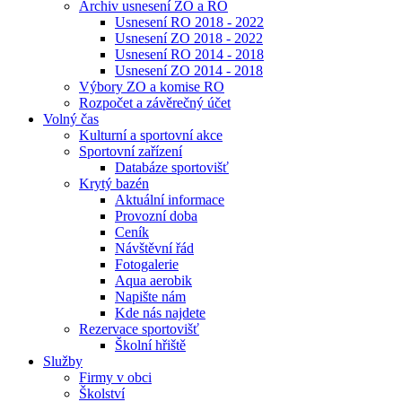
Archiv usnesení ZO a RO
Usnesení RO 2018 - 2022
Usnesení ZO 2018 - 2022
Usnesení RO 2014 - 2018
Usnesení ZO 2014 - 2018
Výbory ZO a komise RO
Rozpočet a závěrečný účet
Volný čas
Kulturní a sportovní akce
Sportovní zařízení
Databáze sportovišť
Krytý bazén
Aktuální informace
Provozní doba
Ceník
Návštěvní řád
Fotogalerie
Aqua aerobik
Napište nám
Kde nás najdete
Rezervace sportovišť
Školní hřiště
Služby
Firmy v obci
Školství