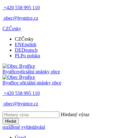
+420 558 995 110
obec@bystrice.cz
CZ
Česky
CZ
Česky
EN
English
DE
Deutsch
PL
Po polsku
Bystřice
oficiální stránky obce
Bystřice
oficiální stránky obce
+420 558 995 110
obec@bystrice.cz
Hledaný výraz
Hledat
rozšířené vyhledávání
Úvod