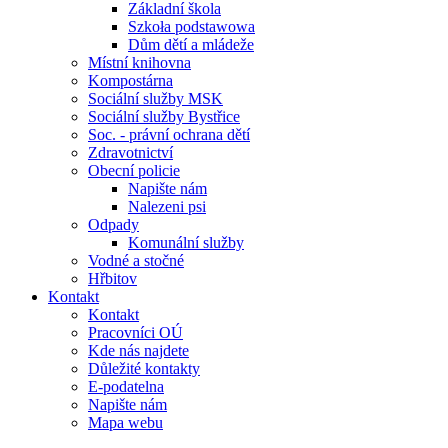
Základní škola
Szkoła podstawowa
Dům dětí a mládeže
Místní knihovna
Kompostárna
Sociální služby MSK
Sociální služby Bystřice
Soc. - právní ochrana dětí
Zdravotnictví
Obecní policie
Napište nám
Nalezeni psi
Odpady
Komunální služby
Vodné a stočné
Hřbitov
Kontakt
Kontakt
Pracovníci OÚ
Kde nás najdete
Důležité kontakty
E-podatelna
Napište nám
Mapa webu