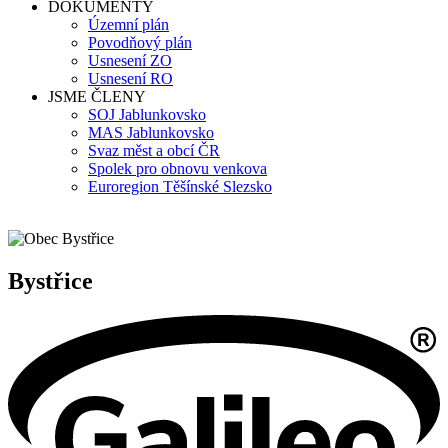
DOKUMENTY
Územní plán
Povodňový plán
Usnesení ZO
Usnesení RO
JSME ČLENY
SOJ Jablunkovsko
MAS Jablunkovsko
Svaz měst a obcí ČR
Spolek pro obnovu venkova
Euroregion Těšínské Slezsko
Bystřice