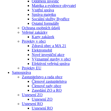
Oddělení investic
Matrika a evidence obyvatel
Vnitřní správa
Správa majetku
Sociální služby Bystřice
Ostatní formuláře
Ochrana osobních údajů
Veřejné zakázky
Karty zakázek
Projekty v obci
Zdravá obec a MA 21
Elektromobil
Nové investiční akce
Významné stavby v obci
Efektivní veřejná správa
Projekty EU
Samospráva
Zastupitelstvo a rada obce
Členové zastupitelstva
Členové rady obce
Zasedání ZO a RO
Usnesení ZO
Usnesení ZO
Usnesení RO
Usnesení RO