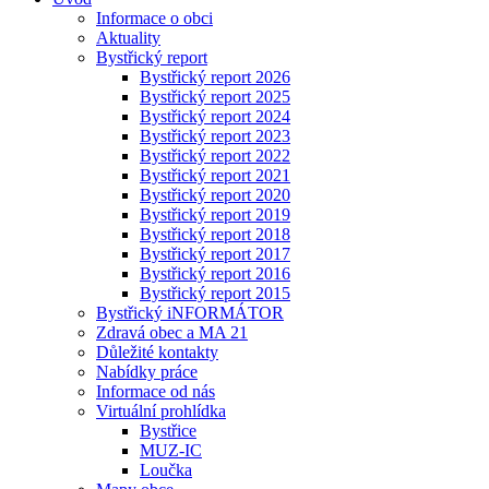
Informace o obci
Aktuality
Bystřický report
Bystřický report 2026
Bystřický report 2025
Bystřický report 2024
Bystřický report 2023
Bystřický report 2022
Bystřický report 2021
Bystřický report 2020
Bystřický report 2019
Bystřický report 2018
Bystřický report 2017
Bystřický report 2016
Bystřický report 2015
Bystřický iNFORMÁTOR
Zdravá obec a MA 21
Důležité kontakty
Nabídky práce
Informace od nás
Virtuální prohlídka
Bystřice
MUZ-IC
Loučka