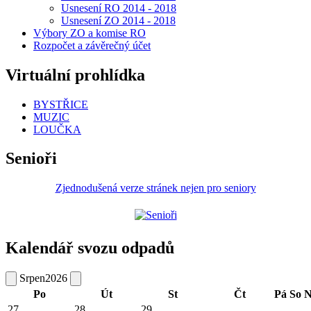
Usnesení RO 2014 - 2018
Usnesení ZO 2014 - 2018
Výbory ZO a komise RO
Rozpočet a závěrečný účet
Virtuální prohlídka
BYSTŘICE
MUZIC
LOUČKA
Senioři
Zjednodušená verze stránek nejen pro seniory
Kalendář svozu odpadů
Srpen
2026
Po
Út
St
Čt
Pá
So
N
27
28
29