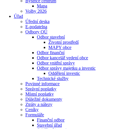
Bystřice centrum
Mapa
Volby 2026
Úřad
Úřední deska
E-podatelna
Odbory OÚ
Odbor stavební
Životní prostředí
MAPY obce
Odbor finanční
Odbor kancelář vedení obce
Odbor vnitřní správy
Odbor správy majetku a investic
Oddělení investic
Technické služby
Povinné informace
Správní poplatky
Místní poplatky
Důležité dokumenty
Ztráty a nálezy
Ceníky
Formuláře
Finanční odbor
Stavební úřad