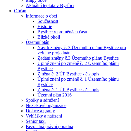
Mapy obce
Aktuální teplota v Bystřici
Občan
Informace o obci
Současnost
Historie
Bystřice v proměnách času
Blízké okolí
Územní plán
Návrh změny č. 3 Územního plánu Bystřice pro
veřejné projednání
Zadání změny č.3 Územního plánu Bystřice
Úplné znění po změně č. 2 Územního plánu
Bystřice
Změna č. 2 ÚP Bystřice - čistopis
Úplné znění po změně č. 1 Územního plánu
Bystřice
Změna č. 1 ÚP Bystřice - čistopis
Územní plán 2016
Spolky a sdružení
Neziskové organizace
Dotace a granty
Vyhlášky a nařízení
Senior taxi
Bezplatná právní poradna