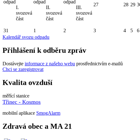
odpad
odpad
odpad
27
28
29
3
I.
II.
III.
svozová
svozová
svozová
část
část
část
31
1
2
3
4
5
6
Kalendář svozu odpadu
Přihlášení k odběru zpráv
Dostávejte
informace z našeho webu
prostřednictvím e-mailů
Chci se zaregistrovat
Kvalita ovzduší
měřící stanice
Třinec - Kosmos
mobilní aplikace
SmogAlarm
Zdravá obec a MA 21