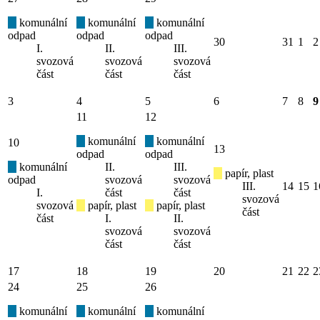
komunální
komunální
komunální
odpad
odpad
odpad
30
31
1
2
I.
II.
III.
svozová
svozová
svozová
část
část
část
3
4
5
6
7
8
9
11
12
komunální
komunální
10
13
odpad
odpad
komunální
II.
III.
papír, plast
odpad
svozová
svozová
III.
14
15
1
I.
část
část
svozová
svozová
papír, plast
papír, plast
část
část
I.
II.
svozová
svozová
část
část
17
18
19
20
21
22
2
24
25
26
komunální
komunální
komunální