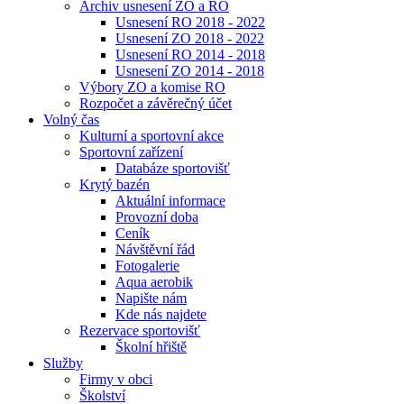
Archiv usnesení ZO a RO
Usnesení RO 2018 - 2022
Usnesení ZO 2018 - 2022
Usnesení RO 2014 - 2018
Usnesení ZO 2014 - 2018
Výbory ZO a komise RO
Rozpočet a závěrečný účet
Volný čas
Kulturní a sportovní akce
Sportovní zařízení
Databáze sportovišť
Krytý bazén
Aktuální informace
Provozní doba
Ceník
Návštěvní řád
Fotogalerie
Aqua aerobik
Napište nám
Kde nás najdete
Rezervace sportovišť
Školní hřiště
Služby
Firmy v obci
Školství