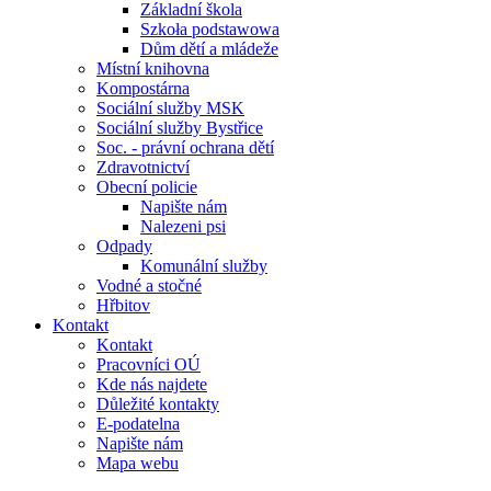
Základní škola
Szkoła podstawowa
Dům dětí a mládeže
Místní knihovna
Kompostárna
Sociální služby MSK
Sociální služby Bystřice
Soc. - právní ochrana dětí
Zdravotnictví
Obecní policie
Napište nám
Nalezeni psi
Odpady
Komunální služby
Vodné a stočné
Hřbitov
Kontakt
Kontakt
Pracovníci OÚ
Kde nás najdete
Důležité kontakty
E-podatelna
Napište nám
Mapa webu