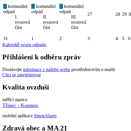
komunální
komunální
komunální
odpad
odpad
odpad
27
28
29
3
I.
II.
III.
svozová
svozová
svozová
část
část
část
31
1
2
3
4
5
6
Kalendář svozu odpadu
Přihlášení k odběru zpráv
Dostávejte
informace z našeho webu
prostřednictvím e-mailů
Chci se zaregistrovat
Kvalita ovzduší
měřící stanice
Třinec - Kosmos
mobilní aplikace
SmogAlarm
Zdravá obec a MA 21