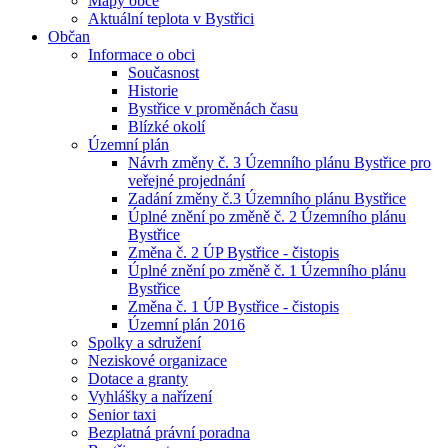
Mapy obce
Aktuální teplota v Bystřici
Občan
Informace o obci
Současnost
Historie
Bystřice v proměnách času
Blízké okolí
Územní plán
Návrh změny č. 3 Územního plánu Bystřice pro
veřejné projednání
Zadání změny č.3 Územního plánu Bystřice
Úplné znění po změně č. 2 Územního plánu
Bystřice
Změna č. 2 ÚP Bystřice - čistopis
Úplné znění po změně č. 1 Územního plánu
Bystřice
Změna č. 1 ÚP Bystřice - čistopis
Územní plán 2016
Spolky a sdružení
Neziskové organizace
Dotace a granty
Vyhlášky a nařízení
Senior taxi
Bezplatná právní poradna