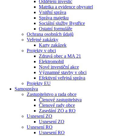
Oddělení investic
Matrika a evidence obyvatel
Vnitřní správa
Správa majetku
Sociální služby Bystřice
Ostatní formuláře
Ochrana osobních údajů
Veřejné zakázky
Karty zakázek
Projekty v obci
Zdravá obec a MA 21
Elektromobil
Nové investiční akce
Významné stavby v obci
Efektivní veřejná správa
Projekty EU
Samospráva
Zastupitelstvo a rada obce
Členové zastupitelstva
Členové rady obce
Zasedání ZO a RO
Usnesení ZO
Usnesení ZO
Usnesení RO
Usnesení RO