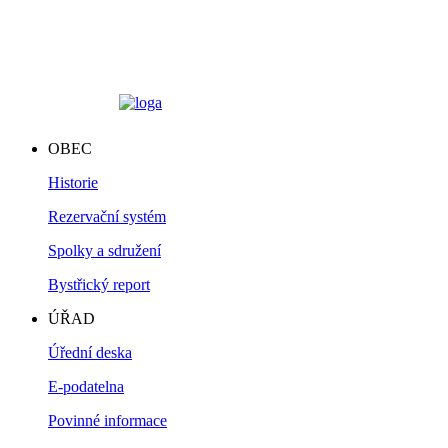
OBEC
Historie
Rezervační systém
Spolky a sdružení
Bystřický report
ÚŘAD
Úřední deska
E-podatelna
Povinné informace