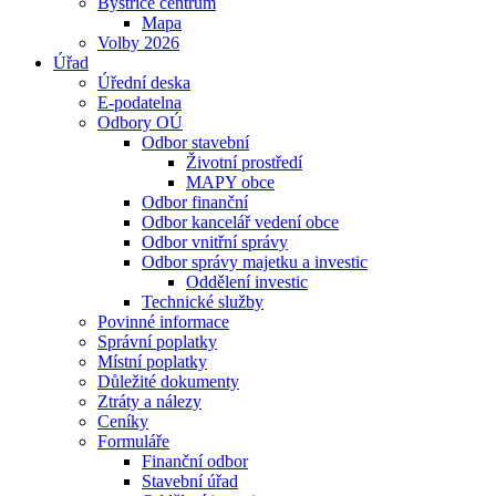
Bystřice centrum
Mapa
Volby 2026
Úřad
Úřední deska
E-podatelna
Odbory OÚ
Odbor stavební
Životní prostředí
MAPY obce
Odbor finanční
Odbor kancelář vedení obce
Odbor vnitřní správy
Odbor správy majetku a investic
Oddělení investic
Technické služby
Povinné informace
Správní poplatky
Místní poplatky
Důležité dokumenty
Ztráty a nálezy
Ceníky
Formuláře
Finanční odbor
Stavební úřad