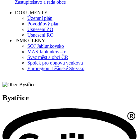
Zastupitelstvo a rada obce
DOKUMENTY
Územní plán
Povodňový plán
Usnesení ZO
Usnesení RO
JSME ČLENY
SOJ Jablunkovsko
MAS Jablunkovsko
Svaz měst a obcí ČR
Spolek pro obnovu venkova
Euroregion Těšínské Slezsko
Bystřice