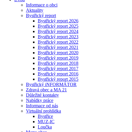
Informace o obci
Aktuality
Bystřický report
Bystřický report 2026
Bystřický report 2025
Bystřický report 2024
Bystřický report 2023
Bystřický report 2022
Bystřický report 2021
Bystřický report 2020
Bystřický report 2019
Bystřický report 2018
Bystřický report 2017
Bystřický report 2016
Bystřický report 2015
Bystřický iNFORMÁTOR
Zdravá obec a MA 21
Důležité kontakty
Nabídky práce
Informace od nás
Virtuální prohlídka
Bystřice
MUZ-IC
Loučka