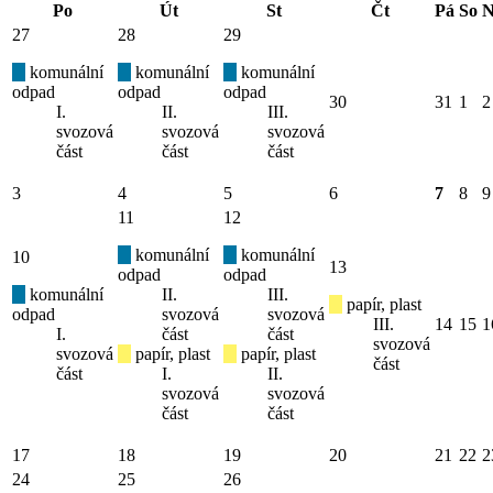
Po
Út
St
Čt
Pá
So
N
27
28
29
komunální
komunální
komunální
odpad
odpad
odpad
30
31
1
2
I.
II.
III.
svozová
svozová
svozová
část
část
část
3
4
5
6
7
8
9
11
12
komunální
komunální
10
13
odpad
odpad
komunální
II.
III.
papír, plast
odpad
svozová
svozová
III.
14
15
1
I.
část
část
svozová
svozová
papír, plast
papír, plast
část
část
I.
II.
svozová
svozová
část
část
17
18
19
20
21
22
2
24
25
26