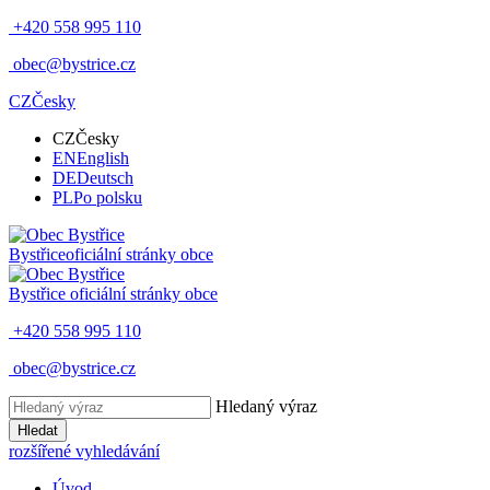
+420 558 995 110
obec@bystrice.cz
CZ
Česky
CZ
Česky
EN
English
DE
Deutsch
PL
Po polsku
Bystřice
oficiální stránky obce
Bystřice
oficiální stránky obce
+420 558 995 110
obec@bystrice.cz
Hledaný výraz
Hledat
rozšířené vyhledávání
Úvod