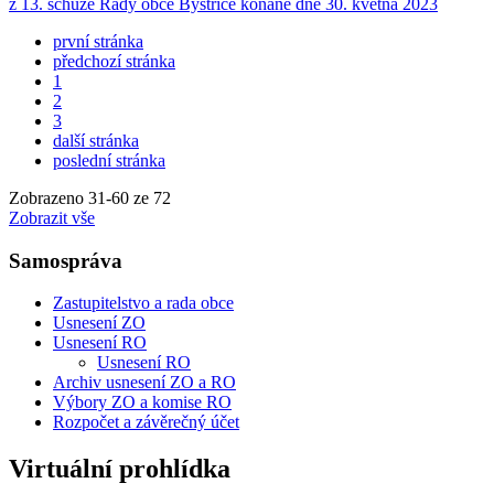
z 13. schůze Rady obce Bystřice konané dne 30. května 2023
první stránka
předchozí stránka
1
2
3
další stránka
poslední stránka
Zobrazeno
31
-
60
ze 72
Zobrazit vše
Samospráva
Zastupitelstvo a rada obce
Usnesení ZO
Usnesení RO
Usnesení RO
Archiv usnesení ZO a RO
Výbory ZO a komise RO
Rozpočet a závěrečný účet
Virtuální prohlídka