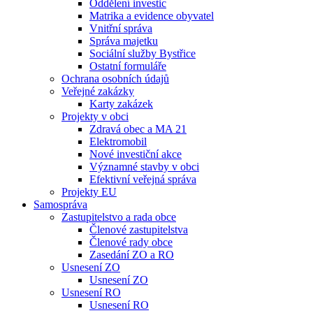
Oddělení investic
Matrika a evidence obyvatel
Vnitřní správa
Správa majetku
Sociální služby Bystřice
Ostatní formuláře
Ochrana osobních údajů
Veřejné zakázky
Karty zakázek
Projekty v obci
Zdravá obec a MA 21
Elektromobil
Nové investiční akce
Významné stavby v obci
Efektivní veřejná správa
Projekty EU
Samospráva
Zastupitelstvo a rada obce
Členové zastupitelstva
Členové rady obce
Zasedání ZO a RO
Usnesení ZO
Usnesení ZO
Usnesení RO
Usnesení RO