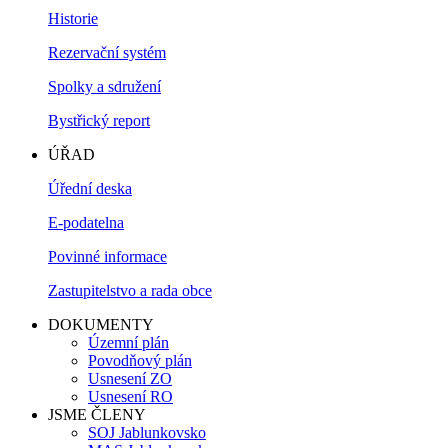
Historie
Rezervační systém
Spolky a sdružení
Bystřický report
ÚŘAD
Úřední deska
E-podatelna
Povinné informace
Zastupitelstvo a rada obce
DOKUMENTY
Územní plán
Povodňový plán
Usnesení ZO
Usnesení RO
JSME ČLENY
SOJ Jablunkovsko