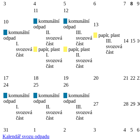
3
4
5
6
7
8
9
11
12
komunální
komunální
10
13
odpad
odpad
komunální
II.
III.
papír, plast
odpad
svozová
svozová
III.
14
15
1
I.
část
část
svozová
svozová
papír, plast
papír, plast
část
část
I.
II.
svozová
svozová
část
část
17
18
19
20
21
22
2
24
25
26
komunální
komunální
komunální
odpad
odpad
odpad
27
28
29
3
I.
II.
III.
svozová
svozová
svozová
část
část
část
31
1
2
3
4
5
6
Kalendář svozu odpadu