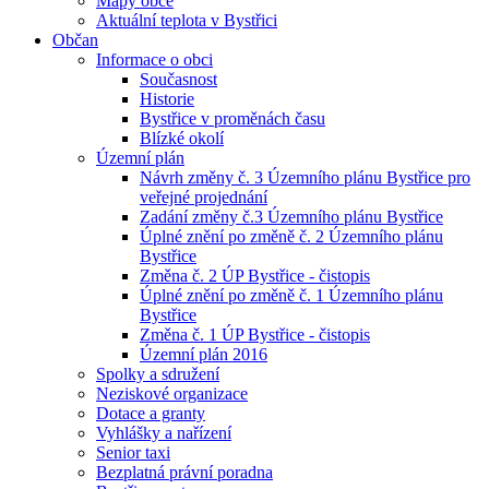
Mapy obce
Aktuální teplota v Bystřici
Občan
Informace o obci
Současnost
Historie
Bystřice v proměnách času
Blízké okolí
Územní plán
Návrh změny č. 3 Územního plánu Bystřice pro
veřejné projednání
Zadání změny č.3 Územního plánu Bystřice
Úplné znění po změně č. 2 Územního plánu
Bystřice
Změna č. 2 ÚP Bystřice - čistopis
Úplné znění po změně č. 1 Územního plánu
Bystřice
Změna č. 1 ÚP Bystřice - čistopis
Územní plán 2016
Spolky a sdružení
Neziskové organizace
Dotace a granty
Vyhlášky a nařízení
Senior taxi
Bezplatná právní poradna