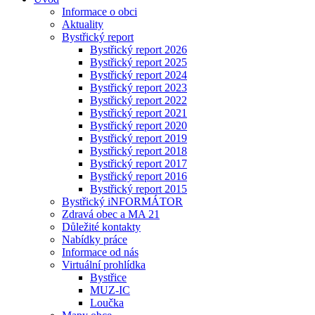
Informace o obci
Aktuality
Bystřický report
Bystřický report 2026
Bystřický report 2025
Bystřický report 2024
Bystřický report 2023
Bystřický report 2022
Bystřický report 2021
Bystřický report 2020
Bystřický report 2019
Bystřický report 2018
Bystřický report 2017
Bystřický report 2016
Bystřický report 2015
Bystřický iNFORMÁTOR
Zdravá obec a MA 21
Důležité kontakty
Nabídky práce
Informace od nás
Virtuální prohlídka
Bystřice
MUZ-IC
Loučka