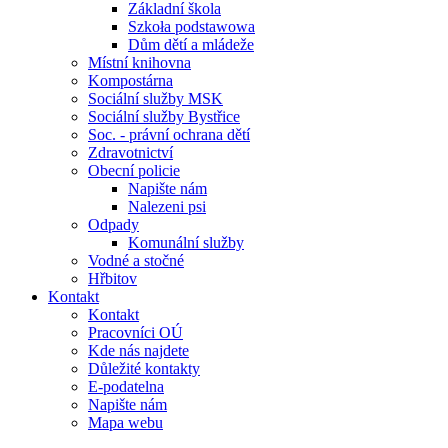
Základní škola
Szkoła podstawowa
Dům dětí a mládeže
Místní knihovna
Kompostárna
Sociální služby MSK
Sociální služby Bystřice
Soc. - právní ochrana dětí
Zdravotnictví
Obecní policie
Napište nám
Nalezeni psi
Odpady
Komunální služby
Vodné a stočné
Hřbitov
Kontakt
Kontakt
Pracovníci OÚ
Kde nás najdete
Důležité kontakty
E-podatelna
Napište nám
Mapa webu