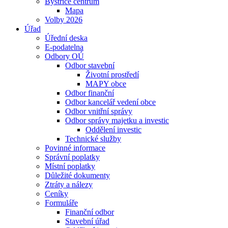
Bystřice centrum
Mapa
Volby 2026
Úřad
Úřední deska
E-podatelna
Odbory OÚ
Odbor stavební
Životní prostředí
MAPY obce
Odbor finanční
Odbor kancelář vedení obce
Odbor vnitřní správy
Odbor správy majetku a investic
Oddělení investic
Technické služby
Povinné informace
Správní poplatky
Místní poplatky
Důležité dokumenty
Ztráty a nálezy
Ceníky
Formuláře
Finanční odbor
Stavební úřad