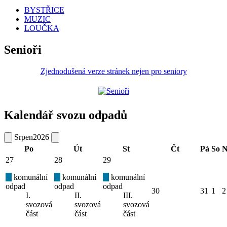
BYSTŘICE
MUZIC
LOUČKA
Senioři
Zjednodušená verze stránek nejen pro seniory
Kalendář svozu odpadů
Srpen
2026
Po
Út
St
Čt
Pá
So
N
27
28
29
komunální
komunální
komunální
odpad
odpad
odpad
30
31
1
2
I.
II.
III.
svozová
svozová
svozová
část
část
část