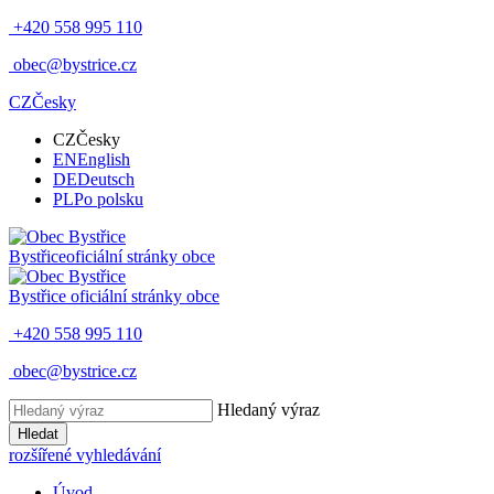
+420 558 995 110
obec@bystrice.cz
CZ
Česky
CZ
Česky
EN
English
DE
Deutsch
PL
Po polsku
Bystřice
oficiální stránky obce
Bystřice
oficiální stránky obce
+420 558 995 110
obec@bystrice.cz
Hledaný výraz
Hledat
rozšířené vyhledávání
Úvod