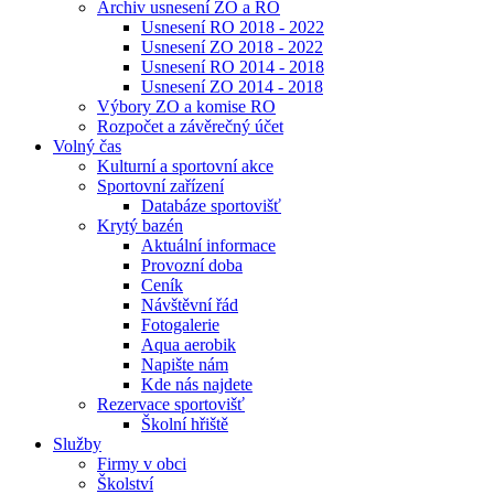
Archiv usnesení ZO a RO
Usnesení RO 2018 - 2022
Usnesení ZO 2018 - 2022
Usnesení RO 2014 - 2018
Usnesení ZO 2014 - 2018
Výbory ZO a komise RO
Rozpočet a závěrečný účet
Volný čas
Kulturní a sportovní akce
Sportovní zařízení
Databáze sportovišť
Krytý bazén
Aktuální informace
Provozní doba
Ceník
Návštěvní řád
Fotogalerie
Aqua aerobik
Napište nám
Kde nás najdete
Rezervace sportovišť
Školní hřiště
Služby
Firmy v obci
Školství