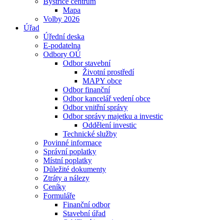
Bystřice centrum
Mapa
Volby 2026
Úřad
Úřední deska
E-podatelna
Odbory OÚ
Odbor stavební
Životní prostředí
MAPY obce
Odbor finanční
Odbor kancelář vedení obce
Odbor vnitřní správy
Odbor správy majetku a investic
Oddělení investic
Technické služby
Povinné informace
Správní poplatky
Místní poplatky
Důležité dokumenty
Ztráty a nálezy
Ceníky
Formuláře
Finanční odbor
Stavební úřad