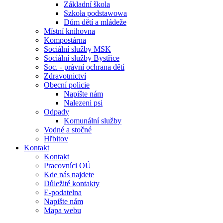
Základní škola
Szkoła podstawowa
Dům dětí a mládeže
Místní knihovna
Kompostárna
Sociální služby MSK
Sociální služby Bystřice
Soc. - právní ochrana dětí
Zdravotnictví
Obecní policie
Napište nám
Nalezeni psi
Odpady
Komunální služby
Vodné a stočné
Hřbitov
Kontakt
Kontakt
Pracovníci OÚ
Kde nás najdete
Důležité kontakty
E-podatelna
Napište nám
Mapa webu