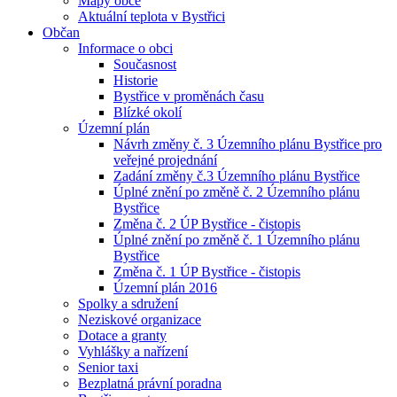
Mapy obce
Aktuální teplota v Bystřici
Občan
Informace o obci
Současnost
Historie
Bystřice v proměnách času
Blízké okolí
Územní plán
Návrh změny č. 3 Územního plánu Bystřice pro
veřejné projednání
Zadání změny č.3 Územního plánu Bystřice
Úplné znění po změně č. 2 Územního plánu
Bystřice
Změna č. 2 ÚP Bystřice - čistopis
Úplné znění po změně č. 1 Územního plánu
Bystřice
Změna č. 1 ÚP Bystřice - čistopis
Územní plán 2016
Spolky a sdružení
Neziskové organizace
Dotace a granty
Vyhlášky a nařízení
Senior taxi
Bezplatná právní poradna