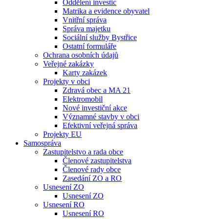
Oddělení investic
Matrika a evidence obyvatel
Vnitřní správa
Správa majetku
Sociální služby Bystřice
Ostatní formuláře
Ochrana osobních údajů
Veřejné zakázky
Karty zakázek
Projekty v obci
Zdravá obec a MA 21
Elektromobil
Nové investiční akce
Významné stavby v obci
Efektivní veřejná správa
Projekty EU
Samospráva
Zastupitelstvo a rada obce
Členové zastupitelstva
Členové rady obce
Zasedání ZO a RO
Usnesení ZO
Usnesení ZO
Usnesení RO
Usnesení RO