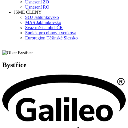
Usnesení ZO
Usnesení RO
JSME ČLENY
SOJ Jablunkovsko
MAS Jablunkovsko
Svaz měst a obcí ČR
Spolek pro obnovu venkova
Euroregion Těšínské Slezsko
Bystřice