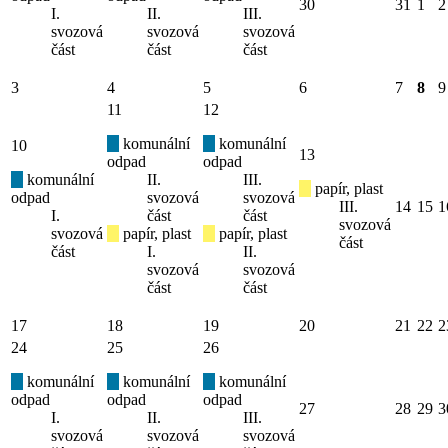
30
31
1
2
I.
II.
III.
svozová
svozová
svozová
část
část
část
3
4
5
6
7
8
9
11
12
komunální
komunální
10
13
odpad
odpad
komunální
II.
III.
papír, plast
odpad
svozová
svozová
III.
14
15
1
I.
část
část
svozová
svozová
papír, plast
papír, plast
část
část
I.
II.
svozová
svozová
část
část
17
18
19
20
21
22
2
24
25
26
komunální
komunální
komunální
odpad
odpad
odpad
27
28
29
3
I.
II.
III.
svozová
svozová
svozová