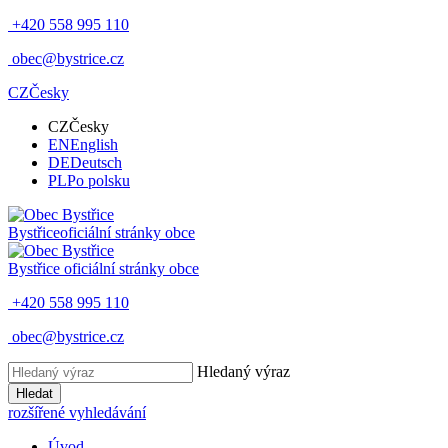
+420 558 995 110
obec@bystrice.cz
CZ
Česky
CZ
Česky
EN
English
DE
Deutsch
PL
Po polsku
Bystřice
oficiální stránky obce
Bystřice
oficiální stránky obce
+420 558 995 110
obec@bystrice.cz
Hledaný výraz
Hledat
rozšířené vyhledávání
Úvod