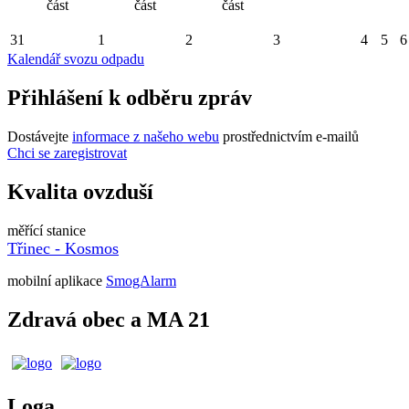
část
část
část
31
1
2
3
4
5
6
Kalendář svozu odpadu
Přihlášení k odběru zpráv
Dostávejte
informace z našeho webu
prostřednictvím e-mailů
Chci se zaregistrovat
Kvalita ovzduší
měřící stanice
Třinec - Kosmos
mobilní aplikace
SmogAlarm
Zdravá obec a MA 21
Loga