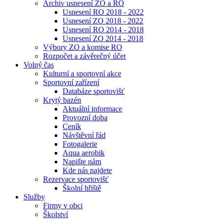
Archiv usnesení ZO a RO
Usnesení RO 2018 - 2022
Usnesení ZO 2018 - 2022
Usnesení RO 2014 - 2018
Usnesení ZO 2014 - 2018
Výbory ZO a komise RO
Rozpočet a závěrečný účet
Volný čas
Kulturní a sportovní akce
Sportovní zařízení
Databáze sportovišť
Krytý bazén
Aktuální informace
Provozní doba
Ceník
Návštěvní řád
Fotogalerie
Aqua aerobik
Napište nám
Kde nás najdete
Rezervace sportovišť
Školní hřiště
Služby
Firmy v obci
Školství