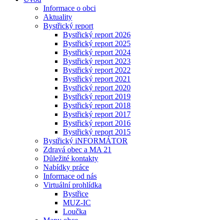
Informace o obci
Aktuality
Bystřický report
Bystřický report 2026
Bystřický report 2025
Bystřický report 2024
Bystřický report 2023
Bystřický report 2022
Bystřický report 2021
Bystřický report 2020
Bystřický report 2019
Bystřický report 2018
Bystřický report 2017
Bystřický report 2016
Bystřický report 2015
Bystřický iNFORMÁTOR
Zdravá obec a MA 21
Důležité kontakty
Nabídky práce
Informace od nás
Virtuální prohlídka
Bystřice
MUZ-IC
Loučka