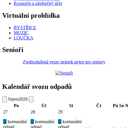
Rozpočet a závěrečný účet
Virtuální prohlídka
BYSTŘICE
MUZIC
LOUČKA
Senioři
Zjednodušená verze stránek nejen pro seniory
Kalendář svozu odpadů
Srpen
2026
Po
Út
St
Čt
Pá
So
N
27
28
29
komunální
komunální
komunální
odpad
odpad
odpad