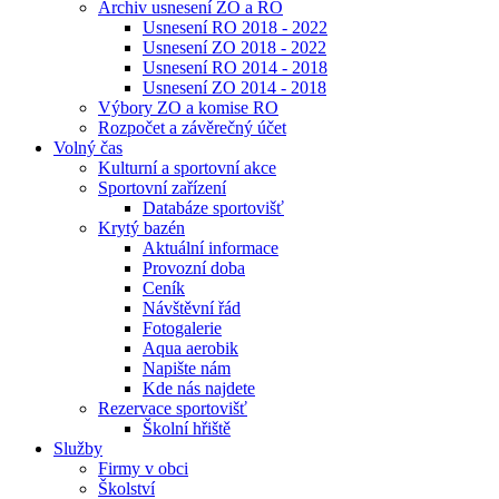
Archiv usnesení ZO a RO
Usnesení RO 2018 - 2022
Usnesení ZO 2018 - 2022
Usnesení RO 2014 - 2018
Usnesení ZO 2014 - 2018
Výbory ZO a komise RO
Rozpočet a závěrečný účet
Volný čas
Kulturní a sportovní akce
Sportovní zařízení
Databáze sportovišť
Krytý bazén
Aktuální informace
Provozní doba
Ceník
Návštěvní řád
Fotogalerie
Aqua aerobik
Napište nám
Kde nás najdete
Rezervace sportovišť
Školní hřiště
Služby
Firmy v obci
Školství