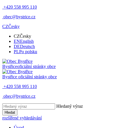
+420 558 995 110
obec@bystrice.cz
CZ
Česky
CZ
Česky
EN
English
DE
Deutsch
PL
Po polsku
Bystřice
oficiální stránky obce
Bystřice
oficiální stránky obce
+420 558 995 110
obec@bystrice.cz
Hledaný výraz
Hledat
rozšířené vyhledávání
Úvod