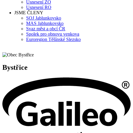
Usnesení ZO
Usnesení RO
JSME ČLENY
SOJ Jablunkovsko
MAS Jablunkovsko
Svaz měst a obcí ČR
Spolek pro obnovu venkova
Euroregion Těšínské Slezsko
Bystřice