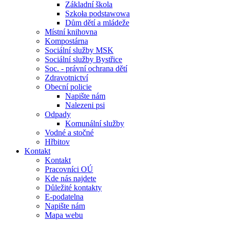
Základní škola
Szkoła podstawowa
Dům dětí a mládeže
Místní knihovna
Kompostárna
Sociální služby MSK
Sociální služby Bystřice
Soc. - právní ochrana dětí
Zdravotnictví
Obecní policie
Napište nám
Nalezeni psi
Odpady
Komunální služby
Vodné a stočné
Hřbitov
Kontakt
Kontakt
Pracovníci OÚ
Kde nás najdete
Důležité kontakty
E-podatelna
Napište nám
Mapa webu