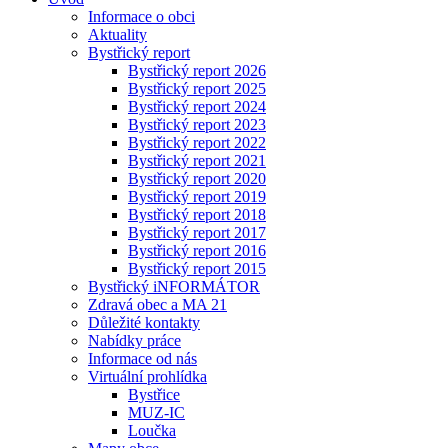
Informace o obci
Aktuality
Bystřický report
Bystřický report 2026
Bystřický report 2025
Bystřický report 2024
Bystřický report 2023
Bystřický report 2022
Bystřický report 2021
Bystřický report 2020
Bystřický report 2019
Bystřický report 2018
Bystřický report 2017
Bystřický report 2016
Bystřický report 2015
Bystřický iNFORMÁTOR
Zdravá obec a MA 21
Důležité kontakty
Nabídky práce
Informace od nás
Virtuální prohlídka
Bystřice
MUZ-IC
Loučka