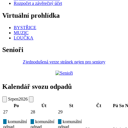
Rozpočet a závěrečný účet
Virtuální prohlídka
BYSTŘICE
MUZIC
LOUČKA
Senioři
Zjednodušená verze stránek nejen pro seniory
Kalendář svozu odpadů
Srpen
2026
Po
Út
St
Čt
Pá
So
N
27
28
29
komunální
komunální
komunální
odpad
odpad
odpad