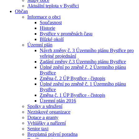
Mapy obce
Aktuální teplota v Bystřici
Občan
Informace o obci
Současnost
Historie
Bystřice v proměnách času
Blízké okolí
Územní plán
Návrh změny č. 3 Územního plánu Bystřice pro
veřejné projednání
Zadání změny č.3 Územního plánu Bystřice
Úplné znění po změně č. 2 Územního plánu
Bystřice
Změna č. 2 ÚP Bystřice - čistopis
Úplné znění po změně č. 1 Územního plánu
Bystřice
Změna č. 1 ÚP Bystřice - čistopis
Územní plán 2016
Spolky a sdružení
Neziskové organizace
Dotace a granty
Vyhlášky a nařízení
Senior taxi
Bezplatná právní poradna