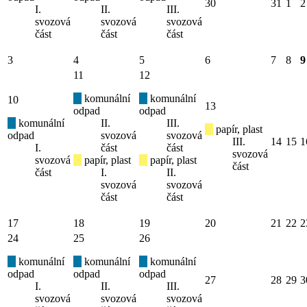
30
31
1
2
I.
II.
III.
svozová
svozová
svozová
část
část
část
3
4
5
6
7
8
9
11
12
komunální
komunální
10
13
odpad
odpad
komunální
II.
III.
papír, plast
odpad
svozová
svozová
III.
14
15
1
I.
část
část
svozová
svozová
papír, plast
papír, plast
část
část
I.
II.
svozová
svozová
část
část
17
18
19
20
21
22
2
24
25
26
komunální
komunální
komunální
odpad
odpad
odpad
27
28
29
3
I.
II.
III.
svozová
svozová
svozová