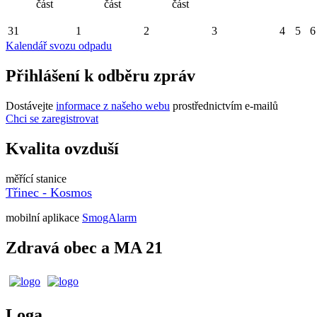
část
část
část
31
1
2
3
4
5
6
Kalendář svozu odpadu
Přihlášení k odběru zpráv
Dostávejte
informace z našeho webu
prostřednictvím e-mailů
Chci se zaregistrovat
Kvalita ovzduší
měřící stanice
Třinec - Kosmos
mobilní aplikace
SmogAlarm
Zdravá obec a MA 21
Loga