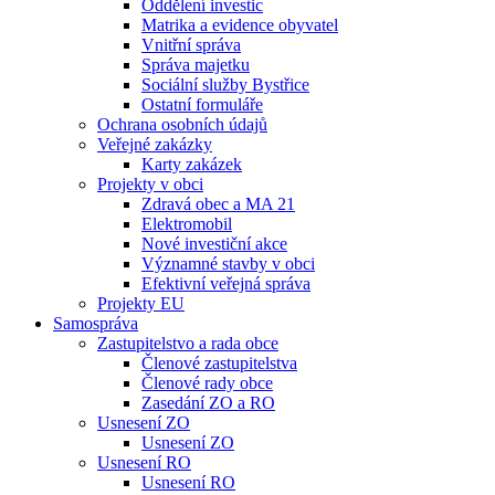
Oddělení investic
Matrika a evidence obyvatel
Vnitřní správa
Správa majetku
Sociální služby Bystřice
Ostatní formuláře
Ochrana osobních údajů
Veřejné zakázky
Karty zakázek
Projekty v obci
Zdravá obec a MA 21
Elektromobil
Nové investiční akce
Významné stavby v obci
Efektivní veřejná správa
Projekty EU
Samospráva
Zastupitelstvo a rada obce
Členové zastupitelstva
Členové rady obce
Zasedání ZO a RO
Usnesení ZO
Usnesení ZO
Usnesení RO
Usnesení RO