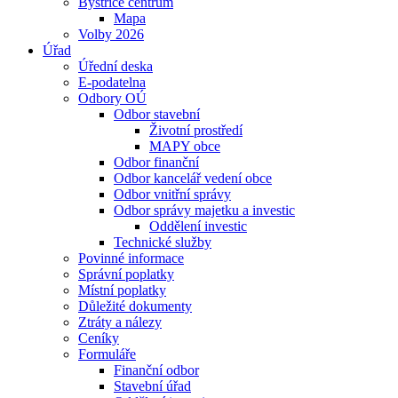
Bystřice centrum
Mapa
Volby 2026
Úřad
Úřední deska
E-podatelna
Odbory OÚ
Odbor stavební
Životní prostředí
MAPY obce
Odbor finanční
Odbor kancelář vedení obce
Odbor vnitřní správy
Odbor správy majetku a investic
Oddělení investic
Technické služby
Povinné informace
Správní poplatky
Místní poplatky
Důležité dokumenty
Ztráty a nálezy
Ceníky
Formuláře
Finanční odbor
Stavební úřad