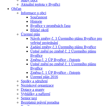
Mapy obce
Aktuální teplota v Bystřici
Občan
Informace o obci
Současnost
Historie
Bystřice v proměnách času
Blízké okolí
Územní plán
Návrh změny č. 3 Územního plánu Bystřice pro
veřejné projednání
Zadání změny č.3 Územního plánu Bystřice
Úplné znění po změně č. 2 Územního plánu
Bystřice
Změna č. 2 ÚP Bystřice - čistopis
Úplné znění po změně č. 1 Územního plánu
Bystřice
Změna č. 1 ÚP Bystřice - čistopis
Územní plán 2016
Spolky a sdružení
Neziskové organizace
Dotace a granty
Vyhlášky a nařízení
Senior taxi
Bezplatná právní poradna