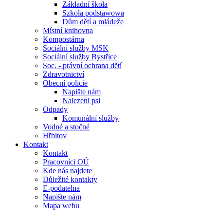
Základní škola
Szkoła podstawowa
Dům dětí a mládeže
Místní knihovna
Kompostárna
Sociální služby MSK
Sociální služby Bystřice
Soc. - právní ochrana dětí
Zdravotnictví
Obecní policie
Napište nám
Nalezeni psi
Odpady
Komunální služby
Vodné a stočné
Hřbitov
Kontakt
Kontakt
Pracovníci OÚ
Kde nás najdete
Důležité kontakty
E-podatelna
Napište nám
Mapa webu