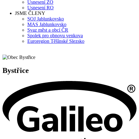
Usnesení ZO
Usnesení RO
JSME ČLENY
SOJ Jablunkovsko
MAS Jablunkovsko
Svaz měst a obcí ČR
Spolek pro obnovu venkova
Euroregion Těšínské Slezsko
Bystřice