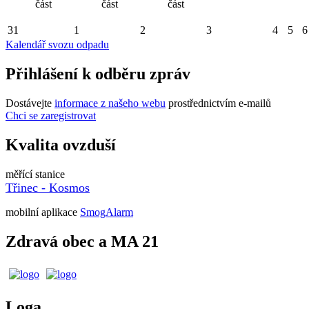
část
část
část
31
1
2
3
4
5
6
Kalendář svozu odpadu
Přihlášení k odběru zpráv
Dostávejte
informace z našeho webu
prostřednictvím e-mailů
Chci se zaregistrovat
Kvalita ovzduší
měřící stanice
Třinec - Kosmos
mobilní aplikace
SmogAlarm
Zdravá obec a MA 21
Loga