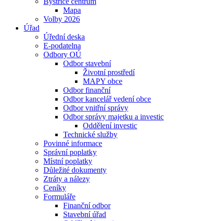
Bystřice centrum
Mapa
Volby 2026
Úřad
Úřední deska
E-podatelna
Odbory OÚ
Odbor stavební
Životní prostředí
MAPY obce
Odbor finanční
Odbor kancelář vedení obce
Odbor vnitřní správy
Odbor správy majetku a investic
Oddělení investic
Technické služby
Povinné informace
Správní poplatky
Místní poplatky
Důležité dokumenty
Ztráty a nálezy
Ceníky
Formuláře
Finanční odbor
Stavební úřad