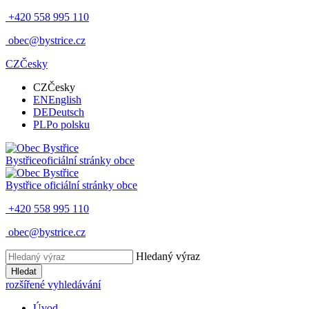
+420 558 995 110
obec@bystrice.cz
CZ
Česky
CZ
Česky
EN
English
DE
Deutsch
PL
Po polsku
Bystřice
oficiální stránky obce
Bystřice
oficiální stránky obce
+420 558 995 110
obec@bystrice.cz
Hledaný výraz
Hledat
rozšířené vyhledávání
Úvod