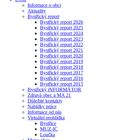
Informace o obci
Aktuality
Bystřický report
Bystřický report 2026
Bystřický report 2025
Bystřický report 2024
Bystřický report 2023
Bystřický report 2022
Bystřický report 2021
Bystřický report 2020
Bystřický report 2019
Bystřický report 2018
Bystřický report 2017
Bystřický report 2016
Bystřický report 2015
Bystřický iNFORMÁTOR
Zdravá obec a MA 21
Důležité kontakty
Nabídky práce
Informace od nás
Virtuální prohlídka
Bystřice
MUZ-IC
Loučka