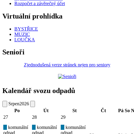
Rozpočet a závěrečný účet
Virtuální prohlídka
BYSTŘICE
MUZIC
LOUČKA
Senioři
Zjednodušená verze stránek nejen pro seniory
Kalendář svozu odpadů
Srpen
2026
Po
Út
St
Čt
Pá
So
N
27
28
29
komunální
komunální
komunální
odpad
odpad
odpad