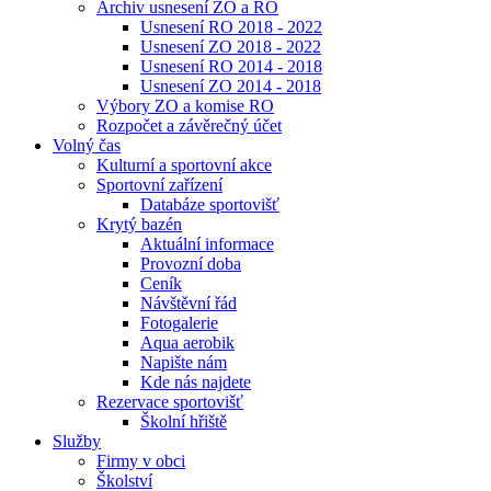
Archiv usnesení ZO a RO
Usnesení RO 2018 - 2022
Usnesení ZO 2018 - 2022
Usnesení RO 2014 - 2018
Usnesení ZO 2014 - 2018
Výbory ZO a komise RO
Rozpočet a závěrečný účet
Volný čas
Kulturní a sportovní akce
Sportovní zařízení
Databáze sportovišť
Krytý bazén
Aktuální informace
Provozní doba
Ceník
Návštěvní řád
Fotogalerie
Aqua aerobik
Napište nám
Kde nás najdete
Rezervace sportovišť
Školní hřiště
Služby
Firmy v obci
Školství