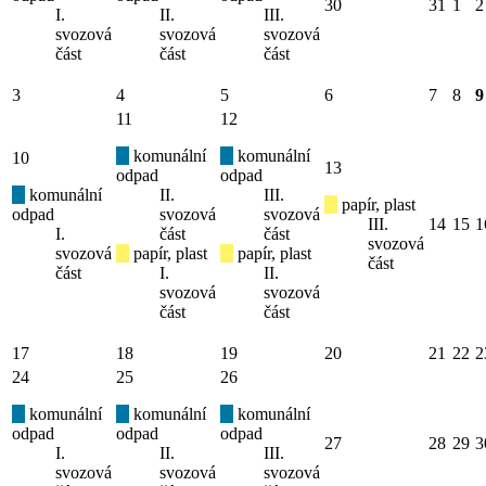
30
31
1
2
I.
II.
III.
svozová
svozová
svozová
část
část
část
3
4
5
6
7
8
9
11
12
komunální
komunální
10
13
odpad
odpad
komunální
II.
III.
papír, plast
odpad
svozová
svozová
III.
14
15
1
I.
část
část
svozová
svozová
papír, plast
papír, plast
část
část
I.
II.
svozová
svozová
část
část
17
18
19
20
21
22
2
24
25
26
komunální
komunální
komunální
odpad
odpad
odpad
27
28
29
3
I.
II.
III.
svozová
svozová
svozová