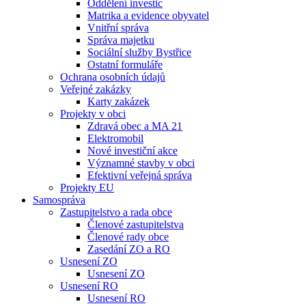
Oddělení investic
Matrika a evidence obyvatel
Vnitřní správa
Správa majetku
Sociální služby Bystřice
Ostatní formuláře
Ochrana osobních údajů
Veřejné zakázky
Karty zakázek
Projekty v obci
Zdravá obec a MA 21
Elektromobil
Nové investiční akce
Významné stavby v obci
Efektivní veřejná správa
Projekty EU
Samospráva
Zastupitelstvo a rada obce
Členové zastupitelstva
Členové rady obce
Zasedání ZO a RO
Usnesení ZO
Usnesení ZO
Usnesení RO
Usnesení RO