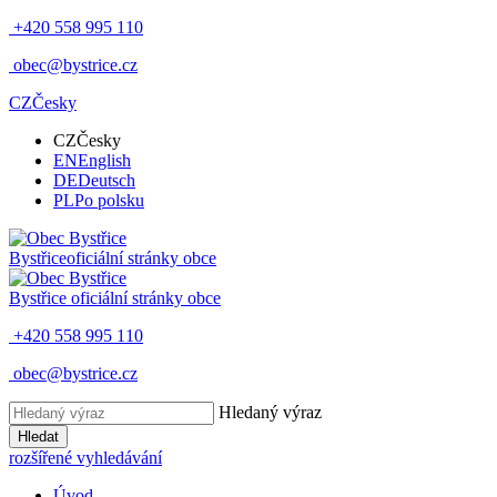
+420 558 995 110
obec@bystrice.cz
CZ
Česky
CZ
Česky
EN
English
DE
Deutsch
PL
Po polsku
Bystřice
oficiální stránky obce
Bystřice
oficiální stránky obce
+420 558 995 110
obec@bystrice.cz
Hledaný výraz
Hledat
rozšířené vyhledávání
Úvod