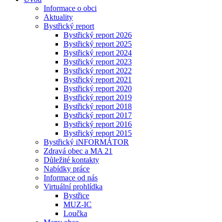
Informace o obci
Aktuality
Bystřický report
Bystřický report 2026
Bystřický report 2025
Bystřický report 2024
Bystřický report 2023
Bystřický report 2022
Bystřický report 2021
Bystřický report 2020
Bystřický report 2019
Bystřický report 2018
Bystřický report 2017
Bystřický report 2016
Bystřický report 2015
Bystřický iNFORMÁTOR
Zdravá obec a MA 21
Důležité kontakty
Nabídky práce
Informace od nás
Virtuální prohlídka
Bystřice
MUZ-IC
Loučka