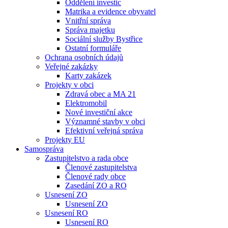
Oddělení investic
Matrika a evidence obyvatel
Vnitřní správa
Správa majetku
Sociální služby Bystřice
Ostatní formuláře
Ochrana osobních údajů
Veřejné zakázky
Karty zakázek
Projekty v obci
Zdravá obec a MA 21
Elektromobil
Nové investiční akce
Významné stavby v obci
Efektivní veřejná správa
Projekty EU
Samospráva
Zastupitelstvo a rada obce
Členové zastupitelstva
Členové rady obce
Zasedání ZO a RO
Usnesení ZO
Usnesení ZO
Usnesení RO
Usnesení RO