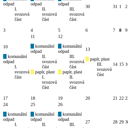
odpad
odpad
odpad
30
31
1
2
I.
II.
III.
svozová
svozová
svozová
část
část
část
3
4
5
6
7
8
9
11
12
komunální
komunální
10
13
odpad
odpad
komunální
II.
III.
papír, plast
odpad
svozová
svozová
III.
14
15
1
I.
část
část
svozová
svozová
papír, plast
papír, plast
část
část
I.
II.
svozová
svozová
část
část
17
18
19
20
21
22
2
24
25
26
komunální
komunální
komunální
odpad
odpad
odpad
27
28
29
3
I.
II.
III.