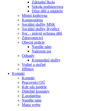
Základní škola
Szkoła podstawowa
Dům dětí a mládeže
Místní knihovna
Kompostárna
Sociální služby MSK
Sociální služby Bystřice
Soc. - právní ochrana dětí
Zdravotnictví
Obecní policie
Napište nám
Nalezeni psi
Odpady
Komunální služby
Vodné a stočné
Hřbitov
Kontakt
Kontakt
Pracovníci OÚ
Kde nás najdete
Důležité kontakty
E-podatelna
Napište nám
Mapa webu