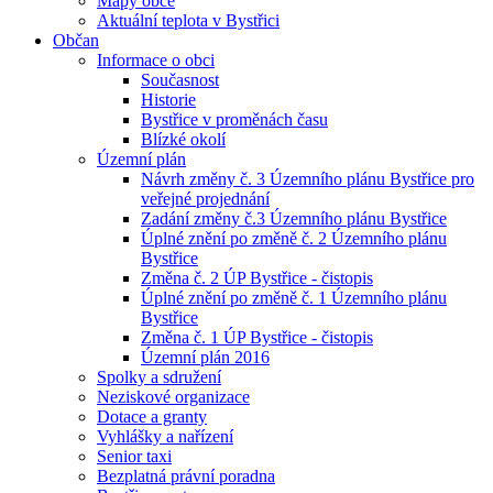
Mapy obce
Aktuální teplota v Bystřici
Občan
Informace o obci
Současnost
Historie
Bystřice v proměnách času
Blízké okolí
Územní plán
Návrh změny č. 3 Územního plánu Bystřice pro
veřejné projednání
Zadání změny č.3 Územního plánu Bystřice
Úplné znění po změně č. 2 Územního plánu
Bystřice
Změna č. 2 ÚP Bystřice - čistopis
Úplné znění po změně č. 1 Územního plánu
Bystřice
Změna č. 1 ÚP Bystřice - čistopis
Územní plán 2016
Spolky a sdružení
Neziskové organizace
Dotace a granty
Vyhlášky a nařízení
Senior taxi
Bezplatná právní poradna