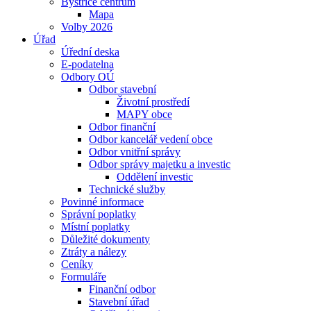
Bystřice centrum
Mapa
Volby 2026
Úřad
Úřední deska
E-podatelna
Odbory OÚ
Odbor stavební
Životní prostředí
MAPY obce
Odbor finanční
Odbor kancelář vedení obce
Odbor vnitřní správy
Odbor správy majetku a investic
Oddělení investic
Technické služby
Povinné informace
Správní poplatky
Místní poplatky
Důležité dokumenty
Ztráty a nálezy
Ceníky
Formuláře
Finanční odbor
Stavební úřad