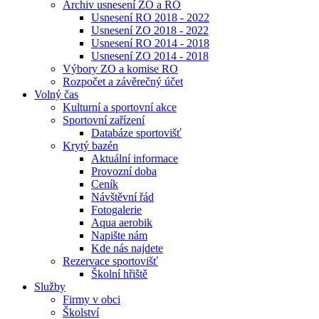
Archiv usnesení ZO a RO
Usnesení RO 2018 - 2022
Usnesení ZO 2018 - 2022
Usnesení RO 2014 - 2018
Usnesení ZO 2014 - 2018
Výbory ZO a komise RO
Rozpočet a závěrečný účet
Volný čas
Kulturní a sportovní akce
Sportovní zařízení
Databáze sportovišť
Krytý bazén
Aktuální informace
Provozní doba
Ceník
Návštěvní řád
Fotogalerie
Aqua aerobik
Napište nám
Kde nás najdete
Rezervace sportovišť
Školní hřiště
Služby
Firmy v obci
Školství