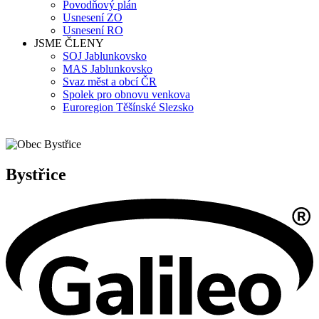
Povodňový plán
Usnesení ZO
Usnesení RO
JSME ČLENY
SOJ Jablunkovsko
MAS Jablunkovsko
Svaz měst a obcí ČR
Spolek pro obnovu venkova
Euroregion Těšínské Slezsko
Bystřice