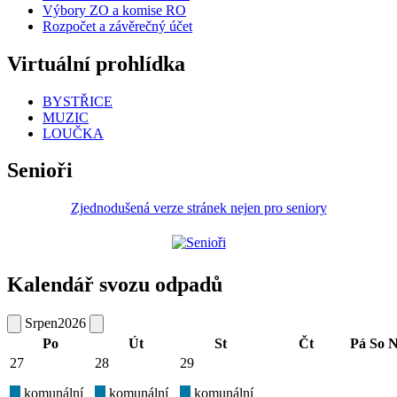
Výbory ZO a komise RO
Rozpočet a závěrečný účet
Virtuální prohlídka
BYSTŘICE
MUZIC
LOUČKA
Senioři
Zjednodušená verze stránek nejen pro seniory
Kalendář svozu odpadů
Srpen
2026
Po
Út
St
Čt
Pá
So
N
27
28
29
komunální
komunální
komunální