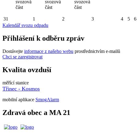
svozová
svozová
svozová
část
část
část
31
1
2
3
4
5
6
Kalendář svozu odpadu
Přihlášení k odběru zpráv
Dostávejte
informace z našeho webu
prostřednictvím e-mailů
Chci se zaregistrovat
Kvalita ovzduší
měřící stanice
Třinec - Kosmos
mobilní aplikace
SmogAlarm
Zdravá obec a MA 21