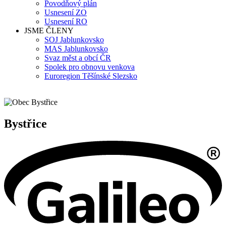
Povodňový plán
Usnesení ZO
Usnesení RO
JSME ČLENY
SOJ Jablunkovsko
MAS Jablunkovsko
Svaz měst a obcí ČR
Spolek pro obnovu venkova
Euroregion Těšínské Slezsko
Bystřice