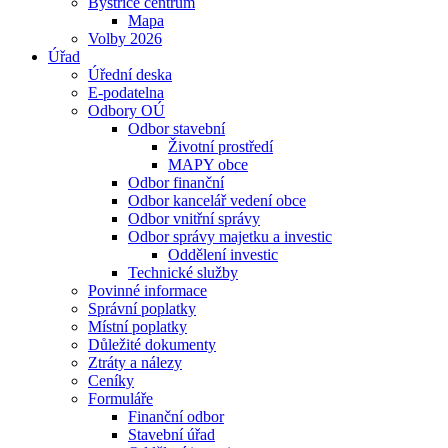
Bystřice centrum
Mapa
Volby 2026
Úřad
Úřední deska
E-podatelna
Odbory OÚ
Odbor stavební
Životní prostředí
MAPY obce
Odbor finanční
Odbor kancelář vedení obce
Odbor vnitřní správy
Odbor správy majetku a investic
Oddělení investic
Technické služby
Povinné informace
Správní poplatky
Místní poplatky
Důležité dokumenty
Ztráty a nálezy
Ceníky
Formuláře
Finanční odbor
Stavební úřad