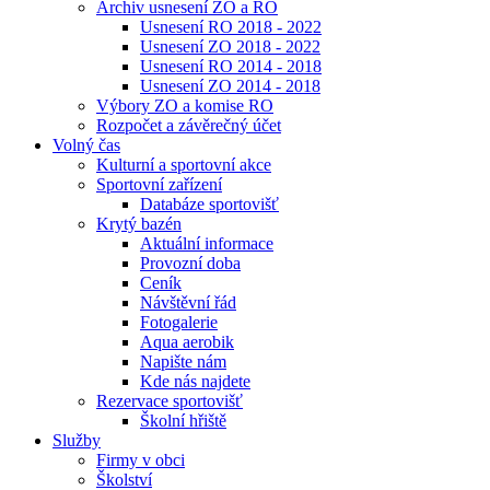
Archiv usnesení ZO a RO
Usnesení RO 2018 - 2022
Usnesení ZO 2018 - 2022
Usnesení RO 2014 - 2018
Usnesení ZO 2014 - 2018
Výbory ZO a komise RO
Rozpočet a závěrečný účet
Volný čas
Kulturní a sportovní akce
Sportovní zařízení
Databáze sportovišť
Krytý bazén
Aktuální informace
Provozní doba
Ceník
Návštěvní řád
Fotogalerie
Aqua aerobik
Napište nám
Kde nás najdete
Rezervace sportovišť
Školní hřiště
Služby
Firmy v obci
Školství