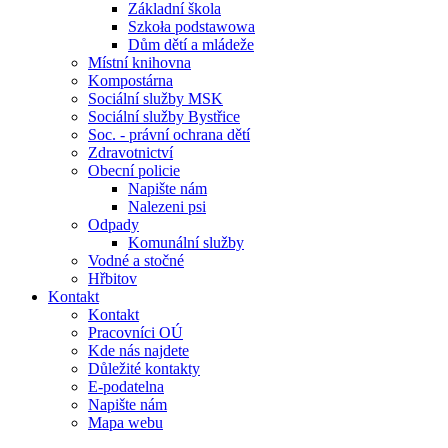
Základní škola
Szkoła podstawowa
Dům dětí a mládeže
Místní knihovna
Kompostárna
Sociální služby MSK
Sociální služby Bystřice
Soc. - právní ochrana dětí
Zdravotnictví
Obecní policie
Napište nám
Nalezeni psi
Odpady
Komunální služby
Vodné a stočné
Hřbitov
Kontakt
Kontakt
Pracovníci OÚ
Kde nás najdete
Důležité kontakty
E-podatelna
Napište nám
Mapa webu