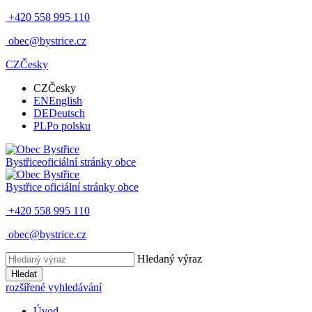
+420 558 995 110
obec@bystrice.cz
CZ
Česky
CZ
Česky
EN
English
DE
Deutsch
PL
Po polsku
Bystřice
oficiální stránky obce
Bystřice
oficiální stránky obce
+420 558 995 110
obec@bystrice.cz
Hledaný výraz
Hledat
rozšířené vyhledávání
Úvod