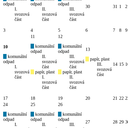
odpad
odpad
odpad
30
31
1
2
I.
II.
III.
svozová
svozová
svozová
část
část
část
3
4
5
6
7
8
9
11
12
komunální
komunální
10
13
odpad
odpad
komunální
II.
III.
papír, plast
odpad
svozová
svozová
III.
14
15
1
I.
část
část
svozová
svozová
papír, plast
papír, plast
část
část
I.
II.
svozová
svozová
část
část
17
18
19
20
21
22
2
24
25
26
komunální
komunální
komunální
odpad
odpad
odpad
27
28
29
3
I.
II.
III.