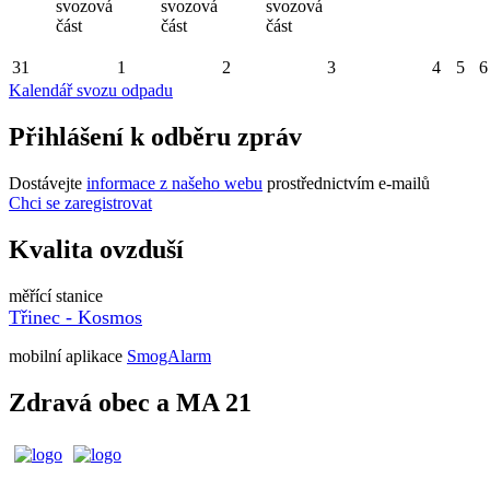
svozová
svozová
svozová
část
část
část
31
1
2
3
4
5
6
Kalendář svozu odpadu
Přihlášení k odběru zpráv
Dostávejte
informace z našeho webu
prostřednictvím e-mailů
Chci se zaregistrovat
Kvalita ovzduší
měřící stanice
Třinec - Kosmos
mobilní aplikace
SmogAlarm
Zdravá obec a MA 21