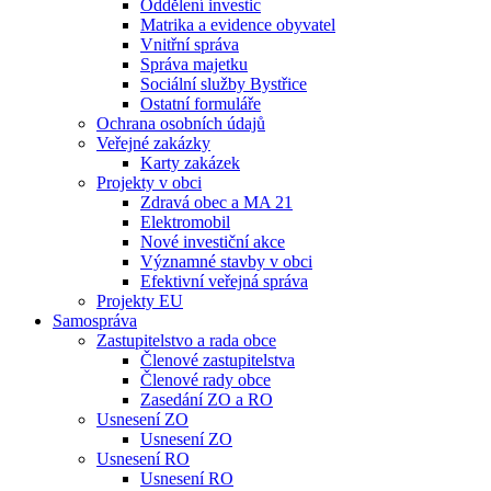
Oddělení investic
Matrika a evidence obyvatel
Vnitřní správa
Správa majetku
Sociální služby Bystřice
Ostatní formuláře
Ochrana osobních údajů
Veřejné zakázky
Karty zakázek
Projekty v obci
Zdravá obec a MA 21
Elektromobil
Nové investiční akce
Významné stavby v obci
Efektivní veřejná správa
Projekty EU
Samospráva
Zastupitelstvo a rada obce
Členové zastupitelstva
Členové rady obce
Zasedání ZO a RO
Usnesení ZO
Usnesení ZO
Usnesení RO
Usnesení RO