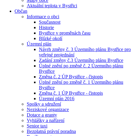
Mapy obce
Aktuální teplota v Bystřici
Občan
Informace o obci
Současnost
Historie
Bystřice v proměnách času
Blízké okolí
Územní plán
Návrh změny č. 3 Územního plánu Bystřice pro
veřejné projednání
Zadání změny č.3 Územního plánu Bystřice
Úplné znění po změně č. 2 Územního plánu
Bystřice
Změna č. 2 ÚP Bystřice - čistopis
Úplné znění po změně č. 1 Územního plánu
Bystřice
Změna č. 1 ÚP Bystřice - čistopis
Územní plán 2016
Spolky a sdružení
Neziskové organizace
Dotace a granty
Vyhlášky a nařízení
Senior taxi
Bezplatná právní poradna