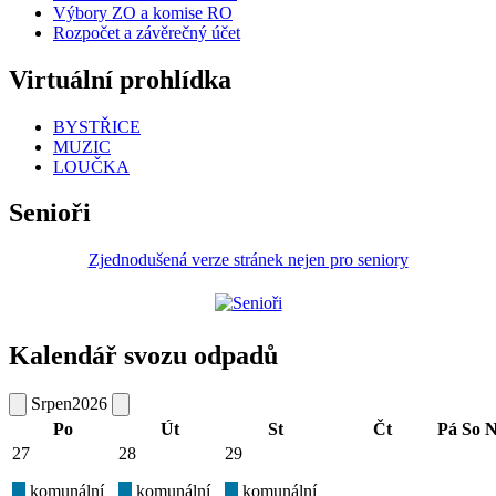
Výbory ZO a komise RO
Rozpočet a závěrečný účet
Virtuální prohlídka
BYSTŘICE
MUZIC
LOUČKA
Senioři
Zjednodušená verze stránek nejen pro seniory
Kalendář svozu odpadů
Srpen
2026
Po
Út
St
Čt
Pá
So
N
27
28
29
komunální
komunální
komunální