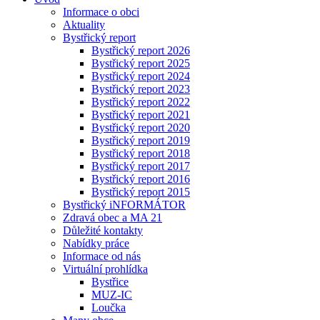
Informace o obci
Aktuality
Bystřický report
Bystřický report 2026
Bystřický report 2025
Bystřický report 2024
Bystřický report 2023
Bystřický report 2022
Bystřický report 2021
Bystřický report 2020
Bystřický report 2019
Bystřický report 2018
Bystřický report 2017
Bystřický report 2016
Bystřický report 2015
Bystřický iNFORMÁTOR
Zdravá obec a MA 21
Důležité kontakty
Nabídky práce
Informace od nás
Virtuální prohlídka
Bystřice
MUZ-IC
Loučka