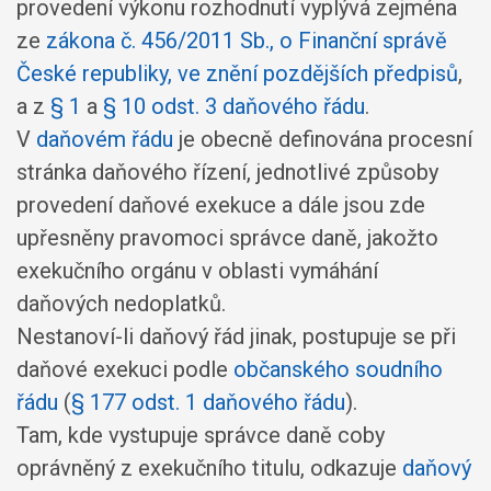
provedení výkonu rozhodnutí vyplývá zejména
ze
zákona č. 456/2011 Sb., o Finanční správě
České republiky, ve znění pozdějších předpisů
,
a z
§ 1
a
§ 10 odst. 3 daňového řádu
.
V
daňovém řádu
je obecně definována procesní
stránka daňového řízení, jednotlivé způsoby
provedení daňové exekuce a dále jsou zde
upřesněny pravomoci správce daně, jakožto
exekučního orgánu v oblasti vymáhání
daňových nedoplatků.
Nestanoví-li daňový řád jinak, postupuje se při
daňové exekuci podle
občanského soudního
řádu
(
§ 177 odst. 1 daňového řádu
).
Tam, kde vystupuje správce daně coby
oprávněný z exekučního titulu, odkazuje
daňový