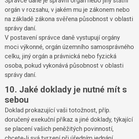
Správce daně je správní orgán nebo jiný státní
orgán v rozsahu, v jakém mu je zákonem nebo
na základě zákona svěřena působnost v oblasti
správy daní.
V postavení správce daně vystupují orgány
moci výkonné, orgán územního samosprávného
celku, jiný orgán a právnická nebo fyzická
osoba, pokud vykonává působnost v oblasti
správy daní.
10. Jaké doklady je nutné mít s
sebou
Doklad prokazující vaši totožnost, příp.
doručený exekuční příkaz a jiné doklady, týkající
se placení vašich peněžitých povinností,
chcete-li svá tvrzení při úředním jednání