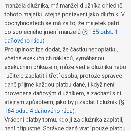
manžela dlužníka, má manžel dlužníka ohledně
tohoto majetku stejné postavení jako dlužník. V
pochybnostech se má za to, že majetek patří
do společného jmění manželů (
§ 185 odst. 1
daňového řádu
).
Pro úplnost lze dodat, že částku nedoplatku,
včetně exekučních nákladů, vymáhanou
exekučním příkazem, může vedle dlužníka nebo
ručitele zaplatit i třetí osoba, protože správce
daně přijme každou platbu daně, i když není
provedena daňovým dlužníkem, a zachází s ní
stejným způsobem, jako by ji zaplatil dlužník (
§
164 odst. 4 daňového řádu
).
Vrácení platby tomu, kdo ji za dlužníka zaplatil,
není přípustné. Správce daně vrátí pouze platbu,