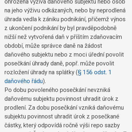
ohrožena výživa daňového subjektu nebo osob
na jeho výživu odkázaných, nebo by neprodlená
úhrada vedla k zániku podnikání, přičemž výnos
z ukončení podnikání by byl pravděpodobně
nižší než vytvořená daň v příštím zdaňovacím
období, může správce daně na žádost
daňového subjektu nebo z moci úřední povolit
posečkání úhrady daně, popř. může povolit
rozložení úhrady na splátky (
§ 156 odst. 1
daňového řádu
).
Po dobu povoleného posečkání nevzniká
daňovému subjektu povinnost uhradit úrok z
prodlení. Za dobu posečkání vzniká daňovému
subjektu povinnost uhradit úrok z posečkané
částky, který odpovídá ročně výši repo sazby