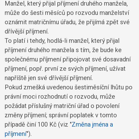
Manžel, který přijal příjmení druhého manžela,
může do šesti měsíců po rozvodu manželství
oznámit matričnímu úřadu, že přijímá zpět své
dřívější příjmení.
To platí i tehdy, hodlá-li manžel, který přijal
příjmení druhého manžela s tím, že bude ke
společnému příjmení připojovat své dosavadní
příjmení, popř. první ze svých příjmení, užívat
napříště jen své dřívější příjmení.
Pokud zmešká uvedenou šestiměsíční lhůtu po
právní moci rozhodnutí o rozvodu, může
požádat příslušný matriční úřad o povolení
změny příjmení; správní poplatek v tomto
případě činí 100 Kč (viz "
Změna jména a
příjmení
").