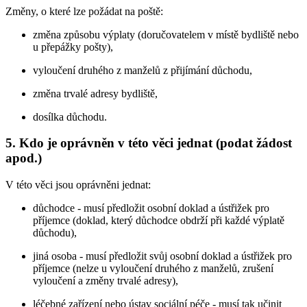
Změny, o které lze požádat na poště:
změna způsobu výplaty (doručovatelem v místě bydliště nebo
u přepážky pošty),
vyloučení druhého z manželů z přijímání důchodu,
změna trvalé adresy bydliště,
dosílka důchodu.
5. Kdo je oprávněn v této věci jednat (podat žádost
apod.)
V této věci jsou oprávněni jednat:
důchodce - musí předložit osobní doklad a ústřižek pro
příjemce (doklad, který důchodce obdrží při každé výplatě
důchodu),
jiná osoba - musí předložit svůj osobní doklad a ústřižek pro
příjemce (nelze u vyloučení druhého z manželů, zrušení
vyloučení a změny trvalé adresy),
léčebné zařízení nebo ústav sociální péče - musí tak učinit