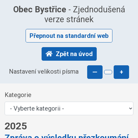
Obec Bystřice
- Zjednodušená
verze stránek
Přepnout na standardní web
Zpět na úvod
Nastavení velikosti písma
—
+
Kategorie
2025
Zpráva o výsledku přezkoumání