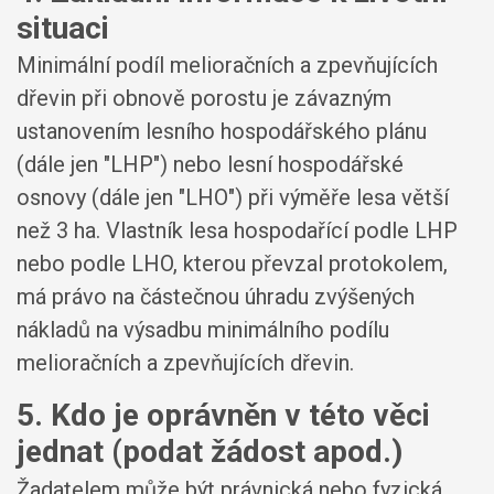
situaci
Minimální podíl melioračních a zpevňujících
dřevin při obnově porostu je závazným
ustanovením lesního hospodářského plánu
(dále jen "LHP") nebo lesní hospodářské
osnovy (dále jen "LHO") při výměře lesa větší
než 3 ha. Vlastník lesa hospodařící podle LHP
nebo podle LHO, kterou převzal protokolem,
má právo na částečnou úhradu zvýšených
nákladů na výsadbu minimálního podílu
melioračních a zpevňujících dřevin.
5. Kdo je oprávněn v této věci
jednat (podat žádost apod.)
Žadatelem může být právnická nebo fyzická