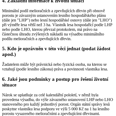
4. Základní informace k životní situaci
Minimální podíl melioračních a zpevňujících dřevin při obnově
porostu je závazným ustanovením lesního hospodářského plánu
(dále jen "LHP") nebo lesní hospodářské osnovy (dále jen "LHO")
při výměře lesa větší než 3 ha. Vlastník lesa hospodařící podle LHP
nebo podle LHO, kterou převzal protokolem, má právo na
částečnou úhradu zvýšených nákladů na výsadbu minimálního
podílu melioračních a zpevňujících dřevin.
5. Kdo je oprávněn v této věci jednat (podat žádost
apod.)
Žadatelem může být právnická nebo fyzická osoba, na kterou se
vztahují (podle lesního zákona) práva a povinnosti vlastníka lesa.
6. Jaké jsou podmínky a postup pro řešení životní
situace
Nárok se uplatňuje za celé kalendářní pololetí, v němž byla
provedena výsadba, do výše závazného ustanovení LHP nebo LHO
stanoveného pro každý jednotlivý porost. Orgán státní správy lesů
poskytne vlastníku lesa podporu ve výši 5 000 Kč na 1 ha lesního
porostu vysazeného melioračními a zpevňujícími dřevinami.