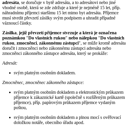
adresáta
, se doručuje v bytě adresáta, a to adresátovi nebo jiné
vhodné osobě, která se zde zdržuje a které je nejméně 15 let, příp.
náhradnímu příjemci staršímu 15 let mimo byt adresáta. Příjemce
musí stvrdit převzetí zásilky svým podpisem a uhradit případné
váznoucí částky.
Zásilka
,
jejíž převzetí příjemce stvrzuje a která je označena
poznámkou
"
Do vlastních rukou
"
nebo nálepkou
"
Do vlastních
rukou
,
zmocněnci
,
zákonnému zástupci
", se může kromě adresáta
doručit i zmocněnci nebo zákonnému zástupci adresáta nebo
zmocněnci zákonného zástupce adresáta, který se prokáže:
Adresát:
svým platným osobním dokladem.
Zmocněnec, zmocněnec zákonného zástupce:
svým platným osobním dokladem a elektronickým průkazem
příjemce k zákaznické kartě (společně s rozšířeným průkazem
příjemce), příp. papírovým průkazem příjemce vydaným
poštou,
svým platným osobním dokladem a plnou mocí s ověřovací
doložkou notáře, obecního úřadu apod.