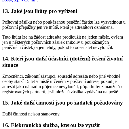
13. Jaké jsou lhůty pro vyřízení
Poštovní zásilku nebo poukázanou peněžní částku lze vyzvednout u
poštovní přepážky jen ve lhůtě, která je adresátovi oznámena.
Tuto lhůtu lze na žádost adresáta prodloužit na jeden měsíc, ovšem
jen u některých poštovních zásilek (nikoliv u poukázaných
peněžních částek) a jen tehdy, pokud to odesílatel nevyloučil.
14. Kteří jsou další účastníci (dotčení) řešení životní
situace
Zmocněnci, zákonní zástupci, sousedé adresáta nebo jiné vhodné
osoby starší 15 let v místě určeném v poštovní adrese, pokud je
adresát jako náhradní příjemce nevyloučil, příp. druhý z manželů /
registrovaných partnerů, je-li uložená zásilka vydávána na poště.
15. Jaké další činnosti jsou po žadateli požadovány
Další činnosti nejsou stanoveny.
16. Elektronická služba, kterou lze využít