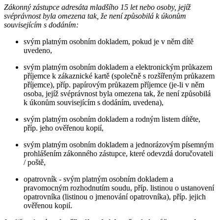
Zákonný zástupce adresáta mladšího 15 let nebo osoby, jejíž
svéprávnost byla omezena tak, že není způsobilá k úkonům
souvisejícím s dodáním:
svým platným osobním dokladem, pokud je v něm dítě
uvedeno,
svým platným osobním dokladem a elektronickým průkazem
příjemce k zákaznické kartě (společně s rozšířeným průkazem
příjemce), příp. papírovým průkazem příjemce (je-li v něm
osoba, jejíž svéprávnost byla omezena tak, že není způsobilá
k úkonům souvisejícím s dodáním, uvedena),
svým platným osobním dokladem a rodným listem dítěte,
příp. jeho ověřenou kopií,
svým platným osobním dokladem a jednorázovým písemným
prohlášením zákonného zástupce, které odevzdá doručovateli
/ poště,
opatrovník - svým platným osobním dokladem a
pravomocným rozhodnutím soudu, příp. listinou o ustanovení
opatrovníka (listinou o jmenování opatrovníka), příp. jejich
ověřenou kopií.