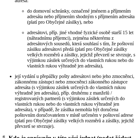
adresa:
do domovní schránky, označené jménem a příjmením
adresáta nebo příjmením shodným s příjmením adresáta
(platí pro Obyčejné zásilky), nebo
adresátovi, příp. jiné vhodné fyzické osobě starší 15 let
(náhradnímu příjemci), zejména některému z
adresátových sousedů, která souhlasí s tím, že poštovní
zásilku adresátovi předá (platí pro Obyčejné zásilky
velkých rozměrů a zásilky, jejichž převzetí se stvrzuje, s
výjimkou zásilek určených do vlastních rukou nebo do
vlastních rukou výhradně jen adresáta),
její vydání u přepážky pošty adresátovi nebo jeho zmocněnci,
zákonnému zástupci nebo zmocněnci zákonného zástupce
adresáta (s výjimkou zásilek určených do vlastních rukou
výhradně jen adresáta), příp. druhému z manželů /
registrovaných partnerů (s výjimkou zásilek určených do
vlastních rukou nebo do vlastních rukou výhradně jen
adresáta), v případě, že zásilka nemohla být doručena
poštovním doručovatelem v místě určeném v poštovní adrese
(platí pro Obyčejné zásilky velkých rozměrů a zásilky, jejichž
převzetí se stvrzuje).
5. Kdo je oprávněn v této věci jednat (podat žádost