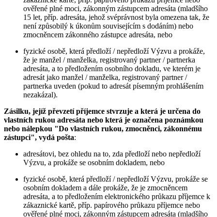
ověřené plné moci, zákonným zástupcem adresáta (mladšího
15 let, příp. adresáta, jehož svéprávnost byla omezena tak, že
není způsobilý k úkonům souvisejícím s dodáním) nebo
zmocněncem zákonného zástupce adresáta, nebo
fyzické osobě, která předloží / nepředloží Výzvu a prokáže,
že je manžel / manželka, registrovaný partner / partnerka
adresáta, a to předložením osobního dokladu, ve kterém je
adresát jako manžel / manželka, registrovaný partner /
partnerka uveden (pokud to adresát písemným prohlášením
nezakázal).
Zásilku, jejíž převzetí příjemce stvrzuje a která je určena do
vlastních rukou adresáta nebo která je označena poznámkou
nebo nálepkou "Do vlastních rukou, zmocněnci, zákonnému
zástupci", vydá pošta
:
adresátovi, bez ohledu na to, zda předloží nebo nepředloží
Výzvu, a prokáže se osobním dokladem, nebo
fyzické osobě, která předloží / nepředloží Výzvu, prokáže se
osobním dokladem a dále prokáže, že je zmocněncem
adresáta, a to předložením elektronického průkazu příjemce k
zákaznické kartě, příp. papírového průkazu příjemce nebo
ověřené plné moci, zákonným zástupcem adresáta (mladšího