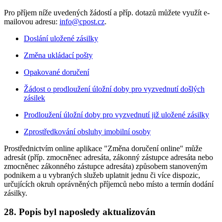
Pro příjem níže uvedených žádostí a příp. dotazů můžete využít e-
mailovou adresu:
info@cpost.cz
.
Doslání uložené zásilky
Změna ukládací pošty
Opakované doručení
Žádost o prodloužení úložní doby pro vyzvednutí došlých
zásilek
Prodloužení úložní doby pro vyzvednutí již uložené zásilky
Zprostředkování obsluhy imobilní osoby
Prostřednictvím online aplikace "Změna doručení online" může
adresát (příp. zmocněnec adresáta, zákonný zástupce adresáta nebo
zmocněnec zákonného zástupce adresáta) způsobem stanoveným
podnikem a u vybraných služeb uplatnit jednu či více dispozic,
určujících okruh oprávněných příjemců nebo místo a termín dodání
zásilky.
28. Popis byl naposledy aktualizován