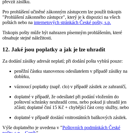
převzít zásilku.
Pro prohlášení učiněné zákonným zástupcem lze použít tiskopis
"Prohlášení zákonného zástupce", který je k dispozici na všech
poštách nebo na
internetových stránkách České pošty, s.p.
Tiskopis pošty může být nahrazen písemným prohlášením, které
obsahuje stejné náležitosti.
12. Jaké jsou poplatky a jak je lze uhradit
Za dodání zásilky adresát neplatí; při dodání pošta vybírá pouze:
peněžní částku stanovenou odesílatelem v případě zásilky na
dobírku,
váznoucí poplatky (např. clo) v případě zásilek ze zahraničí,
doplatné v případě, že odesílatel při podání vložením do
poštovní schránky neuhradil cenu, nebo pokud ji uhradil jen
zčásti; doplatné činí 15 Kč + chybějící část ceny služby, nebo
doplatné v případě doslání vnitrostátních balíkových zásilek.
Výše doplatného je uvedena v "
Poštovních podmínkách České
pošty, s.p. - Ceník
".