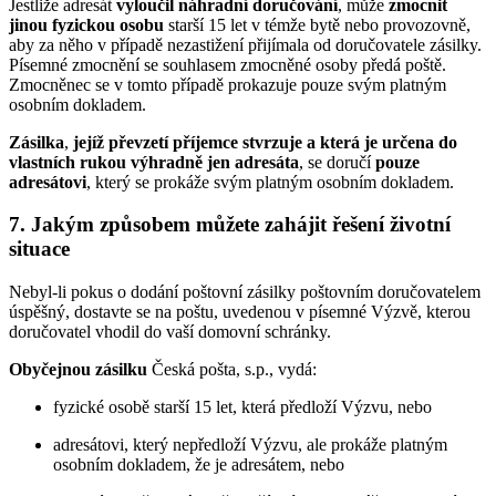
Jestliže adresát
vyloučil náhradní doručování
, může
zmocnit
jinou fyzickou osobu
starší 15 let v témže bytě nebo provozovně,
aby za něho v případě nezastižení přijímala od doručovatele zásilky.
Písemné zmocnění se souhlasem zmocněné osoby předá poště.
Zmocněnec se v tomto případě prokazuje pouze svým platným
osobním dokladem.
Zásilka
,
jejíž převzetí příjemce stvrzuje a která je určena do
vlastních rukou výhradně jen adresáta
, se doručí
pouze
adresátovi
, který se prokáže svým platným osobním dokladem.
7. Jakým způsobem můžete zahájit řešení životní
situace
Nebyl-li pokus o dodání poštovní zásilky poštovním doručovatelem
úspěšný, dostavte se na poštu, uvedenou v písemné Výzvě, kterou
doručovatel vhodil do vaší domovní schránky.
Obyčejnou zásilku
Česká pošta, s.p., vydá:
fyzické osobě starší 15 let, která předloží Výzvu, nebo
adresátovi, který nepředloží Výzvu, ale prokáže platným
osobním dokladem, že je adresátem, nebo