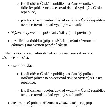
jste-li občan České republiky - občanský průkaz,
řidičský průkaz nebo cestovní doklad vydaný v České
republice,
jste-li cizinec - osobní doklad vydaný v České republice
nebo cestovní doklad vydaný v zahraničí,
Výzvu k vyzvednutí poštovní zásilky (není povinna),
u zásilek na dobírku (příp. u zásilek s jinými váznoucími
částkami) stanovenou peněžní částku.
- Jste-li zmocněncem adresáta nebo zmocněncem zákonného
zástupce adresáta:
osobní doklad:
jste-li občan České republiky - občanský průkaz,
řidičský průkaz nebo cestovní doklad vydaný v České
republice,
jste-li cizinec - osobní doklad vydaný v České republice
nebo cestovní doklad vydaný v zahraničí,
elektronický průkaz příjemce k zákaznické kartě, příp.