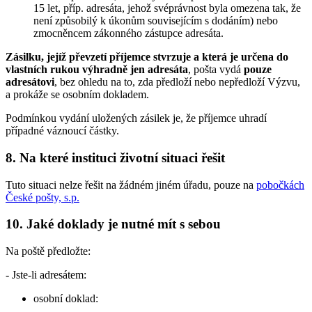
15 let, příp. adresáta, jehož svéprávnost byla omezena tak, že
není způsobilý k úkonům souvisejícím s dodáním) nebo
zmocněncem zákonného zástupce adresáta.
Zásilku, jejíž převzetí příjemce stvrzuje a která je určena do
vlastních rukou výhradně jen adresáta
, pošta vydá
pouze
adresátovi
, bez ohledu na to, zda předloží nebo nepředloží Výzvu,
a prokáže se osobním dokladem.
Podmínkou vydání uložených zásilek je, že příjemce uhradí
případné váznoucí částky.
8. Na které instituci životní situaci řešit
Tuto situaci nelze řešit na žádném jiném úřadu, pouze na
pobočkách
České pošty, s.p.
10. Jaké doklady je nutné mít s sebou
Na poště předložte:
- Jste-li adresátem:
osobní doklad: