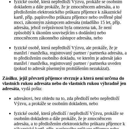
fyzické osobě, která nepředloží Výzvu, prokáže se osobním
dokladem a dále prokáže, že je zmocněncem adresáta, a to
předložením elektronického průkazu příjemce k zákaznické
kartě, příp. papírového průkazu příjemce nebo ověřené plné
moci, zákonným zástupcem adresáta (mladšího 15 let, příp.
adresáta, jehož svéprávnost byla omezena tak, že není
způsobilý k úkonům souvisejícím s dodáním) nebo
zmocněncem zákonného zástupce adresáta, nebo
fyzické osobě, která nepředloží Výzvu, ale prokáže, že je
manžel / manželka, registrovaný partner / partnerka adresáta, a
to předložením osobního dokladu, ve kterém je adresát jako
manžel / manželka, registrovaný partner / partnerka uveden
(pokud to adresát písemným prohlášením nezakázal).
Zásilku
,
jejíž převzetí příjemce stvrzuje
a která není určena do
vlastních rukou adresáta nebo do vlastních rukou výhradně jen
adresáta
, vydá pošta:
adresátovi, bez ohledu na to, zda předloží nebo nepředloží
Výzvu, a prokáže se osobním dokladem, nebo
fyzické osobě, která předloží / nepředloží Výzvu, prokáže se
osobním dokladem a dále prokáže, že je zmocněncem
adresáta, a to předložením elektronického průkazu příjemce k
zákaznické kartě, příp. papírového průkazu příjemce nebo