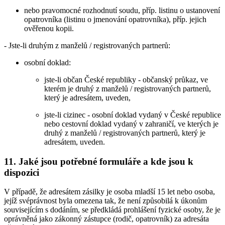
nebo pravomocné rozhodnutí soudu, příp. listinu o ustanovení
opatrovníka (listinu o jmenování opatrovníka), příp. jejich
ověřenou kopii.
- Jste-li druhým z manželů / registrovaných partnerů:
osobní doklad:
jste-li občan České republiky - občanský průkaz, ve
kterém je druhý z manželů / registrovaných partnerů,
který je adresátem, uveden,
jste-li cizinec - osobní doklad vydaný v České republice
nebo cestovní doklad vydaný v zahraničí, ve kterých je
druhý z manželů / registrovaných partnerů, který je
adresátem, uveden.
11. Jaké jsou potřebné formuláře a kde jsou k
dispozici
V případě, že adresátem zásilky je osoba mladší 15 let nebo osoba,
jejíž svéprávnost byla omezena tak, že není způsobilá k úkonům
souvisejícím s dodáním, se předkládá prohlášení fyzické osoby, že je
oprávněná jako zákonný zástupce (rodič, opatrovník) za adresáta