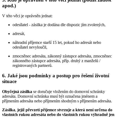
apod.)
V této věci je oprávněn jednat:
odesílatel - zásilka je dodána dle dispozic jím zvolených,
adresát,
náhradní příjemce starší 15 let, pokud ho adresát nebo
odesílatel nevyloučil,
zmocněnec adresáta, zákonný zástupce adresáta, zmocněnec
zákonného zástupce adresáta, příp. druhý z manželů /
registrovaných partnerů.
6. Jaké jsou podmínky a postup pro řešení životní
situace
Obyčejná zásilka
se doručuje vložením do domovní schránky
adresáta. Domovní schránka musí být označena jménem a
příjmením adresáta nebo příjmením shodným s příjmením adresáta.
Zásilka
,
jejíž převzetí příjemce stvrzuje a která není určena do
vlastních rukou adresáta nebo do vlastních rukou výhradně jen