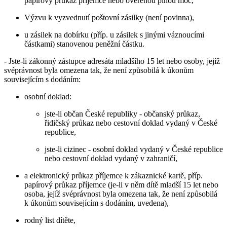
papírový průkaz příjemce nebo ověřenou plnou moc,
Výzvu k vyzvednutí poštovní zásilky (není povinna),
u zásilek na dobírku (příp. u zásilek s jinými váznoucími
částkami) stanovenou peněžní částku.
- Jste-li zákonný zástupce adresáta mladšího 15 let nebo osoby, jejíž
svéprávnost byla omezena tak, že není způsobilá k úkonům
souvisejícím s dodáním:
osobní doklad:
jste-li občan České republiky - občanský průkaz,
řidičský průkaz nebo cestovní doklad vydaný v České
republice,
jste-li cizinec - osobní doklad vydaný v České republice
nebo cestovní doklad vydaný v zahraničí,
a elektronický průkaz příjemce k zákaznické kartě, příp.
papírový průkaz příjemce (je-li v něm dítě mladší 15 let nebo
osoba, jejíž svéprávnost byla omezena tak, že není způsobilá
k úkonům souvisejícím s dodáním, uvedena),
rodný list dítěte,