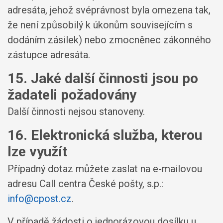
adresáta, jehož svéprávnost byla omezena tak,
že není způsobilý k úkonům souvisejícím s
dodáním zásilek) nebo zmocněnec zákonného
zástupce adresáta.
15. Jaké další činnosti jsou po
žadateli požadovány
Další činnosti nejsou stanoveny.
16. Elektronická služba, kterou
lze využít
Případný dotaz můžete zaslat na e-mailovou
adresu Call centra České pošty, s.p.:
info@cpost.cz
.
V případě žádosti o jednorázovou dosílku u