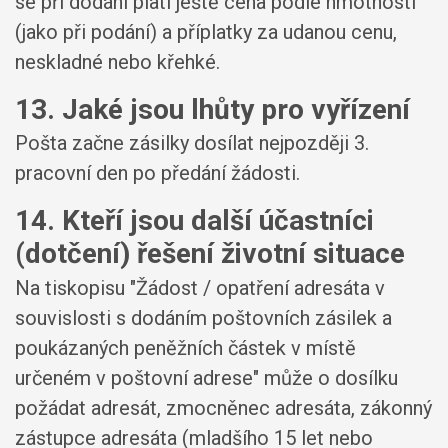
se při dodání platí ještě cena podle hmotnosti
(jako při podání) a příplatky za udanou cenu,
neskladné nebo křehké.
13. Jaké jsou lhůty pro vyřízení
Pošta začne zásilky dosílat nejpozději 3.
pracovní den po předání žádosti.
14. Kteří jsou další účastníci
(dotčení) řešení životní situace
Na tiskopisu "Žádost / opatření adresáta v
souvislosti s dodáním poštovních zásilek a
poukázaných peněžních částek v místě
určeném v poštovní adrese" může o dosílku
požádat adresát, zmocněnec adresáta, zákonný
zástupce adresáta (mladšího 15 let nebo