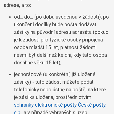
adrese, a to:
od... do... (po dobu uvedenou v žádosti); po
ukončení dosílky bude pošta dodávat
zásilky na původní adresu adresáta (pokud
je k žádosti pro fyzické osoby připojena
osoba mladší 15 let, platnost žádosti
nesmí být delší než ke dni, kdy tato osoba
dosáhne věku 15 let),
jednorázově (u konkrétní, již uložené
zásilky) - tuto žádost můžete podat
telefonicky nebo ústně na poště, na které
je zásilka uložena, prostřednictvím
schránky elektronické pošty České pošty,
s.p.
, a v případě vybraných služeb