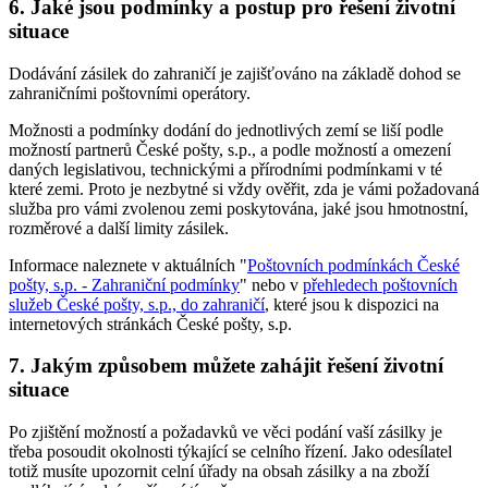
6. Jaké jsou podmínky a postup pro řešení životní
situace
Dodávání zásilek do zahraničí je zajišťováno na základě dohod se
zahraničními poštovními operátory.
Možnosti a podmínky dodání do jednotlivých zemí se liší podle
možností partnerů České pošty, s.p., a podle možností a omezení
daných legislativou, technickými a přírodními podmínkami v té
které zemi. Proto je nezbytné si vždy ověřit, zda je vámi požadovaná
služba pro vámi zvolenou zemi poskytována, jaké jsou hmotnostní,
rozměrové a další limity zásilek.
Informace naleznete v aktuálních "
Poštovních podmínkách České
pošty, s.p. - Zahraniční podmínky
" nebo v
přehledech poštovních
služeb České pošty, s.p., do zahraničí
, které jsou k dispozici na
internetových stránkách České pošty, s.p.
7. Jakým způsobem můžete zahájit řešení životní
situace
Po zjištění možností a požadavků ve věci podání vaší zásilky je
třeba posoudit okolnosti týkající se celního řízení. Jako odesílatel
totiž musíte upozornit celní úřady na obsah zásilky a na zboží