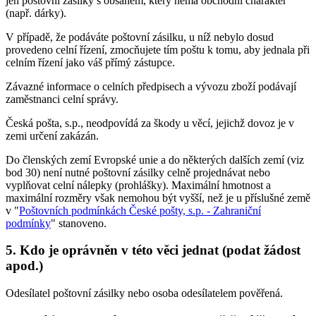
jen poštovní zásilky s obsahem, který nemá obchodní charakter
(např. dárky).
V případě, že podáváte poštovní zásilku, u níž nebylo dosud
provedeno celní řízení, zmocňujete tím poštu k tomu, aby jednala při
celním řízení jako váš přímý zástupce.
Závazné informace o celních předpisech a vývozu zboží podávají
zaměstnanci celní správy.
Česká pošta, s.p., neodpovídá za škody u věcí, jejichž dovoz je v
zemi určení zakázán.
Do členských zemí Evropské unie a do některých dalších zemí (viz
bod 30) není nutné poštovní zásilky celně projednávat nebo
vyplňovat celní nálepky (prohlášky). Maximální hmotnost a
maximální rozměry však nemohou být vyšší, než je u příslušné země
v "
Poštovních podmínkách České pošty, s.p. - Zahraniční
podmínky
" stanoveno.
5. Kdo je oprávněn v této věci jednat (podat žádost
apod.)
Odesílatel poštovní zásilky nebo osoba odesílatelem pověřená.