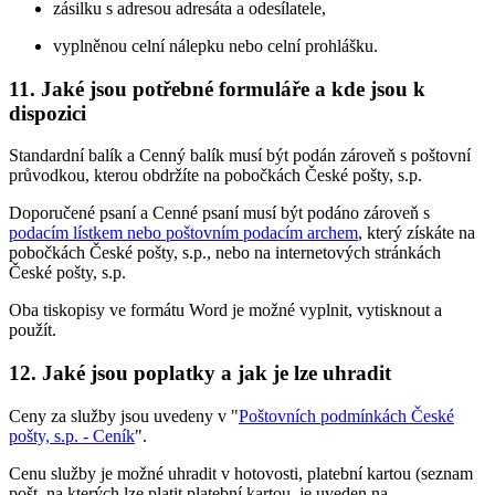
zásilku s adresou adresáta a odesílatele,
vyplněnou celní nálepku nebo celní prohlášku.
11. Jaké jsou potřebné formuláře a kde jsou k
dispozici
Standardní balík a Cenný balík musí být podán zároveň s poštovní
průvodkou, kterou obdržíte na pobočkách České pošty, s.p.
Doporučené psaní a Cenné psaní musí být podáno zároveň s
podacím lístkem nebo poštovním podacím archem
, který získáte na
pobočkách České pošty, s.p., nebo na internetových stránkách
České pošty, s.p.
Oba tiskopisy ve formátu Word je možné vyplnit, vytisknout a
použít.
12. Jaké jsou poplatky a jak je lze uhradit
Ceny za služby jsou uvedeny v "
Poštovních podmínkách České
pošty, s.p. - Ceník
".
Cenu služby je možné uhradit v hotovosti, platební kartou (seznam
pošt, na kterých lze platit platební kartou, je uveden na