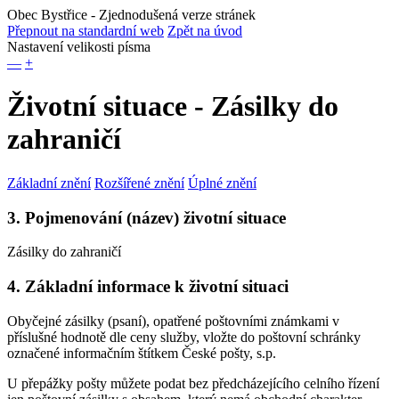
Obec Bystřice
- Zjednodušená verze stránek
Přepnout na standardní web
Zpět na úvod
Nastavení velikosti písma
—
+
Životní situace - Zásilky do
zahraničí
Základní znění
Rozšířené znění
Úplné znění
3. Pojmenování (název) životní situace
Zásilky do zahraničí
4. Základní informace k životní situaci
Obyčejné zásilky (psaní), opatřené poštovními známkami v
příslušné hodnotě dle ceny služby, vložte do poštovní schránky
označené informačním štítkem České pošty, s.p.
U přepážky pošty můžete podat bez předcházejícího celního řízení