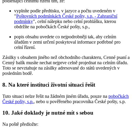
podléhající celnímu řízení tím, že:
vyplníte podle předtisku, v jazyce a počtu uvedeném v
"
Poštovních podmínkách České pošty, s.p. - Zahraniční
podmínky
", celní nálepku nebo celní prohlášku, kterou
obdržíte na pobočkách České pošty, s.p.,
popis obsahu uvedete co nejpodrobněji tak, aby celním
úřadům v zemi určení poskytoval informace potřebné pro
celní řízení.
Zásilky s obsahem jiného než obchodního charakteru, Cenné psaní a
Cenný balík musíte nechat nejprve celně projednat na celním úřadu.
Toto se nevztahuje na zásilky adresované do států uvedených v
posledním bodě.
8. Na které instituci životní situaci řešit
Tuto situaci nelze řešit na žádném jiném úřadu, pouze na
pobočkách
České pošty, s.p.
, nebo u pověřeného pracovníka České pošty, s.p.
10. Jaké doklady je nutné mít s sebou
Na poště předložte: