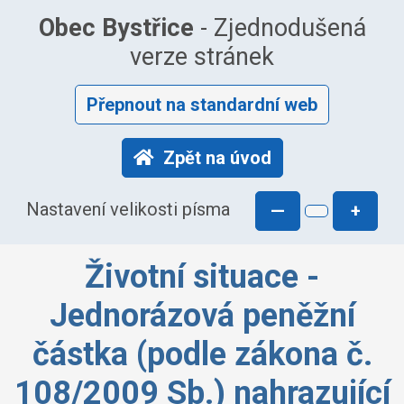
Obec Bystřice
- Zjednodušená
verze stránek
Přepnout na standardní web
Zpět na úvod
Nastavení velikosti písma
—
+
Životní situace -
Jednorázová peněžní
částka (podle zákona č.
108/2009 Sb.) nahrazující