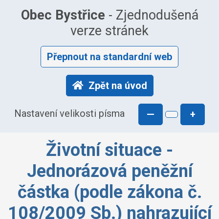
Obec Bystřice
- Zjednodušená
verze stránek
Přepnout na standardní web
Zpět na úvod
Nastavení velikosti písma
—
+
Životní situace -
Jednorázová peněžní
částka (podle zákona č.
108/2009 Sb.) nahrazující