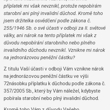
příplatek mi však nevznikl, protože nepobírám
starobní ani plný invalidní důchod. Kromě toho
jsem držitelka osvědčení podle zákona č.
255/1946 Sb. o své účasti v odboji za II. světové
války, ani nárok na tento příplatek mi však z
důvodu nepobírání starobního nebo plného
invalidního důchodu nevznikl. Vznikne mi nárok
na jednorázovou peněžní částku?
Z titulu Vaší účasti v odboji Vám vznikne nárok
na jednorázovou peněžní částku ve výši
72násobku příplatku k důchodu podle zákona č.
357/2005 Sb., který by Vám náležel, kdybyste
pobírala starobní nebo plný invalidní důchod.
Kromě toho Vám z důvodu Vašeho