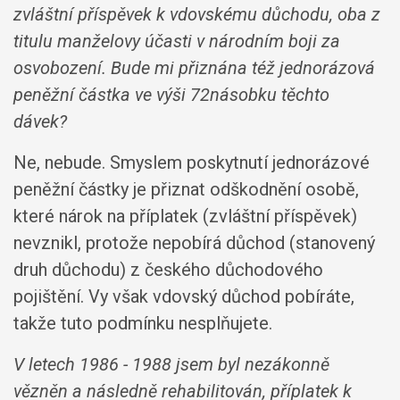
zvláštní příspěvek k vdovskému důchodu, oba z
titulu manželovy účasti v národním boji za
osvobození. Bude mi přiznána též jednorázová
peněžní částka ve výši 72násobku těchto
dávek?
Ne, nebude. Smyslem poskytnutí jednorázové
peněžní částky je přiznat odškodnění osobě,
které nárok na příplatek (zvláštní příspěvek)
nevznikl, protože nepobírá důchod (stanovený
druh důchodu) z českého důchodového
pojištění. Vy však vdovský důchod pobíráte,
takže tuto podmínku nesplňujete.
V letech 1986 - 1988 jsem byl nezákonně
vězněn a následně rehabilitován, příplatek k