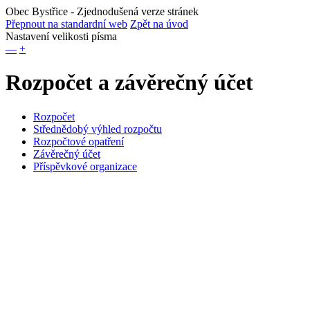
Obec Bystřice
- Zjednodušená verze stránek
Přepnout na standardní web
Zpět na úvod
Nastavení velikosti písma
—
+
Rozpočet a závěrečný účet
Rozpočet
Střednědobý výhled rozpočtu
Rozpočtové opatření
Závěrečný účet
Příspěvkové organizace