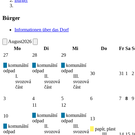
Bürger
Bürger
Informationen über das Dorf
August
2026
Mo
Di
Mi
Do
Fr
Sa
S
27
28
29
komunální
komunální
komunální
odpad
odpad
odpad
30
31
1
2
I.
II.
III.
svozová
svozová
svozová
část
část
část
3
4
5
6
7
8
9
11
12
komunální
komunální
10
13
odpad
odpad
komunální
II.
III.
papír, plast
odpad
svozová
svozová
III.
14
15
1