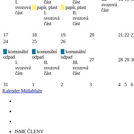
I.
část
část
svozová
svozová
papír, plast
papír, plast
část
část
I.
II.
svozová
svozová
část
část
17
18
19
20
21
22
2
24
25
26
komunální
komunální
komunální
odpad
odpad
odpad
27
28
29
3
I.
II.
III.
svozová
svozová
svozová
část
část
část
31
1
2
3
4
5
6
Kalender Müllabfuhr
JSME ČLENY