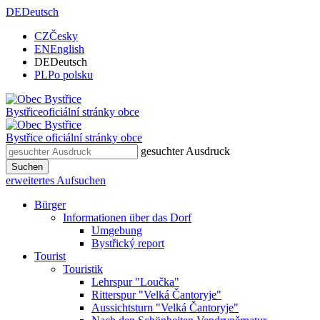
DE
Deutsch
CZ
Česky
EN
English
DE
Deutsch
PL
Po polsku
Bystřice
oficiální stránky obce
Bystřice
oficiální stránky obce
gesuchter Ausdruck
Suchen
erweitertes Aufsuchen
Bürger
Informationen über das Dorf
Umgebung
Bystřický report
Tourist
Touristik
Lehrspur "Loučka"
Ritterspur "Velká Čantoryje"
Aussichtsturn "Velká Čantoryje"