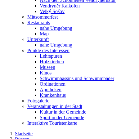
Nach den Schönheiten Vendryněrnatur
Vendryněr Kalkofen
Velký Sošov
Mittsommerfest
Restaurants
nahe Umgebung
Map
Unterkunft
nahe Umgebung
Punkte des Interessen
Lehrspuren
Holzkirchen
Museen
Kinos
Schwimmbassins und Schwimmbäder
Ordinationen
Apotheken
Krankenhaus
Fotogalerie
Veranstaltungen in der Stadt
Kultur in der Gemeinde
Sport in der Gemeinde
Interaktive Touristenkarte
Startseite