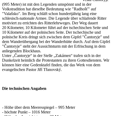
(995 Meter) ist mit den Legenden umspönnt und in der
Volkstradition hat dieselbe Bedeutung wie "Radhošť" auf
"Valašsko". Im Berg schläft schon hundertjährig lang eine
schlesisch-nationale Armee. Die Legende über schlafende Ritter
motiviert zu errichten des Ritterlehrweges. Der Weg dauert
20 Kilometer, 10 Kilometer führt auf der tschechischen Seite und
10 Kilometer auf der polnischen Seite. Der tschechische und
polnische Kreis dringt sich zwischen dem Gipfel "Čantoryje" und
dem Wanderübergang bei der Wanderhütte durch. Auf dem Gipfel
"Čantoryje" steht der Aussichtsturm mit der Erfrischung in dem
anliegenden Blockhaus.
Unter „Čantoryje“ in der Stelle „Zakámen“ trafen sich in der
Dunkelzeit heimlich die Protestanten zu ihren Gottesdiensten. Wir
können hier eine Gedenktafel finden, die das Werk von dem
evangelischen Pastor Jiří Třanovský.
Die technischen Angaben
- Höhe über dem Meeresspiegel – 995 Meter
- höchste Punkt – 1016 Meter