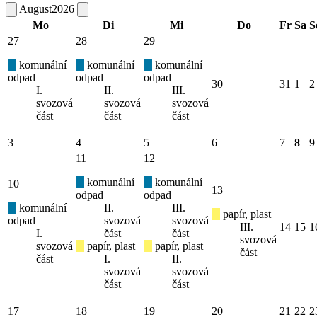
August
2026
Mo
Di
Mi
Do
Fr
Sa
S
27
28
29
komunální
komunální
komunální
odpad
odpad
odpad
30
31
1
2
I.
II.
III.
svozová
svozová
svozová
část
část
část
3
4
5
6
7
8
9
11
12
komunální
komunální
10
13
odpad
odpad
komunální
II.
III.
papír, plast
odpad
svozová
svozová
III.
14
15
1
I.
část
část
svozová
svozová
papír, plast
papír, plast
část
část
I.
II.
svozová
svozová
část
část
17
18
19
20
21
22
2