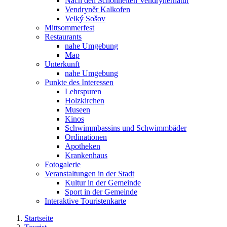
Nach den Schönheiten Vendryněrnatur
Vendryněr Kalkofen
Velký Sošov
Mittsommerfest
Restaurants
nahe Umgebung
Map
Unterkunft
nahe Umgebung
Punkte des Interessen
Lehrspuren
Holzkirchen
Museen
Kinos
Schwimmbassins und Schwimmbäder
Ordinationen
Apotheken
Krankenhaus
Fotogalerie
Veranstaltungen in der Stadt
Kultur in der Gemeinde
Sport in der Gemeinde
Interaktive Touristenkarte
Startseite