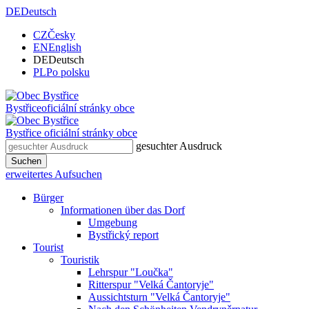
DE
Deutsch
CZ
Česky
EN
English
DE
Deutsch
PL
Po polsku
Bystřice
oficiální stránky obce
Bystřice
oficiální stránky obce
gesuchter Ausdruck
Suchen
erweitertes Aufsuchen
Bürger
Informationen über das Dorf
Umgebung
Bystřický report
Tourist
Touristik
Lehrspur "Loučka"
Ritterspur "Velká Čantoryje"
Aussichtsturn "Velká Čantoryje"