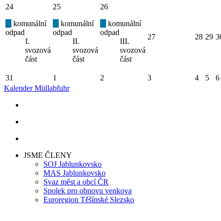
24
25
26
komunální
komunální
komunální
odpad
odpad
odpad
27
28
29
3
I.
II.
III.
svozová
svozová
svozová
část
část
část
31
1
2
3
4
5
6
Kalender Müllabfuhr
JSME ČLENY
SOJ Jablunkovsko
MAS Jablunkovsko
Svaz měst a obcí ČR
Spolek pro obnovu venkova
Euroregion Těšínské Slezsko