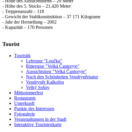
- Höhe des Aussichtsturms – 29 Meter
- Höhe des 5. Stocks – 21.420 Meter
- Treppenanzahl – 118
- Gewicht der Stahlkonstruktion – 37 171 Kilograme
- Jahr der Herstellung – 2002
- Kapazität – 170 Personen
Tourist
Touristik
Lehrspur "Loučka"
Ritterspur "Velká Čantoryje"
Aussichtsturn "Velká Čantoryje"
Nach den Schönheiten Vendryněrnatur
Vendryněr Kalkofen
Velký Sošov
Mittsommerfest
Restaurants
Unterkunft
Punkte des Interessen
Fotogalerie
Veranstaltungen in der Stadt
Interaktive Touristenkarte