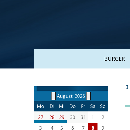
BÜRGER
August
2026
Mo
Di
Mi
Do
Fr
Sa
So
27
28
29
30
31
1
2
komunální odpad
komunální odpad
komunální odpad
3
4
5
6
7
8
9