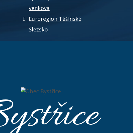
venkova
Euroregion Těšínské
Slezsko
ystřice