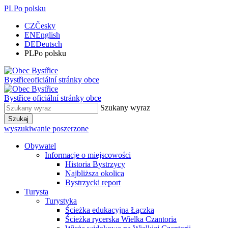
PL
Po polsku
CZ
Česky
EN
English
DE
Deutsch
PL
Po polsku
Bystřice
oficiální stránky obce
Bystřice
oficiální stránky obce
Szukany wyraz
Szukaj
wyszukiwanie poszerzone
Obywatel
Informacje o miejscowości
Historia Bystrzycy
Najbliższa okolica
Bystrzycki report
Turysta
Turystyka
Ścieżka edukacyjna Łączka
Ścieżka rycerska Wielka Czantoria