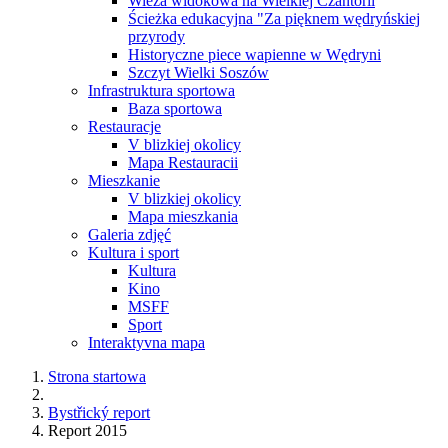
Wieża widokowa na Wielkiej Czantorii
Ścieżka edukacyjna "Za pięknem wędryńskiej
przyrody
Historyczne piece wapienne w Wędryni
Szczyt Wielki Soszów
Infrastruktura sportowa
Baza sportowa
Restauracje
V blizkiej okolicy
Mapa Restauracii
Mieszkanie
V blizkiej okolicy
Mapa mieszkania
Galeria zdjęć
Kultura i sport
Kultura
Kino
MSFF
Sport
Interaktyvna mapa
Strona startowa
Bystřický report
Report 2015