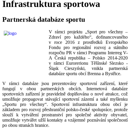
Infrastruktura sportowa
Partnerská databáze sportu
V rámci projektu „Sport pro všechny –
Zdraví pro každého“, dofinancovaného
v roce 2016 z prostředků Evropského
Fondu pro regionální rozvoj a státního
rozpočtu PR v rámci Programu Interreg V-
A Česká republika – Polsko 2014-2020
v rámci Eurorerionu Těšínské Slezsko -
Śląsk Cieszyński, vnikla partnerská
databáze sportu obcí Brenna a Bystřice.
V rámci databáze jsou prezentovány sportovní zařízení, které
fungují v obou partnerských obcích. Internetová databáze
sportovních zařízení je pravidelně doplňována o nové atrakce, což
umožňuje propagovat stávající sportovní zázemí a také myšlenku
„Sportu pro všechny“. Sportovní infrastruktura obou obcí je
základem pro rozvoj přeshraniční polsko-české spolupráce, protože
slouží k vytváření prostranství pro společné aktivity obyvatel,
umožňuje vytvářet užší kontakty a vzájemné poznávání společností
po obou stranách hranice.