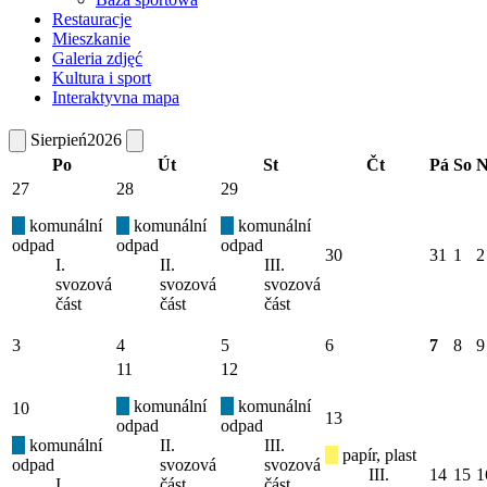
Restauracje
Mieszkanie
Galeria zdjęć
Kultura i sport
Interaktyvna mapa
Sierpień
2026
Po
Út
St
Čt
Pá
So
N
27
28
29
komunální
komunální
komunální
odpad
odpad
odpad
30
31
1
2
I.
II.
III.
svozová
svozová
svozová
část
část
část
3
4
5
6
7
8
9
11
12
komunální
komunální
10
13
odpad
odpad
komunální
II.
III.
papír, plast
odpad
svozová
svozová
III.
14
15
1
I.
část
část