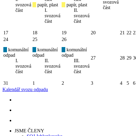
svozová
svozová
papír, plast
papír, plast
část
část
I.
II.
svozová
svozová
část
část
17
18
19
20
21
22
2
24
25
26
komunální
komunální
komunální
odpad
odpad
odpad
27
28
29
3
I.
II.
III.
svozová
svozová
svozová
část
část
část
31
1
2
3
4
5
6
Kalendář svozu odpadu
JSME ČLENY