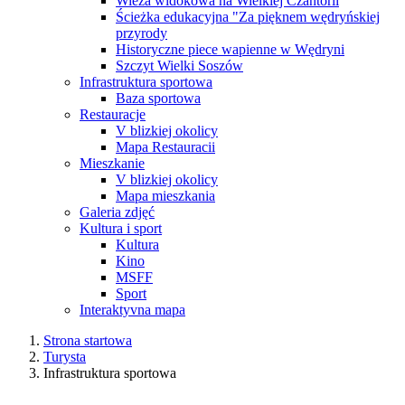
Wieża widokowa na Wielkiej Czantorii
Ścieżka edukacyjna "Za pięknem wędryńskiej
przyrody
Historyczne piece wapienne w Wędryni
Szczyt Wielki Soszów
Infrastruktura sportowa
Baza sportowa
Restauracje
V blizkiej okolicy
Mapa Restauracii
Mieszkanie
V blizkiej okolicy
Mapa mieszkania
Galeria zdjęć
Kultura i sport
Kultura
Kino
MSFF
Sport
Interaktyvna mapa
Strona startowa
Turysta
Infrastruktura sportowa