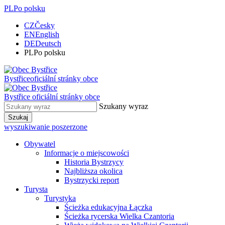
PL
Po polsku
CZ
Česky
EN
English
DE
Deutsch
PL
Po polsku
Bystřice
oficiální stránky obce
Bystřice
oficiální stránky obce
Szukany wyraz
Szukaj
wyszukiwanie poszerzone
Obywatel
Informacje o miejscowości
Historia Bystrzycy
Najbliższa okolica
Bystrzycki report
Turysta
Turystyka
Ścieżka edukacyjna Łączka
Ścieżka rycerska Wielka Czantoria