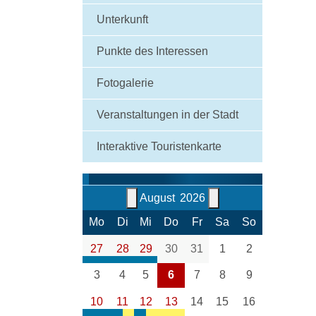
Unterkunft
Punkte des Interessen
Fotogalerie
Veranstaltungen in der
Stadt
Interaktive Touristenkarte
August
2026
Mo
Di
Mi
Do
Fr
Sa
So
27
28
29
30
31
1
2
komunální odpad
komunální odpad
komunální odpad
3
4
5
6
7
8
9
I. svozová část
II. svozová část
III. svozová část