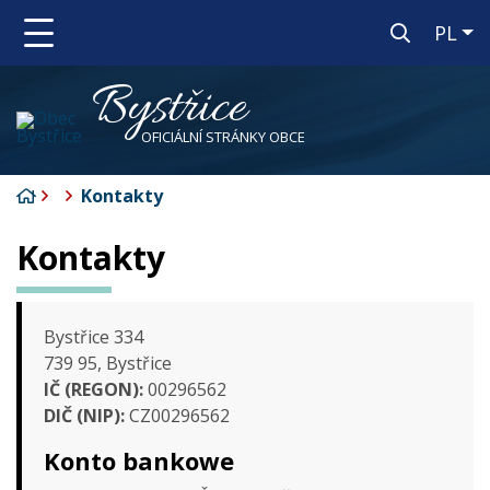
Po 
PL
Bystřice
OFICIÁLNÍ STRÁNKY OBCE
Strona startowa
Kontakty
Kontakty
Bystřice 334
739 95, Bystřice
IČ (REGON):
00296562
DIČ (NIP):
CZ00296562
Konto bankowe