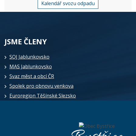
Kalendář svozu odpadu
JSME ČLENY
SOJ Jablunkovsko
MAS Jablunkovsko
Svaz měst a obcí ČR
Spolek pro obnovu venkova
Euroregion Těšínské Slezsko