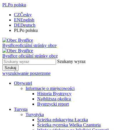
PL
Po polsku
CZ
Česky
EN
English
DE
Deutsch
PL
Po polsku
Bystřice
oficiální stránky obce
Bystřice
oficiální stránky obce
Szukany wyraz
Szukaj
wyszukiwanie poszerzone
Obywatel
Informacje o miejscowości
Historia Bystrzycy
Najbliższa okolica
Bystrzycki report
Turysta
Turystyka
Ścieżka edukacyjna Łączka
Ścieżka rycerska Wielka Czantoria