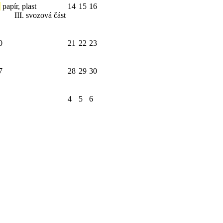
papír, plast
14
15
16
III. svozová část
0
21
22
23
7
28
29
30
4
5
6