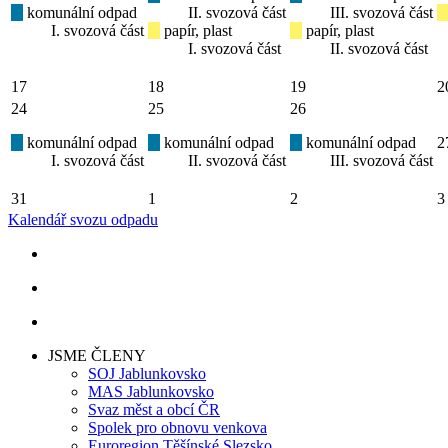
komunální odpad
II. svozová část
III. svozová část
I. svozová část
papír, plast
papír, plast
I. svozová část
II. svozová část
17
18
19
2
24
25
26
komunální odpad
komunální odpad
komunální odpad
2
I. svozová část
II. svozová část
III. svozová část
31
1
2
3
Kalendář svozu odpadu
JSME ČLENY
SOJ Jablunkovsko
MAS Jablunkovsko
Svaz měst a obcí ČR
Spolek pro obnovu venkova
Euroregion Těšínské Slezsko