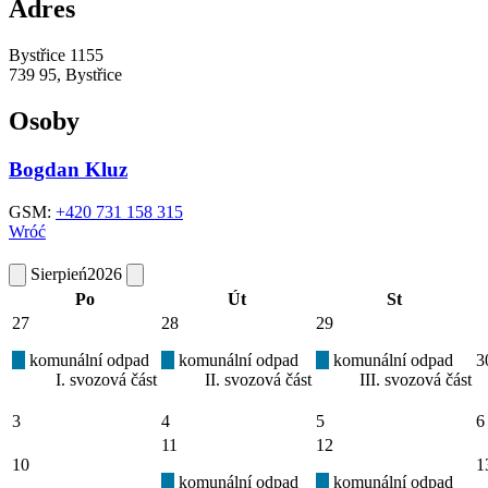
Adres
Bystřice 1155
739 95, Bystřice
Osoby
Bogdan Kluz
GSM:
+420 731 158 315
Wróć
Sierpień
2026
Po
Út
St
27
28
29
komunální odpad
komunální odpad
komunální odpad
3
I. svozová část
II. svozová část
III. svozová část
3
4
5
6
11
12
10
1
komunální odpad
komunální odpad