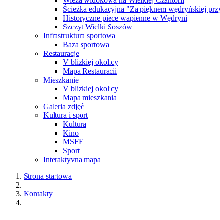
Wieża widokowa na Wielkiej Czantorii
Ścieżka edukacyjna "Za pięknem wędryńskiej prz
Historyczne piece wapienne w Wędryni
Szczyt Wielki Soszów
Infrastruktura sportowa
Baza sportowa
Restauracje
V blizkiej okolicy
Mapa Restauracii
Mieszkanie
V blizkiej okolicy
Mapa mieszkania
Galeria zdjęć
Kultura i sport
Kultura
Kino
MSFF
Sport
Interaktyvna mapa
Strona startowa
Kontakty