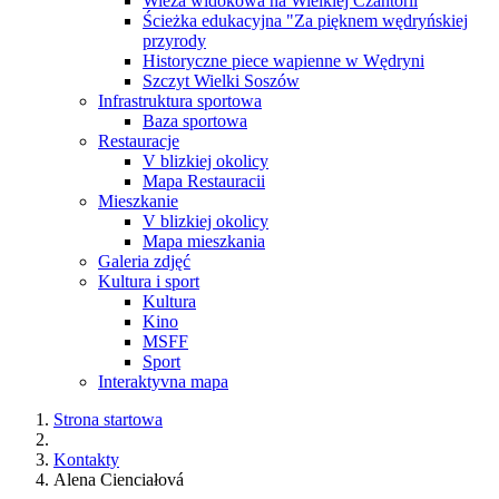
Wieża widokowa na Wielkiej Czantorii
Ścieżka edukacyjna "Za pięknem wędryńskiej
przyrody
Historyczne piece wapienne w Wędryni
Szczyt Wielki Soszów
Infrastruktura sportowa
Baza sportowa
Restauracje
V blizkiej okolicy
Mapa Restauracii
Mieszkanie
V blizkiej okolicy
Mapa mieszkania
Galeria zdjęć
Kultura i sport
Kultura
Kino
MSFF
Sport
Interaktyvna mapa
Strona startowa
Kontakty
Alena Cienciałová