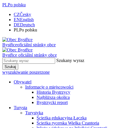
PL
Po polsku
CZ
Česky
EN
English
DE
Deutsch
PL
Po polsku
Bystřice
oficiální stránky obce
Bystřice
oficiální stránky obce
Szukany wyraz
Szukaj
wyszukiwanie poszerzone
Obywatel
Informacje o miejscowości
Historia Bystrzycy
Najbliższa okolica
Bystrzycki report
Turysta
Turystyka
Ścieżka edukacyjna Łączka
Ścieżka rycerska Wielka Czantoria