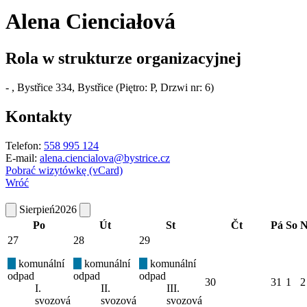
Alena Cienciałová
Rola w strukturze organizacyjnej
-
, Bystřice 334, Bystřice (Piętro: P, Drzwi nr: 6)
Kontakty
Telefon:
558 995 124
E-mail:
alena.ciencialova@bystrice.cz
Pobrać wizytówkę (vCard)
Wróć
Sierpień
2026
Po
Út
St
Čt
Pá
So
N
27
28
29
komunální
komunální
komunální
odpad
odpad
odpad
30
31
1
2
I.
II.
III.
svozová
svozová
svozová