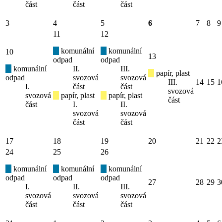
část
část
část
3
4
5
6
7
8
9
11
12
komunální
komunální
10
13
odpad
odpad
komunální
II.
III.
papír, plast
odpad
svozová
svozová
III.
14
15
1
I.
část
část
svozová
svozová
papír, plast
papír, plast
část
část
I.
II.
svozová
svozová
část
část
17
18
19
20
21
22
2
24
25
26
komunální
komunální
komunální
odpad
odpad
odpad
27
28
29
3
I.
II.
III.
svozová
svozová
svozová
část
část
část