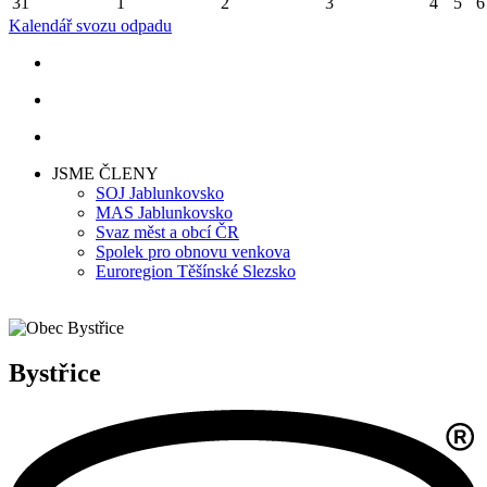
31
1
2
3
4
5
6
Kalendář svozu odpadu
JSME ČLENY
SOJ Jablunkovsko
MAS Jablunkovsko
Svaz měst a obcí ČR
Spolek pro obnovu venkova
Euroregion Těšínské Slezsko
Bystřice