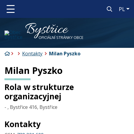
Po 
PL
Bystřice
OFICIÁLNÍ STRÁNKY OBCE
Strona startowa
Kontakty
Milan Pyszko
Milan Pyszko
Rola w strukturze
organizacyjnej
-
, Bystřice 416, Bystřice
Kontakty