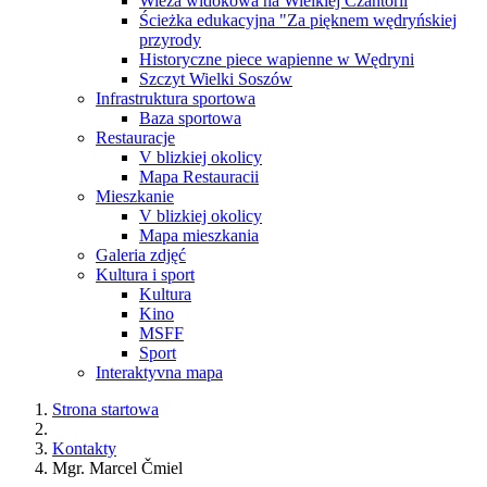
Wieża widokowa na Wielkiej Czantorii
Ścieżka edukacyjna "Za pięknem wędryńskiej
przyrody
Historyczne piece wapienne w Wędryni
Szczyt Wielki Soszów
Infrastruktura sportowa
Baza sportowa
Restauracje
V blizkiej okolicy
Mapa Restauracii
Mieszkanie
V blizkiej okolicy
Mapa mieszkania
Galeria zdjęć
Kultura i sport
Kultura
Kino
MSFF
Sport
Interaktyvna mapa
Strona startowa
Kontakty
Mgr. Marcel Čmiel