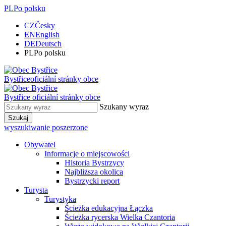
PL
Po polsku
CZ
Česky
EN
English
DE
Deutsch
PL
Po polsku
Bystřice
oficiální stránky obce
Bystřice
oficiální stránky obce
Szukany wyraz
Szukaj
wyszukiwanie poszerzone
Obywatel
Informacje o miejscowości
Historia Bystrzycy
Najbliższa okolica
Bystrzycki report
Turysta
Turystyka
Ścieżka edukacyjna Łączka
Ścieżka rycerska Wielka Czantoria