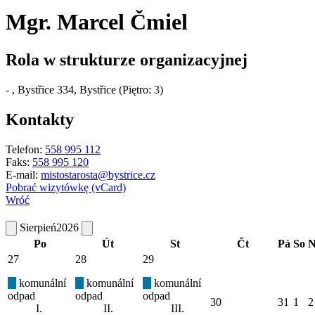
Mgr. Marcel Čmiel
Rola w strukturze organizacyjnej
-
, Bystřice 334, Bystřice (Piętro: 3)
Kontakty
Telefon:
558 995 112
Faks:
558 995 120
E-mail:
mistostarosta@bystrice.cz
Pobrać wizytówkę (vCard)
Wróć
Sierpień
2026
Po
Út
St
Čt
Pá
So
N
27
28
29
komunální
komunální
komunální
odpad
odpad
odpad
30
31
1
2
I.
II.
III.