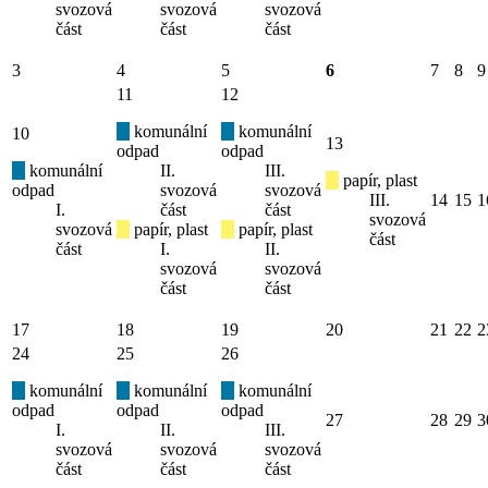
svozová
svozová
svozová
část
část
část
3
4
5
6
7
8
9
11
12
komunální
komunální
10
13
odpad
odpad
komunální
II.
III.
papír, plast
odpad
svozová
svozová
III.
14
15
1
I.
část
část
svozová
svozová
papír, plast
papír, plast
část
část
I.
II.
svozová
svozová
část
část
17
18
19
20
21
22
2
24
25
26
komunální
komunální
komunální
odpad
odpad
odpad
27
28
29
3
I.
II.
III.
svozová
svozová
svozová
část
část
část