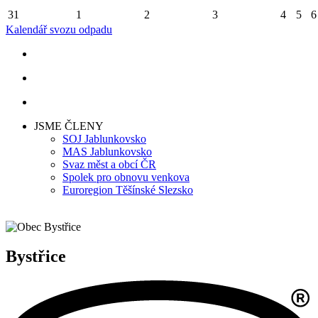
31
1
2
3
4
5
6
Kalendář svozu odpadu
JSME ČLENY
SOJ Jablunkovsko
MAS Jablunkovsko
Svaz měst a obcí ČR
Spolek pro obnovu venkova
Euroregion Těšínské Slezsko
Bystřice