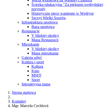
Wieża widokowa na Wielkiej Czantorii
Ścieżka edukacyjna "Za pięknem wędryńskiej
przyrody
Historyczne piece wapienne w Wędryni
Szczyt Wielki Soszów
Infrastruktura sportowa
Baza sportowa
Restauracje
V blizkiej okolicy
Mapa Restauracii
Mieszkanie
V blizkiej okolicy
Mapa mieszkania
Galeria zdjęć
Kultura i sport
Kultura
Kino
MSFF
Sport
Interaktyvna mapa
Strona startowa
Kontakty
Mgr. Marcela Cechlová