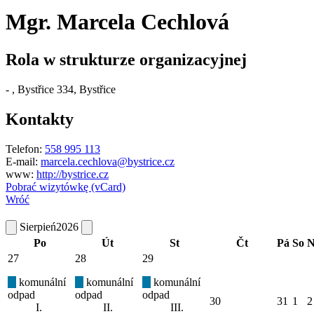
Mgr. Marcela Cechlová
Rola w strukturze organizacyjnej
-
, Bystřice 334, Bystřice
Kontakty
Telefon:
558 995 113
E-mail:
marcela.cechlova@bystrice.cz
www:
http://bystrice.cz
Pobrać wizytówkę (vCard)
Wróć
Sierpień
2026
Po
Út
St
Čt
Pá
So
N
27
28
29
komunální
komunální
komunální
odpad
odpad
odpad
30
31
1
2
I.
II.
III.