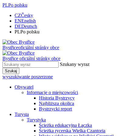
PL
Po polsku
CZ
Česky
EN
English
DE
Deutsch
PL
Po polsku
Bystřice
oficiální stránky obce
Bystřice
oficiální stránky obce
Szukany wyraz
Szukaj
wyszukiwanie poszerzone
Obywatel
Informacje o miejscowości
Historia Bystrzycy
Najbliższa okolica
Bystrzycki report
Turysta
Turystyka
Ścieżka edukacyjna Łączka
Ścieżka rycerska Wielka Czantoria