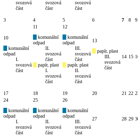
svozová
svozová
svozová
část
část
část
3
4
5
6
7
8
9
11
12
komunální
komunální
10
13
odpad
odpad
komunální
II.
III.
papír, plast
odpad
svozová
svozová
III.
14
15
1
I.
část
část
svozová
svozová
papír, plast
papír, plast
část
část
I.
II.
svozová
svozová
část
část
17
18
19
20
21
22
2
24
25
26
komunální
komunální
komunální
odpad
odpad
odpad
27
28
29
3
I.
II.
III.
svozová
svozová
svozová
část
část
část