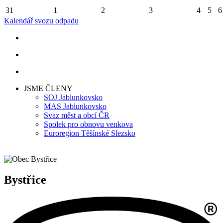
31
1
2
3
4
5
6
Kalendář svozu odpadu
JSME ČLENY
SOJ Jablunkovsko
MAS Jablunkovsko
Svaz měst a obcí ČR
Spolek pro obnovu venkova
Euroregion Těšínské Slezsko
Bystřice