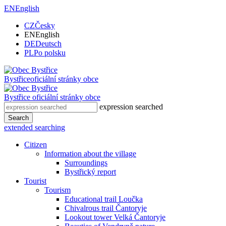
EN
English
CZ
Česky
EN
English
DE
Deutsch
PL
Po polsku
Bystřice
oficiální stránky obce
Bystřice
oficiální stránky obce
expression searched
Search
extended searching
Citizen
Information about the village
Surroundings
Bystřický report
Tourist
Tourism
Educational trail Loučka
Chivalrous trail Čantoryje
Lookout tower Velká Čantoryje