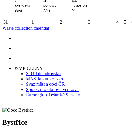
I.
II.
III.
svozová
svozová
svozová
část
část
část
31
1
2
3
4
5
Waste collection calendar
JSME ČLENY
SOJ Jablunkovsko
MAS Jablunkovsko
Svaz měst a obcí ČR
Spolek pro obnovu venkova
Euroregion Těšínské Slezsko
Bystřice