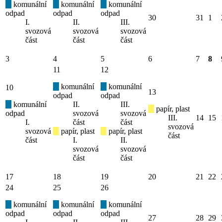
komunální
komunální
komunální
odpad
odpad
odpad
30
31
1
I.
II.
III.
svozová
svozová
svozová
část
část
část
3
4
5
6
7
8
11
12
komunální
komunální
10
13
odpad
odpad
komunální
II.
III.
papír, plast
odpad
svozová
svozová
III.
14
15
I.
část
část
svozová
svozová
papír, plast
papír, plast
část
část
I.
II.
svozová
svozová
část
část
17
18
19
20
21
22
24
25
26
komunální
komunální
komunální
odpad
odpad
odpad
27
28
29