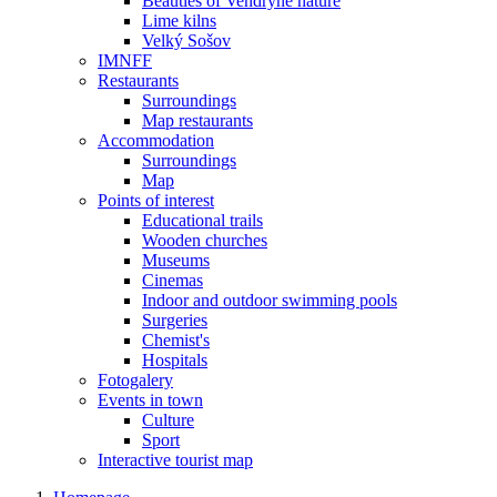
Beauties of Vendryně nature
Lime kilns
Velký Sošov
IMNFF
Restaurants
Surroundings
Map restaurants
Accommodation
Surroundings
Map
Points of interest
Educational trails
Wooden churches
Museums
Cinemas
Indoor and outdoor swimming pools
Surgeries
Chemist's
Hospitals
Fotogalery
Events in town
Culture
Sport
Interactive tourist map