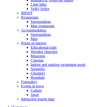
Beauties of Vendryně nature
Lime kilns
Velký Sošov
IMNFF
Restaurants
Surroundings
Map restaurants
Accommodation
Surroundings
Map
Points of interest
Educational trails
Wooden churches
Museums
Cinemas
Indoor and outdoor swimming pools
Surgeries
Chemist's
Hospitals
Fotogalery
Events in town
Culture
Sport
Interactive tourist map