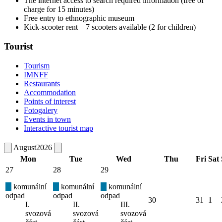
The internet access to search required information (free of
charge for 15 minutes)
Free entry to ethnographic museum
Kick-scooter rent – 7 scooters available (2 for children)
Tourist
Tourism
IMNFF
Restaurants
Accommodation
Points of interest
Fotogalery
Events in town
Interactive tourist map
August
2026
Mon
Tue
Wed
Thu
Fri
Sat
27
28
29
komunální
komunální
komunální
odpad
odpad
odpad
30
31
1
I.
II.
III.
svozová
svozová
svozová