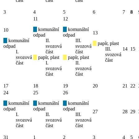
část
část
část
3
4
5
6
7
8
11
12
komunální
komunální
10
13
odpad
odpad
komunální
II.
III.
papír, plast
odpad
svozová
svozová
III.
14
15
I.
část
část
svozová
svozová
papír, plast
papír, plast
část
část
I.
II.
svozová
svozová
část
část
17
18
19
20
21
22
24
25
26
komunální
komunální
komunální
odpad
odpad
odpad
27
28
29
I.
II.
III.
svozová
svozová
svozová
část
část
část
31
1
2
3
4
5