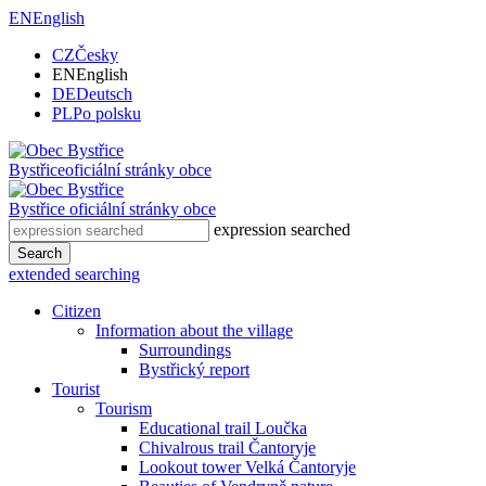
EN
English
CZ
Česky
EN
English
DE
Deutsch
PL
Po polsku
Bystřice
oficiální stránky obce
Bystřice
oficiální stránky obce
expression searched
Search
extended searching
Citizen
Information about the village
Surroundings
Bystřický report
Tourist
Tourism
Educational trail Loučka
Chivalrous trail Čantoryje
Lookout tower Velká Čantoryje