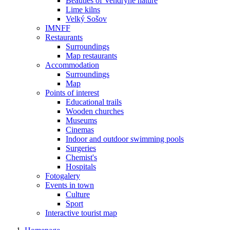
Beauties of Vendryně nature
Lime kilns
Velký Sošov
IMNFF
Restaurants
Surroundings
Map restaurants
Accommodation
Surroundings
Map
Points of interest
Educational trails
Wooden churches
Museums
Cinemas
Indoor and outdoor swimming pools
Surgeries
Chemist's
Hospitals
Fotogalery
Events in town
Culture
Sport
Interactive tourist map