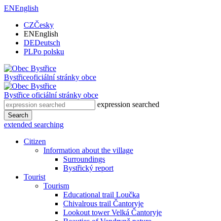
EN
English
CZ
Česky
EN
English
DE
Deutsch
PL
Po polsku
Bystřice
oficiální stránky obce
Bystřice
oficiální stránky obce
expression searched
Search
extended searching
Citizen
Information about the village
Surroundings
Bystřický report
Tourist
Tourism
Educational trail Loučka
Chivalrous trail Čantoryje
Lookout tower Velká Čantoryje