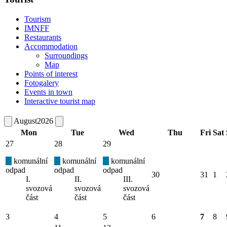
Tourism
IMNFF
Restaurants
Accommodation
Surroundings
Map
Points of interest
Fotogalery
Events in town
Interactive tourist map
August
2026
Mon
Tue
Wed
Thu
Fri
Sat
27
28
29
komunální
komunální
komunální
odpad
odpad
odpad
30
31
1
I.
II.
III.
svozová
svozová
svozová
část
část
část
3
4
5
6
7
8