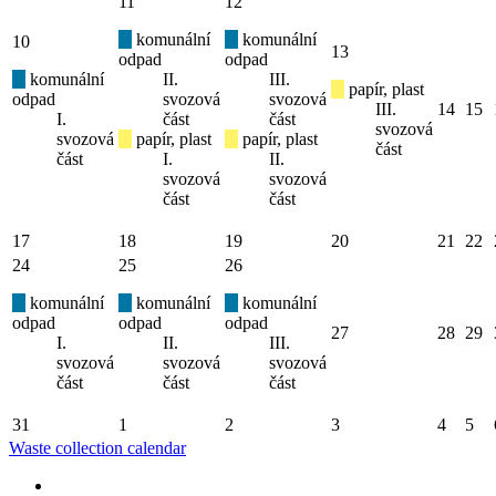
11
12
komunální
komunální
10
13
odpad
odpad
komunální
II.
III.
papír, plast
odpad
svozová
svozová
III.
14
15
I.
část
část
svozová
svozová
papír, plast
papír, plast
část
část
I.
II.
svozová
svozová
část
část
17
18
19
20
21
22
24
25
26
komunální
komunální
komunální
odpad
odpad
odpad
27
28
29
I.
II.
III.
svozová
svozová
svozová
část
část
část
31
1
2
3
4
5
Waste collection calendar