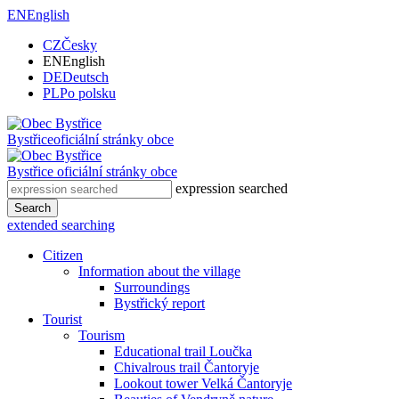
EN
English
CZ
Česky
EN
English
DE
Deutsch
PL
Po polsku
Bystřice
oficiální stránky obce
Bystřice
oficiální stránky obce
expression searched
Search
extended searching
Citizen
Information about the village
Surroundings
Bystřický report
Tourist
Tourism
Educational trail Loučka
Chivalrous trail Čantoryje
Lookout tower Velká Čantoryje