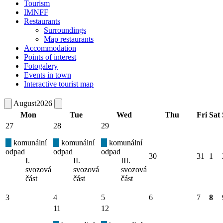
Tourism
IMNFF
Restaurants
Surroundings
Map restaurants
Accommodation
Points of interest
Fotogalery
Events in town
Interactive tourist map
August
2026
Mon
Tue
Wed
Thu
Fri
Sat
27
28
29
komunální
komunální
komunální
odpad
odpad
odpad
30
31
1
I.
II.
III.
svozová
svozová
svozová
část
část
část
3
4
5
6
7
8
11
12