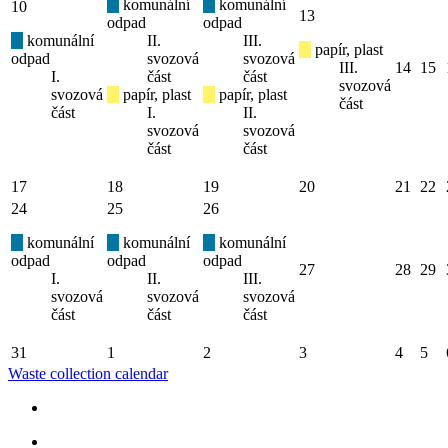
komunální
komunální
10
13
odpad
odpad
komunální
II.
III.
papír, plast
odpad
svozová
svozová
III.
14
15
I.
část
část
svozová
svozová
papír, plast
papír, plast
část
část
I.
II.
svozová
svozová
část
část
17
18
19
20
21
22
24
25
26
komunální
komunální
komunální
odpad
odpad
odpad
27
28
29
I.
II.
III.
svozová
svozová
svozová
část
část
část
31
1
2
3
4
5
Waste collection calendar