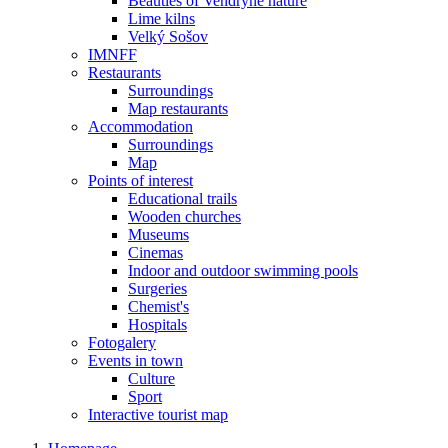
Beauties of Vendryně nature
Lime kilns
Velký Sošov
IMNFF
Restaurants
Surroundings
Map restaurants
Accommodation
Surroundings
Map
Points of interest
Educational trails
Wooden churches
Museums
Cinemas
Indoor and outdoor swimming pools
Surgeries
Chemist's
Hospitals
Fotogalery
Events in town
Culture
Sport
Interactive tourist map