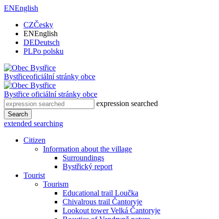
EN
English
CZ
Česky
EN
English
DE
Deutsch
PL
Po polsku
Bystřice
oficiální stránky obce
Bystřice
oficiální stránky obce
expression searched
Search
extended searching
Citizen
Information about the village
Surroundings
Bystřický report
Tourist
Tourism
Educational trail Loučka
Chivalrous trail Čantoryje
Lookout tower Velká Čantoryje