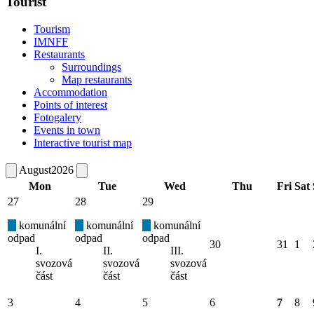
Tourist
Tourism
IMNFF
Restaurants
Surroundings
Map restaurants
Accommodation
Points of interest
Fotogalery
Events in town
Interactive tourist map
August
2026
Mon
Tue
Wed
Thu
Fri
Sat
27
28
29
komunální
komunální
komunální
odpad
odpad
odpad
30
31
1
I.
II.
III.
svozová
svozová
svozová
část
část
část
3
4
5
6
7
8