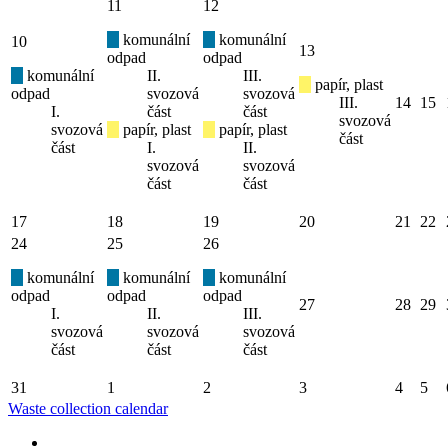
11
12
komunální
komunální
10
13
odpad
odpad
komunální
II.
III.
papír, plast
odpad
svozová
svozová
III.
14
15
I.
část
část
svozová
svozová
papír, plast
papír, plast
část
část
I.
II.
svozová
svozová
část
část
17
18
19
20
21
22
24
25
26
komunální
komunální
komunální
odpad
odpad
odpad
27
28
29
I.
II.
III.
svozová
svozová
svozová
část
část
část
31
1
2
3
4
5
Waste collection calendar