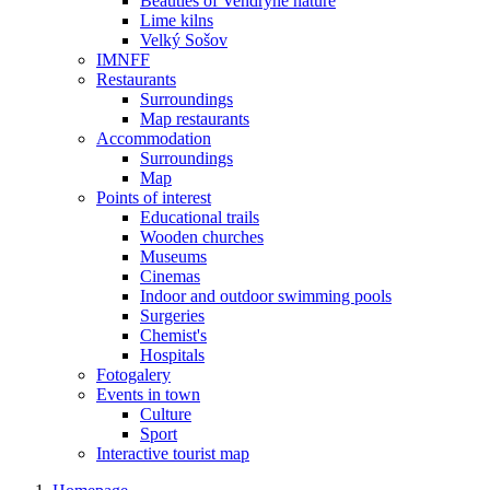
Beauties of Vendryně nature
Lime kilns
Velký Sošov
IMNFF
Restaurants
Surroundings
Map restaurants
Accommodation
Surroundings
Map
Points of interest
Educational trails
Wooden churches
Museums
Cinemas
Indoor and outdoor swimming pools
Surgeries
Chemist's
Hospitals
Fotogalery
Events in town
Culture
Sport
Interactive tourist map