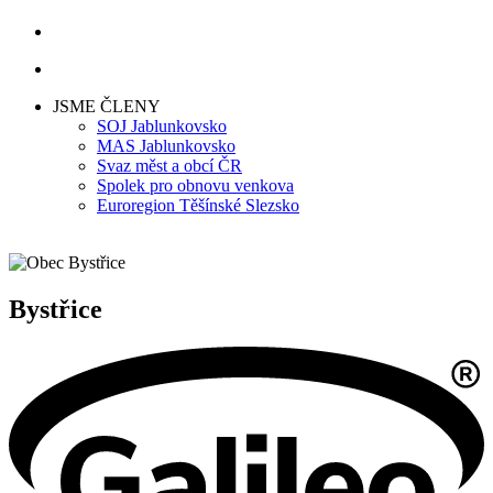
JSME ČLENY
SOJ Jablunkovsko
MAS Jablunkovsko
Svaz měst a obcí ČR
Spolek pro obnovu venkova
Euroregion Těšínské Slezsko
Bystřice