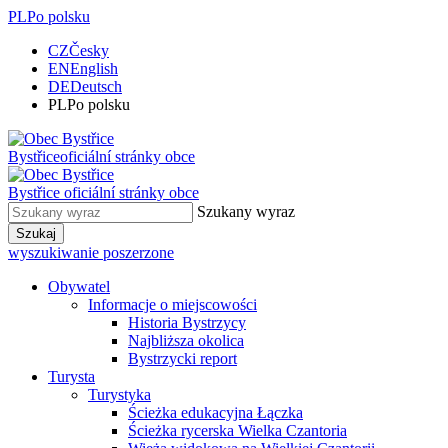
PL
Po polsku
CZ
Česky
EN
English
DE
Deutsch
PL
Po polsku
Bystřice
oficiální stránky obce
Bystřice
oficiální stránky obce
Szukany wyraz
Szukaj
wyszukiwanie poszerzone
Obywatel
Informacje o miejscowości
Historia Bystrzycy
Najbliższa okolica
Bystrzycki report
Turysta
Turystyka
Ścieżka edukacyjna Łączka
Ścieżka rycerska Wielka Czantoria