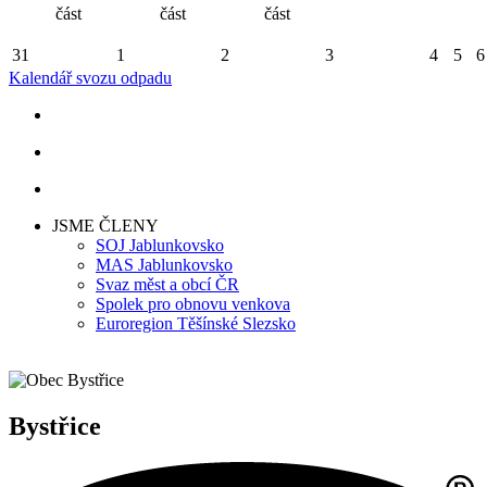
část
část
část
31
1
2
3
4
5
6
Kalendář svozu odpadu
JSME ČLENY
SOJ Jablunkovsko
MAS Jablunkovsko
Svaz měst a obcí ČR
Spolek pro obnovu venkova
Euroregion Těšínské Slezsko
Bystřice