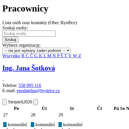
Pracownicy
Lista osób oraz kontakty (Obec Bystřice)
Szukaj osoby:
Szukaj
Wybierz organizację:
Wszystko
B
C
Č
G
K
L
M
N
P
Š
T
V
W
Z
Ing. Jana Šotková
-
Telefon:
558 995 116
E-mail:
epodatelna@bystrice.cz
Sierpień
2026
Po
Út
St
Čt
Pá
So
N
27
28
29
komunální
komunální
komunální