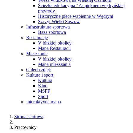
Wieża widokowa na Wielkiej Czantorii
Ścieżka edukacyjna "Za pięknem wędryńskiej
przyrody
Historyczne piece wapienne w Wędryni
Szczyt Wielki Soszów
Infrastruktura sportowa
Baza sportowa
Restauracje
V blizkiej okolicy
Mapa Restauracii
Mieszkanie
V blizkiej okolicy
Mapa mieszkania
Galeria zdjęć
Kultura i sport
Kultura
Kino
MSFF
Sport
Interaktyvna mapa
Strona startowa
Pracownicy