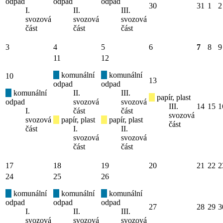
odpad
odpad
odpad
30
31
1
2
I.
II.
III.
svozová
svozová
svozová
část
část
část
3
4
5
6
7
8
9
11
12
komunální
komunální
10
13
odpad
odpad
komunální
II.
III.
papír, plast
odpad
svozová
svozová
III.
14
15
1
I.
část
část
svozová
svozová
papír, plast
papír, plast
část
část
I.
II.
svozová
svozová
část
část
17
18
19
20
21
22
2
24
25
26
komunální
komunální
komunální
odpad
odpad
odpad
27
28
29
3
I.
II.
III.
svozová
svozová
svozová