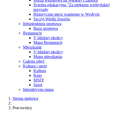
Wieża widokowa na Wielkiej Czantorii
Ścieżka edukacyjna "Za pięknem wędryńskiej
przyrody
Historyczne piece wapienne w Wędryni
Szczyt Wielki Soszów
Infrastruktura sportowa
Baza sportowa
Restauracje
V blizkiej okolicy
Mapa Restauracii
Mieszkanie
V blizkiej okolicy
Mapa mieszkania
Galeria zdjęć
Kultura i sport
Kultura
Kino
MSFF
Sport
Interaktyvna mapa
Strona startowa
Pracownicy