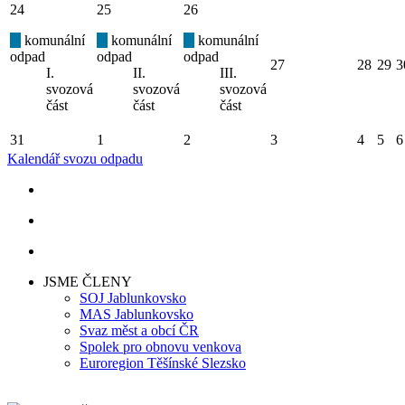
24
25
26
komunální
komunální
komunální
odpad
odpad
odpad
27
28
29
3
I.
II.
III.
svozová
svozová
svozová
část
část
část
31
1
2
3
4
5
6
Kalendář svozu odpadu
JSME ČLENY
SOJ Jablunkovsko
MAS Jablunkovsko
Svaz měst a obcí ČR
Spolek pro obnovu venkova
Euroregion Těšínské Slezsko