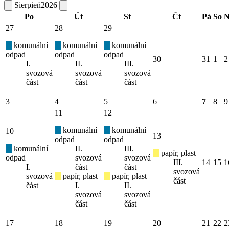
Sierpień
2026
Po
Út
St
Čt
Pá
So
N
27
28
29
komunální
komunální
komunální
odpad
odpad
odpad
30
31
1
2
I.
II.
III.
svozová
svozová
svozová
část
část
část
3
4
5
6
7
8
9
11
12
komunální
komunální
10
13
odpad
odpad
komunální
II.
III.
papír, plast
odpad
svozová
svozová
III.
14
15
1
I.
část
část
svozová
svozová
papír, plast
papír, plast
část
část
I.
II.
svozová
svozová
část
část
17
18
19
20
21
22
2