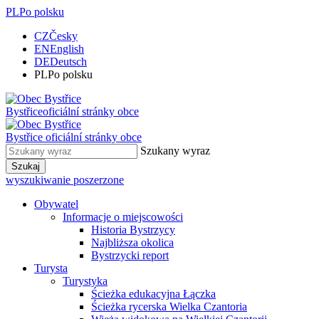
PL
Po polsku
CZ
Česky
EN
English
DE
Deutsch
PL
Po polsku
Bystřice
oficiální stránky obce
Bystřice
oficiální stránky obce
Szukany wyraz
Szukaj
wyszukiwanie poszerzone
Obywatel
Informacje o miejscowości
Historia Bystrzycy
Najbliższa okolica
Bystrzycki report
Turysta
Turystyka
Ścieżka edukacyjna Łączka
Ścieżka rycerska Wielka Czantoria