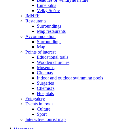
Beauties of Vendryně nature
Lime kilns
Velký Sošov
IMNFF
Restaurants
Surroundings
Map restaurants
Accommodation
Surroundings
Map
Points of interest
Educational trails
Wooden churches
Museums
Cinemas
Indoor and outdoor swimming pools
Surgeries
Chemist's
Hospitals
Fotogalery
Events in town
Culture
Sport
Interactive tourist map