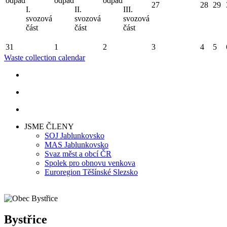
odpad
odpad
odpad
27
28
29
I.
II.
III.
svozová
svozová
svozová
část
část
část
31
1
2
3
4
5
Waste collection calendar
JSME ČLENY
SOJ Jablunkovsko
MAS Jablunkovsko
Svaz měst a obcí ČR
Spolek pro obnovu venkova
Euroregion Těšínské Slezsko
Bystřice