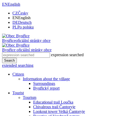
EN
English
CZ
Česky
EN
English
DE
Deutsch
PL
Po polsku
Bystřice
oficiální stránky obce
Bystřice
oficiální stránky obce
expression searched
Search
extended searching
Citizen
Information about the village
Surroundings
Bystřický report
Tourist
Tourism
Educational trail Loučka
Chivalrous trail Čantoryje
Lookout tower Velká Čantoryje