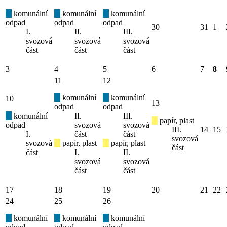
komunální
komunální
komunální
odpad
odpad
odpad
30
31
1
I.
II.
III.
svozová
svozová
svozová
část
část
část
3
4
5
6
7
8
11
12
komunální
komunální
10
13
odpad
odpad
komunální
II.
III.
papír, plast
odpad
svozová
svozová
III.
14
15
I.
část
část
svozová
svozová
papír, plast
papír, plast
část
část
I.
II.
svozová
svozová
část
část
17
18
19
20
21
22
24
25
26
komunální
komunální
komunální