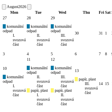
August
2026
Mon
Tue
Wed
Thu
Fri
Sat
27
28
29
komunální
komunální
komunální
odpad
odpad
odpad
30
31
1
I.
II.
III.
svozová
svozová
svozová
část
část
část
3
4
5
6
7
8
11
12
komunální
komunální
10
13
odpad
odpad
komunální
II.
III.
papír, plast
odpad
svozová
svozová
III.
14
15
I.
část
část
svozová
svozová
papír, plast
papír, plast
část
část
I.
II.
svozová
svozová
část
část