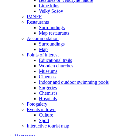
Beauties of Vendryně nature
Lime kilns
Velký Sošov
IMNFF
Restaurants
Surroundings
Map restaurants
Accommodation
Surroundings
Map
Points of interest
Educational trails
Wooden churches
Museums
Cinemas
Indoor and outdoor swimming pools
Surgeries
Chemist's
Hospitals
Fotogalery
Events in town
Culture
Sport
Interactive tourist map