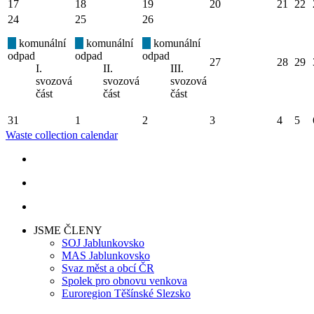
17
18
19
20
21
22
24
25
26
komunální
komunální
komunální
odpad
odpad
odpad
27
28
29
I.
II.
III.
svozová
svozová
svozová
část
část
část
31
1
2
3
4
5
Waste collection calendar
JSME ČLENY
SOJ Jablunkovsko
MAS Jablunkovsko
Svaz měst a obcí ČR
Spolek pro obnovu venkova
Euroregion Těšínské Slezsko