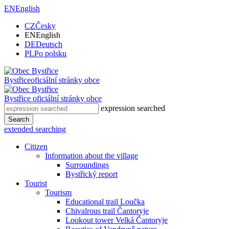
EN
English
CZ
Česky
EN
English
DE
Deutsch
PL
Po polsku
Bystřice
oficiální stránky obce
Bystřice
oficiální stránky obce
expression searched
Search
extended searching
Citizen
Information about the village
Surroundings
Bystřický report
Tourist
Tourism
Educational trail Loučka
Chivalrous trail Čantoryje
Lookout tower Velká Čantoryje