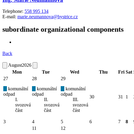
Telephone:
558 995 134
E-mail:
marie.neumannova@bystrice.cz
subordinate organizational components
Back
August
2026
Mon
Tue
Wed
Thu
Fri
Sat
27
28
29
komunální
komunální
komunální
odpad
odpad
odpad
30
31
1
I.
II.
III.
svozová
svozová
svozová
část
část
část
3
4
5
6
7
8
11
12