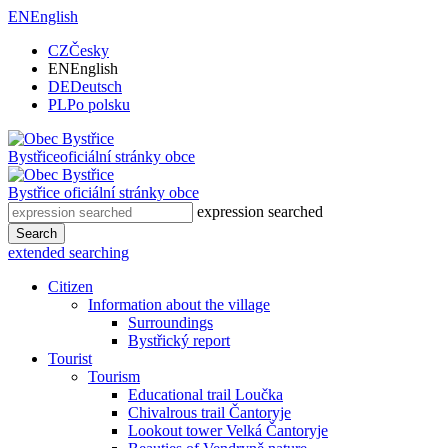
EN
English
CZ
Česky
EN
English
DE
Deutsch
PL
Po polsku
Bystřice
oficiální stránky obce
Bystřice
oficiální stránky obce
expression searched
Search
extended searching
Citizen
Information about the village
Surroundings
Bystřický report
Tourist
Tourism
Educational trail Loučka
Chivalrous trail Čantoryje
Lookout tower Velká Čantoryje