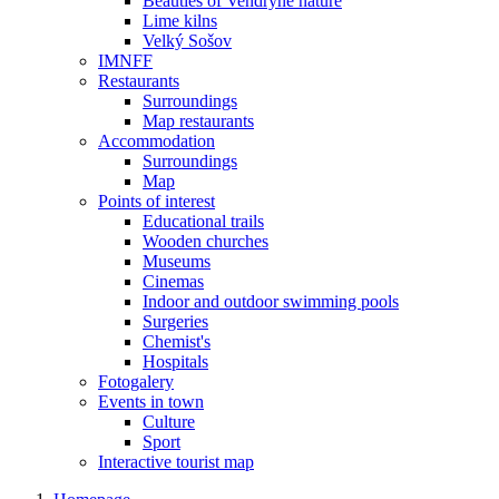
Beauties of Vendryně nature
Lime kilns
Velký Sošov
IMNFF
Restaurants
Surroundings
Map restaurants
Accommodation
Surroundings
Map
Points of interest
Educational trails
Wooden churches
Museums
Cinemas
Indoor and outdoor swimming pools
Surgeries
Chemist's
Hospitals
Fotogalery
Events in town
Culture
Sport
Interactive tourist map