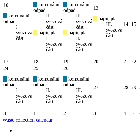
komunální
komunální
10
13
odpad
odpad
komunální
II.
III.
papír, plast
odpad
svozová
svozová
III.
14
15
I.
část
část
svozová
svozová
papír, plast
papír, plast
část
část
I.
II.
svozová
svozová
část
část
17
18
19
20
21
22
24
25
26
komunální
komunální
komunální
odpad
odpad
odpad
27
28
29
I.
II.
III.
svozová
svozová
svozová
část
část
část
31
1
2
3
4
5
Waste collection calendar