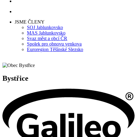
JSME ČLENY
SOJ Jablunkovsko
MAS Jablunkovsko
Svaz měst a obcí ČR
Spolek pro obnovu venkova
Euroregion Těšínské Slezsko
Bystřice