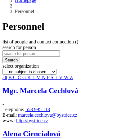
Homepage
Personnel
Personnel
list of people and contact connection ()
search for person
Search
select organization
all
B
C
Č
G
K
L
M
N
P
Š
T
V
W
Z
Mgr. Marcela Cechlová
-
Telephone:
558 995 113
E-mail:
marcela.cechlova@bystrice.cz
www:
http://bystrice.cz
Alena Cienciałová