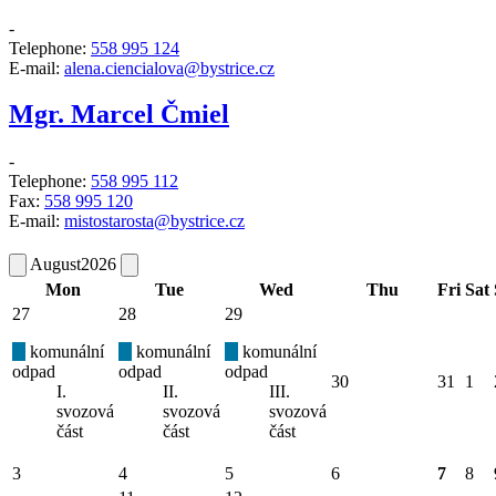
-
Telephone:
558 995 124
E-mail:
alena.ciencialova@bystrice.cz
Mgr. Marcel Čmiel
-
Telephone:
558 995 112
Fax:
558 995 120
E-mail:
mistostarosta@bystrice.cz
August
2026
Mon
Tue
Wed
Thu
Fri
Sat
27
28
29
komunální
komunální
komunální
odpad
odpad
odpad
30
31
1
I.
II.
III.
svozová
svozová
svozová
část
část
část
3
4
5
6
7
8