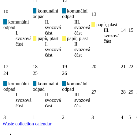
11
12
komunální
komunální
10
13
odpad
odpad
komunální
II.
III.
papír, plast
odpad
svozová
svozová
III.
14
15
I.
část
část
svozová
svozová
papír, plast
papír, plast
část
část
I.
II.
svozová
svozová
část
část
17
18
19
20
21
22
24
25
26
komunální
komunální
komunální
odpad
odpad
odpad
27
28
29
I.
II.
III.
svozová
svozová
svozová
část
část
část
31
1
2
3
4
5
Waste collection calendar