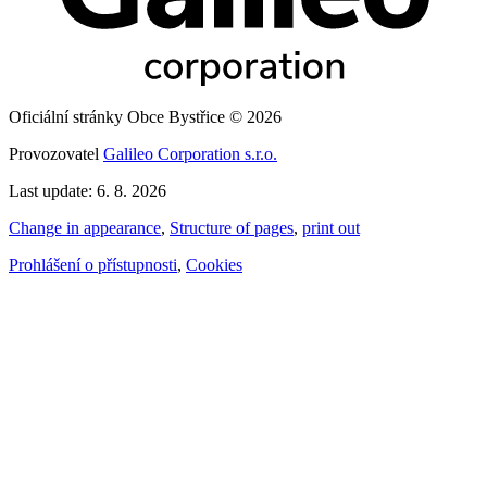
Oficiální stránky Obce Bystřice © 2026
Provozovatel
Galileo Corporation s.r.o.
Last update: 6. 8. 2026
Change in appearance
,
Structure of pages
,
print out
Prohlášení o přístupnosti
,
Cookies