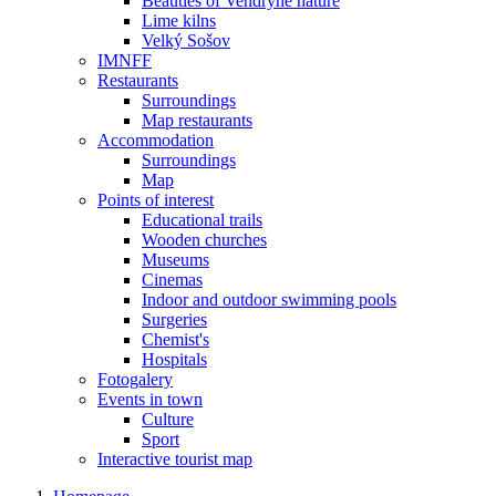
Beauties of Vendryně nature
Lime kilns
Velký Sošov
IMNFF
Restaurants
Surroundings
Map restaurants
Accommodation
Surroundings
Map
Points of interest
Educational trails
Wooden churches
Museums
Cinemas
Indoor and outdoor swimming pools
Surgeries
Chemist's
Hospitals
Fotogalery
Events in town
Culture
Sport
Interactive tourist map