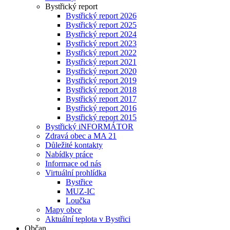
Bystřický report
Bystřický report 2026
Bystřický report 2025
Bystřický report 2024
Bystřický report 2023
Bystřický report 2022
Bystřický report 2021
Bystřický report 2020
Bystřický report 2019
Bystřický report 2018
Bystřický report 2017
Bystřický report 2016
Bystřický report 2015
Bystřický iNFORMÁTOR
Zdravá obec a MA 21
Důležité kontakty
Nabídky práce
Informace od nás
Virtuální prohlídka
Bystřice
MUZ-IC
Loučka
Mapy obce
Aktuální teplota v Bystřici
Občan