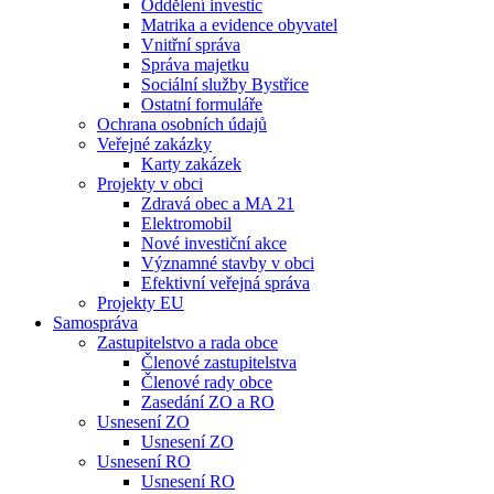
Oddělení investic
Matrika a evidence obyvatel
Vnitřní správa
Správa majetku
Sociální služby Bystřice
Ostatní formuláře
Ochrana osobních údajů
Veřejné zakázky
Karty zakázek
Projekty v obci
Zdravá obec a MA 21
Elektromobil
Nové investiční akce
Významné stavby v obci
Efektivní veřejná správa
Projekty EU
Samospráva
Zastupitelstvo a rada obce
Členové zastupitelstva
Členové rady obce
Zasedání ZO a RO
Usnesení ZO
Usnesení ZO
Usnesení RO
Usnesení RO