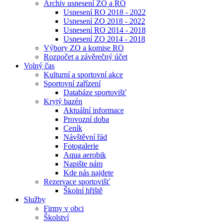
Archiv usnesení ZO a RO
Usnesení RO 2018 - 2022
Usnesení ZO 2018 - 2022
Usnesení RO 2014 - 2018
Usnesení ZO 2014 - 2018
Výbory ZO a komise RO
Rozpočet a závěrečný účet
Volný čas
Kulturní a sportovní akce
Sportovní zařízení
Databáze sportovišť
Krytý bazén
Aktuální informace
Provozní doba
Ceník
Návštěvní řád
Fotogalerie
Aqua aerobik
Napište nám
Kde nás najdete
Rezervace sportovišť
Školní hřiště
Služby
Firmy v obci
Školství