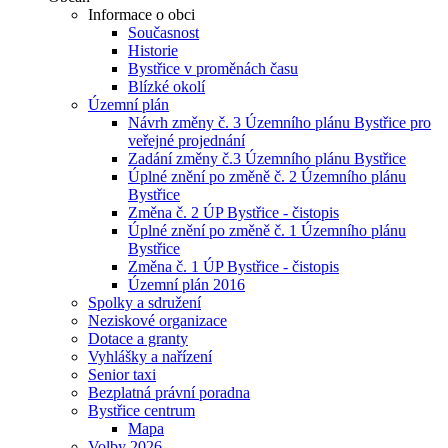
Informace o obci
Současnost
Historie
Bystřice v proměnách času
Blízké okolí
Územní plán
Návrh změny č. 3 Územního plánu Bystřice pro
veřejné projednání
Zadání změny č.3 Územního plánu Bystřice
Úplné znění po změně č. 2 Územního plánu
Bystřice
Změna č. 2 ÚP Bystřice - čistopis
Úplné znění po změně č. 1 Územního plánu
Bystřice
Změna č. 1 ÚP Bystřice - čistopis
Územní plán 2016
Spolky a sdružení
Neziskové organizace
Dotace a granty
Vyhlášky a nařízení
Senior taxi
Bezplatná právní poradna
Bystřice centrum
Mapa
Volby 2026