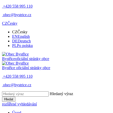
+420 558 995 110
obec@bystrice.cz
CZ
Česky
CZ
Česky
EN
English
DE
Deutsch
PL
Po polsku
Bystřice
oficiální stránky obce
Bystřice
oficiální stránky obce
+420 558 995 110
obec@bystrice.cz
Hledaný výraz
Hledat
rozšířené vyhledávání
Úvod