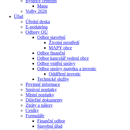
Bystřice centrum
Mapa
Volby 2026
Úřad
Úřední deska
E-podatelna
Odbory OÚ
Odbor stavební
Životní prostředí
MAPY obce
Odbor finanční
Odbor kancelář vedení obce
Odbor vnitřní správy
Odbor správy majetku a investic
Oddělení investic
Technické služby
Povinné informace
Správní poplatky
Místní poplatky
Důležité dokumenty
Ztráty a nálezy
Ceníky
Formuláře
Finanční odbor
Stavební úřad