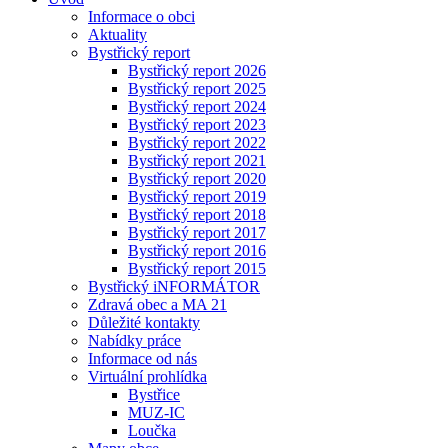
Informace o obci
Aktuality
Bystřický report
Bystřický report 2026
Bystřický report 2025
Bystřický report 2024
Bystřický report 2023
Bystřický report 2022
Bystřický report 2021
Bystřický report 2020
Bystřický report 2019
Bystřický report 2018
Bystřický report 2017
Bystřický report 2016
Bystřický report 2015
Bystřický iNFORMÁTOR
Zdravá obec a MA 21
Důležité kontakty
Nabídky práce
Informace od nás
Virtuální prohlídka
Bystřice
MUZ-IC
Loučka