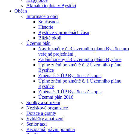
Mapy obce
Aktuální teplota v Bystřici
Občan
Informace o obci
Současnost
Historie
Bystřice v proměnách času
Blízké okolí
Územní plán
Návrh změny č. 3 Územního plánu Bystřice pro
veřejné projednání
Zadání změny č.3 Územního plánu Bystřice
Úplné znění po změně č. 2 Územního plánu
Bystřice
Změna č. 2 ÚP Bystřice - čistopis
Úplné znění po změně č. 1 Územního plánu
Bystřice
Změna č. 1 ÚP Bystřice - čistopis
Územní plán 2016
Spolky a sdružení
Neziskové organizace
Dotace a granty
Vyhlášky a nařízení
Senior taxi
Bezplatná právní poradna