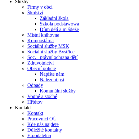
Služby
Firmy v obci
Školství
Základní škola
Szkoła podstawowa
Dům dětí a mládeže
Místní knihovna
Kompostárna
Sociální služby MSK
Sociální služby Bystřice
Soc. - právní ochrana dětí
Zdravotnictví
Obecní policie
Napište nám
Nalezeni psi
Odpady
Komunální služby
Vodné a stočné
Hřbitov
Kontakt
Kontakt
Pracovníci OÚ
Kde nás najdete
Důležité kontakty
E-podatelna