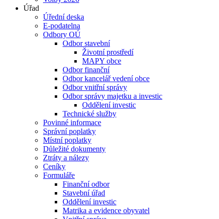
Úřad
Úřední deska
E-podatelna
Odbory OÚ
Odbor stavební
Životní prostředí
MAPY obce
Odbor finanční
Odbor kancelář vedení obce
Odbor vnitřní správy
Odbor správy majetku a investic
Oddělení investic
Technické služby
Povinné informace
Správní poplatky
Místní poplatky
Důležité dokumenty
Ztráty a nálezy
Ceníky
Formuláře
Finanční odbor
Stavební úřad
Oddělení investic
Matrika a evidence obyvatel