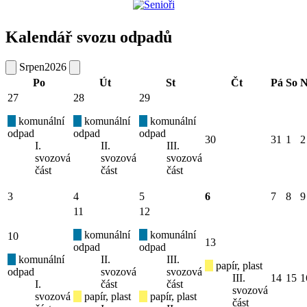
Kalendář svozu odpadů
Srpen
2026
Po
Út
St
Čt
Pá
So
N
27
28
29
komunální
komunální
komunální
odpad
odpad
odpad
30
31
1
2
I.
II.
III.
svozová
svozová
svozová
část
část
část
3
4
5
6
7
8
9
11
12
komunální
komunální
10
13
odpad
odpad
komunální
II.
III.
papír, plast
odpad
svozová
svozová
III.
14
15
1
I.
část
část
svozová
svozová
papír, plast
papír, plast
část