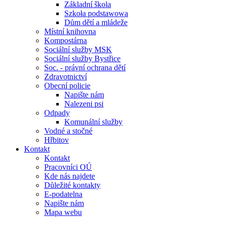
Základní škola
Szkoła podstawowa
Dům dětí a mládeže
Místní knihovna
Kompostárna
Sociální služby MSK
Sociální služby Bystřice
Soc. - právní ochrana dětí
Zdravotnictví
Obecní policie
Napište nám
Nalezeni psi
Odpady
Komunální služby
Vodné a stočné
Hřbitov
Kontakt
Kontakt
Pracovníci OÚ
Kde nás najdete
Důležité kontakty
E-podatelna
Napište nám
Mapa webu