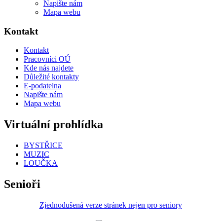
Napište nám
Mapa webu
Kontakt
Kontakt
Pracovníci OÚ
Kde nás najdete
Důležité kontakty
E-podatelna
Napište nám
Mapa webu
Virtuální prohlídka
BYSTŘICE
MUZIC
LOUČKA
Senioři
Zjednodušená verze stránek nejen pro seniory