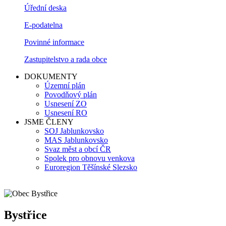
Úřední deska
E-podatelna
Povinné informace
Zastupitelstvo a rada obce
DOKUMENTY
Územní plán
Povodňový plán
Usnesení ZO
Usnesení RO
JSME ČLENY
SOJ Jablunkovsko
MAS Jablunkovsko
Svaz měst a obcí ČR
Spolek pro obnovu venkova
Euroregion Těšínské Slezsko
Bystřice