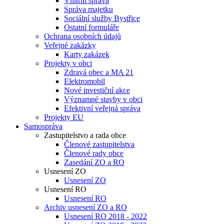
Vnitřní správa
Správa majetku
Sociální služby Bystřice
Ostatní formuláře
Ochrana osobních údajů
Veřejné zakázky
Karty zakázek
Projekty v obci
Zdravá obec a MA 21
Elektromobil
Nové investiční akce
Významné stavby v obci
Efektivní veřejná správa
Projekty EU
Samospráva
Zastupitelstvo a rada obce
Členové zastupitelstva
Členové rady obce
Zasedání ZO a RO
Usnesení ZO
Usnesení ZO
Usnesení RO
Usnesení RO
Archiv usnesení ZO a RO
Usnesení RO 2018 - 2022