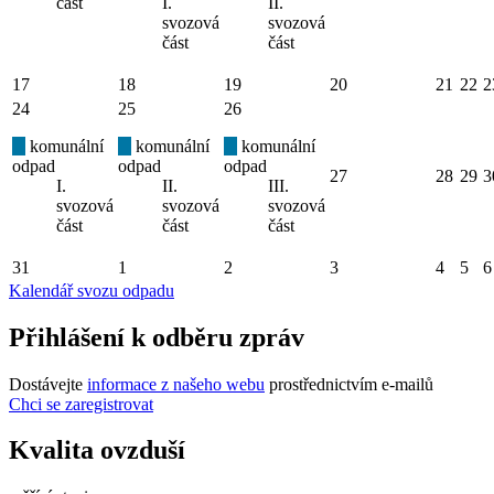
část
I.
II.
svozová
svozová
část
část
17
18
19
20
21
22
2
24
25
26
komunální
komunální
komunální
odpad
odpad
odpad
27
28
29
3
I.
II.
III.
svozová
svozová
svozová
část
část
část
31
1
2
3
4
5
6
Kalendář svozu odpadu
Přihlášení k odběru zpráv
Dostávejte
informace z našeho webu
prostřednictvím e-mailů
Chci se zaregistrovat
Kvalita ovzduší