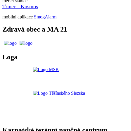
měřící stanice
Třinec - Kosmos
mobilní aplikace
SmogAlarm
Zdravá obec a MA 21
Loga
Karpatské terénní naučné centrum