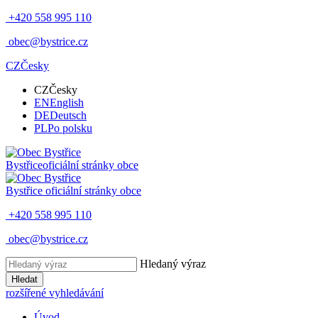
+420 558 995 110
obec@bystrice.cz
CZ
Česky
CZ
Česky
EN
English
DE
Deutsch
PL
Po polsku
Bystřice
oficiální stránky obce
Bystřice
oficiální stránky obce
+420 558 995 110
obec@bystrice.cz
Hledaný výraz
Hledat
rozšířené vyhledávání
Úvod