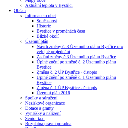
Mapy obce
Aktuální teplota v Bystřici
Občan
Informace o obci
Současnost
Historie
Bystřice v proměnách času
Blízké okolí
Územní plán
Návrh změny č. 3 Územního plánu Bystřice pro
veřejné projednání
Zadání změny č.3 Územního plánu Bystřice
Úplné znění po změně č. 2 Územního plánu
Bystřice
Změna č. 2 ÚP Bystřice - čistopis
Úplné znění po změně č. 1 Územního plánu
Bystřice
Změna č. 1 ÚP Bystřice - čistopis
Územní plán 2016
Spolky a sdružení
Neziskové organizace
Dotace a granty
Vyhlášky a nařízení
Senior taxi
Bezplatná právní poradna