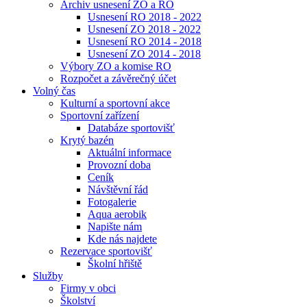
Archiv usnesení ZO a RO
Usnesení RO 2018 - 2022
Usnesení ZO 2018 - 2022
Usnesení RO 2014 - 2018
Usnesení ZO 2014 - 2018
Výbory ZO a komise RO
Rozpočet a závěrečný účet
Volný čas
Kulturní a sportovní akce
Sportovní zařízení
Databáze sportovišť
Krytý bazén
Aktuální informace
Provozní doba
Ceník
Návštěvní řád
Fotogalerie
Aqua aerobik
Napište nám
Kde nás najdete
Rezervace sportovišť
Školní hřiště
Služby
Firmy v obci
Školství