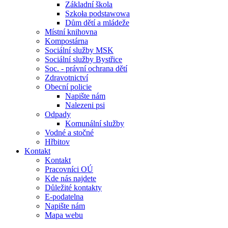
Základní škola
Szkoła podstawowa
Dům dětí a mládeže
Místní knihovna
Kompostárna
Sociální služby MSK
Sociální služby Bystřice
Soc. - právní ochrana dětí
Zdravotnictví
Obecní policie
Napište nám
Nalezeni psi
Odpady
Komunální služby
Vodné a stočné
Hřbitov
Kontakt
Kontakt
Pracovníci OÚ
Kde nás najdete
Důležité kontakty
E-podatelna
Napište nám
Mapa webu