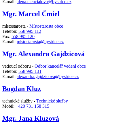
E-mail:
alena.ciencialova@bystrice.cz
Mgr. Marcel Čmiel
místostarosta -
Místostarosta obce
Telefon:
558 995 112
Fax:
558 995 120
E-mail:
mistostarosta@bystrice.cz
Mgr. Alexandra Gajdzicová
vedoucí odboru -
Odbor kancelář vedení obce
Telefon:
558 995 131
E-mail:
alexandra.gajdzicova@bystrice.cz
Bogdan Kluz
technické služby -
Technické služby
Mobil:
+420 731 158 315
Mgr. Jana Kluzová