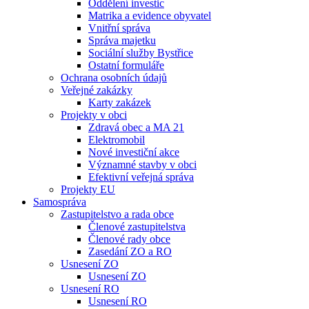
Oddělení investic
Matrika a evidence obyvatel
Vnitřní správa
Správa majetku
Sociální služby Bystřice
Ostatní formuláře
Ochrana osobních údajů
Veřejné zakázky
Karty zakázek
Projekty v obci
Zdravá obec a MA 21
Elektromobil
Nové investiční akce
Významné stavby v obci
Efektivní veřejná správa
Projekty EU
Samospráva
Zastupitelstvo a rada obce
Členové zastupitelstva
Členové rady obce
Zasedání ZO a RO
Usnesení ZO
Usnesení ZO
Usnesení RO
Usnesení RO