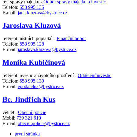
ref. správy majetku -
Odbor správy majetku a investic
Telefon:
558 995 135
E-mail:
jana.kluzova@bystrice.cz
Jaroslava Kluzová
referent místních poplatků -
Finanční odbor
Telefon:
558 995 128
E-mail:
jaroslava.kluzova@bystrice.cz
Monika Kubičinová
referent investic a životního prostředí -
Oddělení investic
Telefon:
558 995 130
E-mail:
epodatelna@bystrice.cz
Bc. Jindřich Kus
velitel -
Obecní policie
Mobil:
739 321 610
E-mail:
obecni.policie@bystrice.cz
první stránka