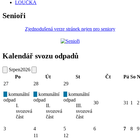
LOUČKA
Senioři
Zjednodušená verze stránek nejen pro seniory
Kalendář svozu odpadů
Srpen
2026
Po
Út
St
Čt
Pá
So
N
27
28
29
komunální
komunální
komunální
odpad
odpad
odpad
30
31
1
2
I.
II.
III.
svozová
svozová
svozová
část
část
část
3
4
5
6
7
8
9
11
12