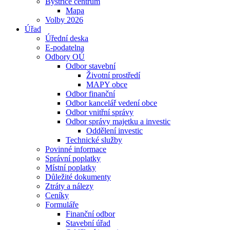
Bystřice centrum
Mapa
Volby 2026
Úřad
Úřední deska
E-podatelna
Odbory OÚ
Odbor stavební
Životní prostředí
MAPY obce
Odbor finanční
Odbor kancelář vedení obce
Odbor vnitřní správy
Odbor správy majetku a investic
Oddělení investic
Technické služby
Povinné informace
Správní poplatky
Místní poplatky
Důležité dokumenty
Ztráty a nálezy
Ceníky
Formuláře
Finanční odbor
Stavební úřad