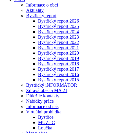
Informace o obci
Aktuality
Bystřický report
Bystřický report 2026
Bystřický report 2025
Bystřický report 2024
Bystřický report 2023
Bystřický report 2022
Bystřický report 2021
Bystřický report 2020
Bystřický report 2019
Bystřický report 2018
Bystřický report 2017
Bystřický report 2016
Bystřický report 2015
Bystřický iNFORMÁTOR
Zdravá obec a MA 21
Důležité kontakty
Nabídky práce
Informace od nás
Virtuální prohlídka
Bystřice
MUZ-IC
Loučka