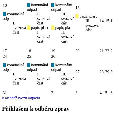
komunální
komunální
10
13
odpad
odpad
komunální
II.
III.
papír, plast
odpad
svozová
svozová
III.
14
15
1
I.
část
část
svozová
svozová
papír, plast
papír, plast
část
část
I.
II.
svozová
svozová
část
část
17
18
19
20
21
22
2
24
25
26
komunální
komunální
komunální
odpad
odpad
odpad
27
28
29
3
I.
II.
III.
svozová
svozová
svozová
část
část
část
31
1
2
3
4
5
6
Kalendář svozu odpadu
Přihlášení k odběru zpráv