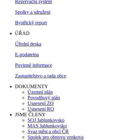
Rezervační systém
Spolky a sdružení
Bystřický report
ÚŘAD
Úřední deska
E-podatelna
Povinné informace
Zastupitelstvo a rada obce
DOKUMENTY
Územní plán
Povodňový plán
Usnesení ZO
Usnesení RO
JSME ČLENY
SOJ Jablunkovsko
MAS Jablunkovsko
Svaz měst a obcí ČR
Spolek pro obnovu venkova