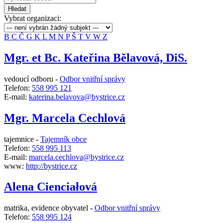
Hledat
Vybrat organizaci:
B
C
Č
G
K
L
M
N
P
Š
T
V
W
Z
Mgr. et Bc. Kateřina Bělavová, DiS.
vedoucí odboru -
Odbor vnitřní správy
Telefon:
558 995 121
E-mail:
katerina.belavova@bystrice.cz
Mgr. Marcela Cechlová
tajemnice -
Tajemník obce
Telefon:
558 995 113
E-mail:
marcela.cechlova@bystrice.cz
www:
http://bystrice.cz
Alena Cienciałová
matrika, evidence obyvatel -
Odbor vnitřní správy
Telefon:
558 995 124