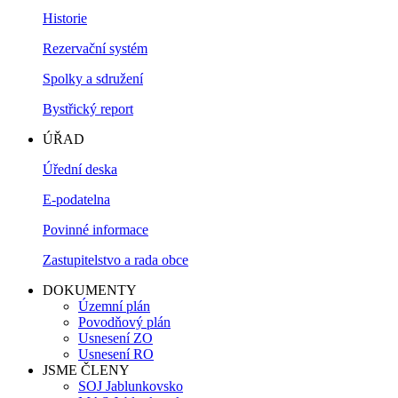
Historie
Rezervační systém
Spolky a sdružení
Bystřický report
ÚŘAD
Úřední deska
E-podatelna
Povinné informace
Zastupitelstvo a rada obce
DOKUMENTY
Územní plán
Povodňový plán
Usnesení ZO
Usnesení RO
JSME ČLENY
SOJ Jablunkovsko