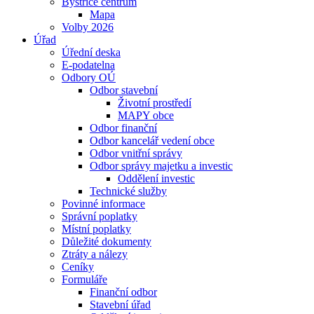
Bystřice centrum
Mapa
Volby 2026
Úřad
Úřední deska
E-podatelna
Odbory OÚ
Odbor stavební
Životní prostředí
MAPY obce
Odbor finanční
Odbor kancelář vedení obce
Odbor vnitřní správy
Odbor správy majetku a investic
Oddělení investic
Technické služby
Povinné informace
Správní poplatky
Místní poplatky
Důležité dokumenty
Ztráty a nálezy
Ceníky
Formuláře
Finanční odbor
Stavební úřad