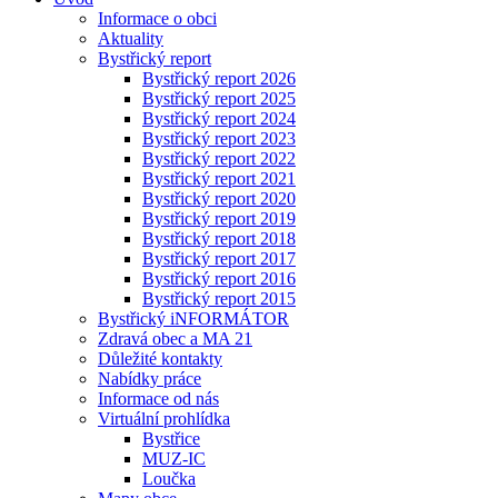
Informace o obci
Aktuality
Bystřický report
Bystřický report 2026
Bystřický report 2025
Bystřický report 2024
Bystřický report 2023
Bystřický report 2022
Bystřický report 2021
Bystřický report 2020
Bystřický report 2019
Bystřický report 2018
Bystřický report 2017
Bystřický report 2016
Bystřický report 2015
Bystřický iNFORMÁTOR
Zdravá obec a MA 21
Důležité kontakty
Nabídky práce
Informace od nás
Virtuální prohlídka
Bystřice
MUZ-IC
Loučka