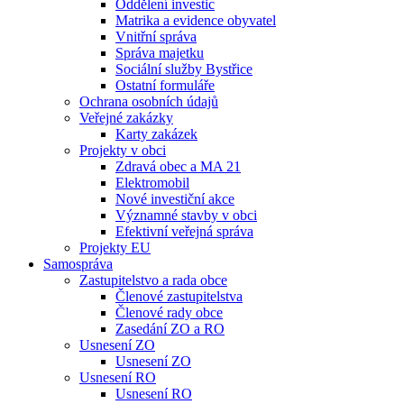
Oddělení investic
Matrika a evidence obyvatel
Vnitřní správa
Správa majetku
Sociální služby Bystřice
Ostatní formuláře
Ochrana osobních údajů
Veřejné zakázky
Karty zakázek
Projekty v obci
Zdravá obec a MA 21
Elektromobil
Nové investiční akce
Významné stavby v obci
Efektivní veřejná správa
Projekty EU
Samospráva
Zastupitelstvo a rada obce
Členové zastupitelstva
Členové rady obce
Zasedání ZO a RO
Usnesení ZO
Usnesení ZO
Usnesení RO
Usnesení RO