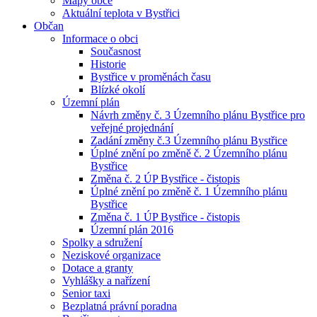
Mapy obce
Aktuální teplota v Bystřici
Občan
Informace o obci
Současnost
Historie
Bystřice v proměnách času
Blízké okolí
Územní plán
Návrh změny č. 3 Územního plánu Bystřice pro
veřejné projednání
Zadání změny č.3 Územního plánu Bystřice
Úplné znění po změně č. 2 Územního plánu
Bystřice
Změna č. 2 ÚP Bystřice - čistopis
Úplné znění po změně č. 1 Územního plánu
Bystřice
Změna č. 1 ÚP Bystřice - čistopis
Územní plán 2016
Spolky a sdružení
Neziskové organizace
Dotace a granty
Vyhlášky a nařízení
Senior taxi
Bezplatná právní poradna