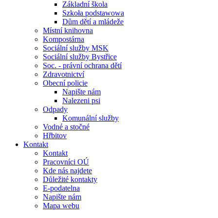
Základní škola
Szkoła podstawowa
Dům dětí a mládeže
Místní knihovna
Kompostárna
Sociální služby MSK
Sociální služby Bystřice
Soc. - právní ochrana dětí
Zdravotnictví
Obecní policie
Napište nám
Nalezeni psi
Odpady
Komunální služby
Vodné a stočné
Hřbitov
Kontakt
Kontakt
Pracovníci OÚ
Kde nás najdete
Důležité kontakty
E-podatelna
Napište nám
Mapa webu