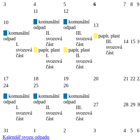
3
4
5
6
7
8
9
11
12
komunální
komunální
10
13
odpad
odpad
komunální
II.
III.
papír, plast
odpad
svozová
svozová
III.
14
15
1
I.
část
část
svozová
svozová
papír, plast
papír, plast
část
část
I.
II.
svozová
svozová
část
část
17
18
19
20
21
22
2
24
25
26
komunální
komunální
komunální
odpad
odpad
odpad
27
28
29
3
I.
II.
III.
svozová
svozová
svozová
část
část
část
31
1
2
3
4
5
6
Kalendář svozu odpadu