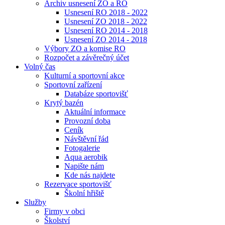
Archiv usnesení ZO a RO
Usnesení RO 2018 - 2022
Usnesení ZO 2018 - 2022
Usnesení RO 2014 - 2018
Usnesení ZO 2014 - 2018
Výbory ZO a komise RO
Rozpočet a závěrečný účet
Volný čas
Kulturní a sportovní akce
Sportovní zařízení
Databáze sportovišť
Krytý bazén
Aktuální informace
Provozní doba
Ceník
Návštěvní řád
Fotogalerie
Aqua aerobik
Napište nám
Kde nás najdete
Rezervace sportovišť
Školní hřiště
Služby
Firmy v obci
Školství