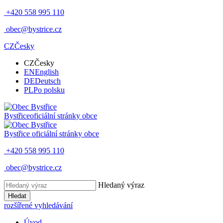
+420 558 995 110
obec@bystrice.cz
CZ
Česky
CZ
Česky
EN
English
DE
Deutsch
PL
Po polsku
Bystřice
oficiální stránky obce
Bystřice
oficiální stránky obce
+420 558 995 110
obec@bystrice.cz
Hledaný výraz
Hledat
rozšířené vyhledávání
Úvod