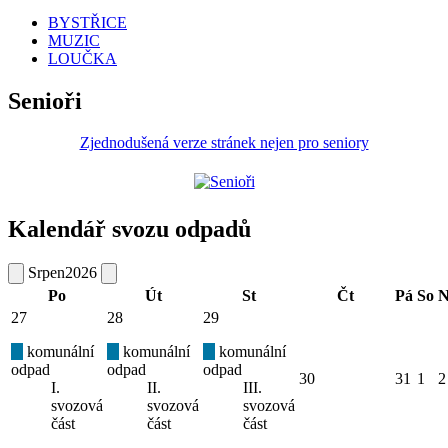
BYSTŘICE
MUZIC
LOUČKA
Senioři
Zjednodušená verze stránek nejen pro seniory
Kalendář svozu odpadů
Srpen
2026
Po
Út
St
Čt
Pá
So
N
27
28
29
komunální
komunální
komunální
odpad
odpad
odpad
30
31
1
2
I.
II.
III.
svozová
svozová
svozová
část
část
část